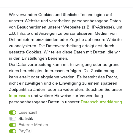
Wir verwenden Cookies und ähnliche Technologien auf
Wir verwenden Cookies und ähnliche Technologien auf
unserer Website und verarbeiten personenbezogene Daten
unserer Website und verarbeiten personenbezogene Daten
von Besucher:innen unserer Webseite (z.B. IP-Adresse), um
von Besucher:innen unserer Webseite (z.B. IP-Adresse), um
Kunden-Anfragen: info@zooheld.de
z.B. Inhalte und Anzeigen zu personalisieren, Medien von
z.B. Inhalte und Anzeigen zu personalisieren, Medien von
Drittanbietern einzubinden oder Zugriffe auf unsere Website
Drittanbietern einzubinden oder Zugriffe auf unsere Website
Über uns
zu analysieren. Die Datenverarbeitung erfolgt erst durch
zu analysieren. Die Datenverarbeitung erfolgt erst durch
Zahlung und Versand
gesetzte Cookies. Wir teilen diese Daten mit Dritten, die wir
gesetzte Cookies. Wir teilen diese Daten mit Dritten, die wir
Retouren
in den Einstellungen benennen.
in den Einstellungen benennen.
Die Datenverarbeitung kann mit Einwilligung oder aufgrund
Die Datenverarbeitung kann mit Einwilligung oder aufgrund
Zooheld Blog
eines berechtigten Interesses erfolgen. Die Zustimmung
eines berechtigten Interesses erfolgen. Die Zustimmung
Widerrufsrecht
kann erteilt oder abgelehnt werden. Es besteht das Recht,
kann erteilt oder abgelehnt werden. Es besteht das Recht,
Vertrag widerrufen
nicht einzuwilligen und die Einwilligung zu einem späteren
nicht einzuwilligen und die Einwilligung zu einem späteren
Geschäftsbedingungen
Zeitpunkt zu ändern oder zu widerrufen. Beachten Sie unser
Zeitpunkt zu ändern oder zu widerrufen. Beachten Sie unser
Datenschutzerklärung
Impressum
Impressum
und weitere Hinweise zur Verwendung
und weitere Hinweise zur Verwendung
Kontakt
personenbezogener Daten in unserer
personenbezogener Daten in unserer
Daten­schutz­erklärung
Daten­schutz­erklärung
.
.
Impressum
Essenziell
Essenziell
Statistik
Statistik
Externe Medien
Externe Medien
PayPal
PayPal
4.8
/
5