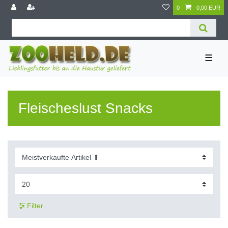
0
0,00 EUR
☰
Fleischeslust Snacks
Filter