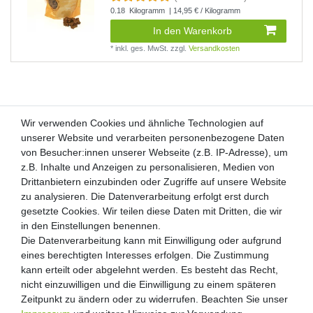
0.18
Kilogramm
| 14,95 € / Kilogramm
In den Warenkorb
*
inkl. ges. MwSt.
zzgl.
Versandkosten
Wir verwenden Cookies und ähnliche Technologien auf
Wir verwenden Cookies und ähnliche Technologien auf
unserer Website und verarbeiten personenbezogene Daten
unserer Website und verarbeiten personenbezogene Daten
von Besucher:innen unserer Webseite (z.B. IP-Adresse), um
von Besucher:innen unserer Webseite (z.B. IP-Adresse), um
Kunden-Anfragen: info@zooheld.de
z.B. Inhalte und Anzeigen zu personalisieren, Medien von
z.B. Inhalte und Anzeigen zu personalisieren, Medien von
Drittanbietern einzubinden oder Zugriffe auf unsere Website
Drittanbietern einzubinden oder Zugriffe auf unsere Website
Über uns
zu analysieren. Die Datenverarbeitung erfolgt erst durch
zu analysieren. Die Datenverarbeitung erfolgt erst durch
Zahlung und Versand
gesetzte Cookies. Wir teilen diese Daten mit Dritten, die wir
gesetzte Cookies. Wir teilen diese Daten mit Dritten, die wir
Retouren
in den Einstellungen benennen.
in den Einstellungen benennen.
Die Datenverarbeitung kann mit Einwilligung oder aufgrund
Die Datenverarbeitung kann mit Einwilligung oder aufgrund
Zooheld Blog
eines berechtigten Interesses erfolgen. Die Zustimmung
eines berechtigten Interesses erfolgen. Die Zustimmung
Widerrufsrecht
kann erteilt oder abgelehnt werden. Es besteht das Recht,
kann erteilt oder abgelehnt werden. Es besteht das Recht,
Vertrag widerrufen
nicht einzuwilligen und die Einwilligung zu einem späteren
nicht einzuwilligen und die Einwilligung zu einem späteren
Geschäftsbedingungen
Zeitpunkt zu ändern oder zu widerrufen. Beachten Sie unser
Zeitpunkt zu ändern oder zu widerrufen. Beachten Sie unser
Datenschutzerklärung