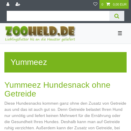
0
0,00 EUR
☰
Yummeez
Yummeez Hundesnack ohne
Getreide
Diese Hundesnacks kommen ganz ohne den Zusatz von Getreide
aus und das ist auch gut so. Denn Getreide belastet Ihren Hund
nur unnötig und liefert keinen Mehrwert für die Ernährung oder
die Gesundheit Ihres Hundes. Deshalb kann man auf Getreide
ruhig verzichten. Außerdem kann der Zusatz von Getreide, bei