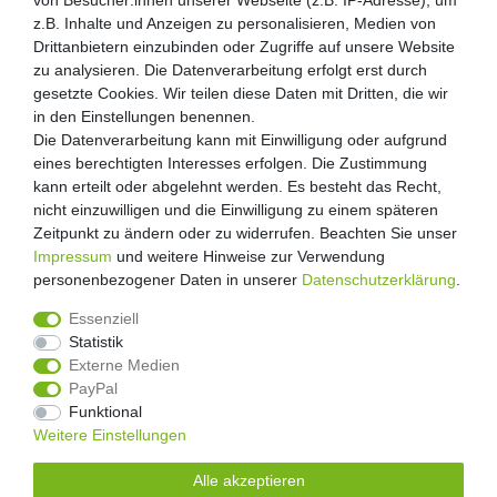
von Besucher:innen unserer Webseite (z.B. IP-Adresse), um
von Besucher:innen unserer Webseite (z.B. IP-Adresse), um
Kunden-Anfragen: info@zooheld.de
z.B. Inhalte und Anzeigen zu personalisieren, Medien von
z.B. Inhalte und Anzeigen zu personalisieren, Medien von
Drittanbietern einzubinden oder Zugriffe auf unsere Website
Drittanbietern einzubinden oder Zugriffe auf unsere Website
Über uns
zu analysieren. Die Datenverarbeitung erfolgt erst durch
zu analysieren. Die Datenverarbeitung erfolgt erst durch
Zahlung und Versand
gesetzte Cookies. Wir teilen diese Daten mit Dritten, die wir
gesetzte Cookies. Wir teilen diese Daten mit Dritten, die wir
Retouren
in den Einstellungen benennen.
in den Einstellungen benennen.
Die Datenverarbeitung kann mit Einwilligung oder aufgrund
Die Datenverarbeitung kann mit Einwilligung oder aufgrund
Zooheld Blog
eines berechtigten Interesses erfolgen. Die Zustimmung
eines berechtigten Interesses erfolgen. Die Zustimmung
Widerrufsrecht
kann erteilt oder abgelehnt werden. Es besteht das Recht,
kann erteilt oder abgelehnt werden. Es besteht das Recht,
Vertrag widerrufen
nicht einzuwilligen und die Einwilligung zu einem späteren
nicht einzuwilligen und die Einwilligung zu einem späteren
Geschäftsbedingungen
Zeitpunkt zu ändern oder zu widerrufen. Beachten Sie unser
Zeitpunkt zu ändern oder zu widerrufen. Beachten Sie unser
Datenschutzerklärung
Impressum
Impressum
und weitere Hinweise zur Verwendung
und weitere Hinweise zur Verwendung
Kontakt
personenbezogener Daten in unserer
personenbezogener Daten in unserer
Daten­schutz­erklärung
Daten­schutz­erklärung
.
.
Impressum
Essenziell
Essenziell
Statistik
Statistik
Externe Medien
Externe Medien
PayPal
PayPal
4.8
/
5
Funktional
Funktional
2876
Rezensionen
Weitere Einstellungen
Weitere Einstellungen
Unsere Artikel sind gelistet auf:
Alle akzeptieren
Alle akzeptieren