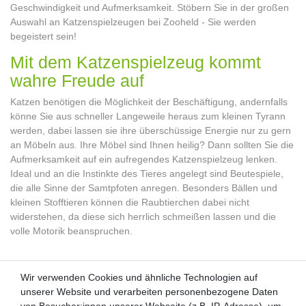
Geschwindigkeit und Aufmerksamkeit. Stöbern Sie in der großen
Auswahl an Katzenspielzeugen bei Zooheld - Sie werden
begeistert sein!
Mit dem Katzenspielzeug kommt
wahre Freude auf
Katzen benötigen die Möglichkeit der Beschäftigung, andernfalls
könne Sie aus schneller Langeweile heraus zum kleinen Tyrann
werden, dabei lassen sie ihre überschüssige Energie nur zu gern
an Möbeln aus. Ihre Möbel sind Ihnen heilig? Dann sollten Sie die
Aufmerksamkeit auf ein aufregendes Katzenspielzeug lenken.
Ideal und an die Instinkte des Tieres angelegt sind Beutespiele,
die alle Sinne der Samtpfoten anregen. Besonders Bällen und
kleinen Stofftieren können die Raubtierchen dabei nicht
widerstehen, da diese sich herrlich schmeißen lassen und die
volle Motorik beanspruchen.
Wir verwenden Cookies und ähnliche Technologien auf
Wir verwenden Cookies und ähnliche Technologien auf
unserer Website und verarbeiten personenbezogene Daten
unserer Website und verarbeiten personenbezogene Daten