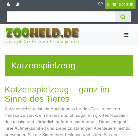
0
0,00 EUR
☰
Katzenspielzeug
Katzenspielzeug – ganz im
Sinne des Tieres
Katzenspielzeug ist ein Hochgenuss für das Tier. In unserer
Hauskatze steckt ein kleines und oft sogar ein großes Raubtier,
das geistig und körperlich gefordert werden will. Dabei entgeht
ihrer Aufmerksamkeit und Liebe zu ständigen Abenteuern nichts.
Verwöhnen Sie die Sinne Ihrer Fellnase und stillen Sie den