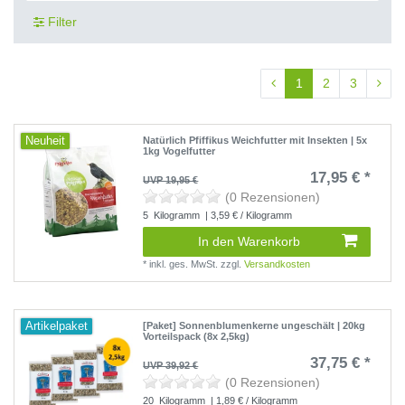
Filter
1
2
3
Neuheit
Natürlich Pfiffikus Weichfutter mit Insekten | 5x
1kg Vogelfutter
17,95 € *
UVP 19,95 €
(0 Rezensionen)
5
Kilogramm
| 3,59 € / Kilogramm
In den Warenkorb
*
inkl. ges. MwSt.
zzgl.
Versandkosten
Artikelpaket
[Paket] Sonnenblumenkerne ungeschält | 20kg
Vorteilspack (8x 2,5kg)
37,75 € *
UVP 39,92 €
(0 Rezensionen)
20
Kilogramm
| 1,89 € / Kilogramm