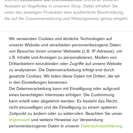
Auswahl an Vogelfutter in unserem Shop. Dabei erhalten Sie
unter den jeweiligen Produkten eine ausführliche Beschreibung,
die auf die Zusammensetzung und Wirkungsweise genau eingeht.
Wir verwenden Cookies und ähnliche Technologien auf
Wir verwenden Cookies und ähnliche Technologien auf
unserer Website und verarbeiten personenbezogene Daten
unserer Website und verarbeiten personenbezogene Daten
von Besucher:innen unserer Webseite (z.B. IP-Adresse), um
von Besucher:innen unserer Webseite (z.B. IP-Adresse), um
Kunden-Anfragen: info@zooheld.de
z.B. Inhalte und Anzeigen zu personalisieren, Medien von
z.B. Inhalte und Anzeigen zu personalisieren, Medien von
Drittanbietern einzubinden oder Zugriffe auf unsere Website
Drittanbietern einzubinden oder Zugriffe auf unsere Website
Über uns
zu analysieren. Die Datenverarbeitung erfolgt erst durch
zu analysieren. Die Datenverarbeitung erfolgt erst durch
Zahlung und Versand
gesetzte Cookies. Wir teilen diese Daten mit Dritten, die wir
gesetzte Cookies. Wir teilen diese Daten mit Dritten, die wir
Retouren
in den Einstellungen benennen.
in den Einstellungen benennen.
Die Datenverarbeitung kann mit Einwilligung oder aufgrund
Die Datenverarbeitung kann mit Einwilligung oder aufgrund
Zooheld Blog
eines berechtigten Interesses erfolgen. Die Zustimmung
eines berechtigten Interesses erfolgen. Die Zustimmung
Widerrufsrecht
kann erteilt oder abgelehnt werden. Es besteht das Recht,
kann erteilt oder abgelehnt werden. Es besteht das Recht,
Vertrag widerrufen
nicht einzuwilligen und die Einwilligung zu einem späteren
nicht einzuwilligen und die Einwilligung zu einem späteren
Geschäftsbedingungen
Zeitpunkt zu ändern oder zu widerrufen. Beachten Sie unser
Zeitpunkt zu ändern oder zu widerrufen. Beachten Sie unser
Datenschutzerklärung
Impressum
Impressum
und weitere Hinweise zur Verwendung
und weitere Hinweise zur Verwendung
Kontakt
personenbezogener Daten in unserer
personenbezogener Daten in unserer
Daten­schutz­erklärung
Daten­schutz­erklärung
.
.
Impressum