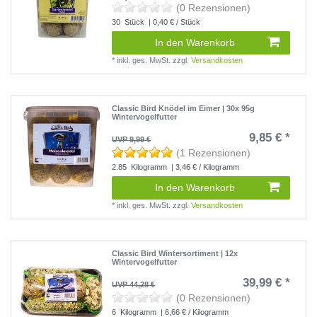
(0 Rezensionen)
30
Stück
| 0,40 € / Stück
In den Warenkorb
*
inkl. ges. MwSt.
zzgl.
Versandkosten
Classic Bird Knödel im Eimer | 30x 95g
Wintervogelfutter
9,85 € *
UVP 9,99 €
(1 Rezensionen)
2.85
Kilogramm
| 3,46 € / Kilogramm
In den Warenkorb
*
inkl. ges. MwSt.
zzgl.
Versandkosten
Classic Bird Wintersortiment | 12x
Wintervogelfutter
39,99 € *
UVP 44,28 €
(0 Rezensionen)
6
Kilogramm
| 6,66 € / Kilogramm