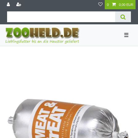
0
0,00 EUR
☰