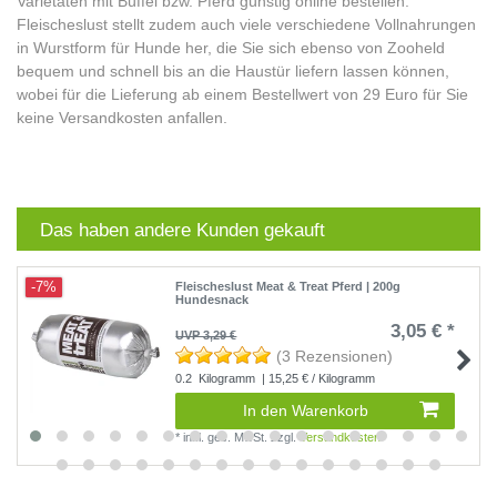
Varietäten mit Büffel bzw. Pferd günstig online bestellen.
Fleischeslust stellt zudem auch viele verschiedene Vollnahrungen
in Wurstform für Hunde her, die Sie sich ebenso von Zooheld
bequem und schnell bis an die Haustür liefern lassen können,
wobei für die Lieferung ab einem Bestellwert von 29 Euro für Sie
keine Versandkosten anfallen.
Das haben andere Kunden gekauft
-7%
Fleischeslust Meat & Treat Pferd | 200g
Hundesnack
3,05 € *
UVP 3,29 €
(3 Rezensionen)
0.2
Kilogramm
| 15,25 € / Kilogramm
In den Warenkorb
*
inkl. ges. MwSt.
zzgl.
Versandkosten