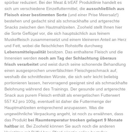
spürbar reduziert. Bei der Meat & trEAT Produktlinie handelt es
sich um verschiedene Einzelfuttermittel, die
ausschließlich aus
Fleisch einer bestimmten Sorte
(und einer Prise Meersalz!)
bestehen und gedacht sind als schmackhafte und artgerechte
Snacks zwischen den Hautmahlzeiten. Zooheld stellt Ihnen hier
die Sorte Geflügel vor, die sich hauptsächlich aus feinem
Muskelfleisch zusammensetzt und einem kleineren Anteil an Herz
und Fett, wobei die fleischlichen Rohstoffe durchweg
Lebensmittelqualität
besitzen. Das enthaltene Fleisch und die
Innereien werden
noch am Tag der Schlachtung überaus
frisch verarbeitet
und weist durch seine schonende Behandlung
einen ausgesprochen unverfälschten Fleischgeschmack auf,
weshalb die schnittfesten Würste, die sich sehr leicht beliebig
portionieren lassen, hervorragend geeignet sind als schmackhafte
Belohnung während des Trainings. Der gesunde und artgerechte
Snack aus purem Fleisch enthält als energetischen Futterwert
557 KJ pro 100g, eventuell ist daher die Futtermenge der
Hauptmahlzeiten entsprechend anzupassen. Was die
ungewöhnliche Verpackung angeht, ist noch zu erwähnen, dass
das Produkt
bei Raumtemperatur trocken gelagert 9 Monate
haltbar
ist. Bei Zooheld können Sie auch noch die anderen