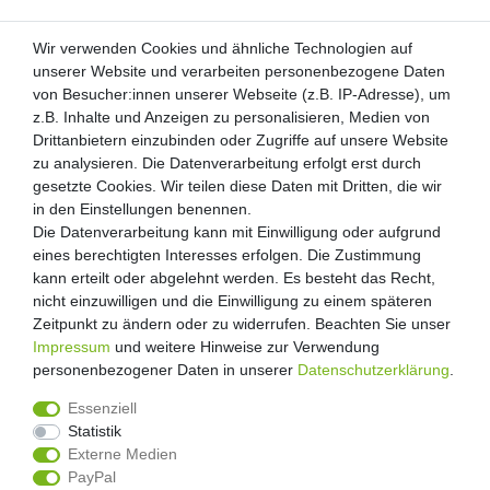
Wir verwenden Cookies und ähnliche Technologien auf
Wir verwenden Cookies und ähnliche Technologien auf
unserer Website und verarbeiten personenbezogene Daten
unserer Website und verarbeiten personenbezogene Daten
von Besucher:innen unserer Webseite (z.B. IP-Adresse), um
von Besucher:innen unserer Webseite (z.B. IP-Adresse), um
Kunden-Anfragen: info@zooheld.de
z.B. Inhalte und Anzeigen zu personalisieren, Medien von
z.B. Inhalte und Anzeigen zu personalisieren, Medien von
Drittanbietern einzubinden oder Zugriffe auf unsere Website
Drittanbietern einzubinden oder Zugriffe auf unsere Website
Über uns
zu analysieren. Die Datenverarbeitung erfolgt erst durch
zu analysieren. Die Datenverarbeitung erfolgt erst durch
Zahlung und Versand
gesetzte Cookies. Wir teilen diese Daten mit Dritten, die wir
gesetzte Cookies. Wir teilen diese Daten mit Dritten, die wir
Retouren
in den Einstellungen benennen.
in den Einstellungen benennen.
Die Datenverarbeitung kann mit Einwilligung oder aufgrund
Die Datenverarbeitung kann mit Einwilligung oder aufgrund
Zooheld Blog
eines berechtigten Interesses erfolgen. Die Zustimmung
eines berechtigten Interesses erfolgen. Die Zustimmung
Widerrufsrecht
kann erteilt oder abgelehnt werden. Es besteht das Recht,
kann erteilt oder abgelehnt werden. Es besteht das Recht,
Vertrag widerrufen
nicht einzuwilligen und die Einwilligung zu einem späteren
nicht einzuwilligen und die Einwilligung zu einem späteren
Geschäftsbedingungen
Zeitpunkt zu ändern oder zu widerrufen. Beachten Sie unser
Zeitpunkt zu ändern oder zu widerrufen. Beachten Sie unser
Datenschutzerklärung
Impressum
Impressum
und weitere Hinweise zur Verwendung
und weitere Hinweise zur Verwendung
Kontakt
personenbezogener Daten in unserer
personenbezogener Daten in unserer
Daten­schutz­erklärung
Daten­schutz­erklärung
.
.
Impressum
Essenziell
Essenziell
Statistik
Statistik
Externe Medien
Externe Medien
PayPal
PayPal
4.8
/
5