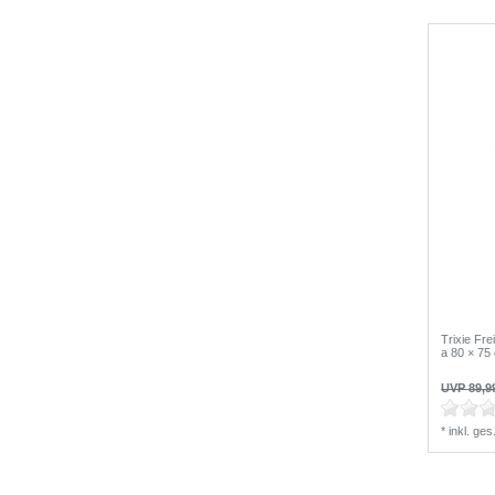
Trixie Fr
a 80 × 75
UVP 89,9
*
inkl. ge