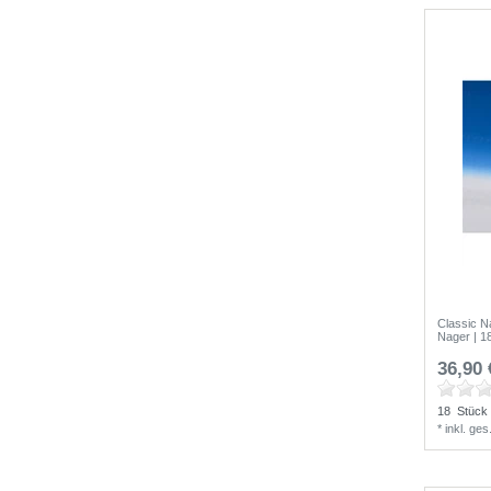
Classic N
Nager | 1
36,90 
18
Stück
*
inkl. ge