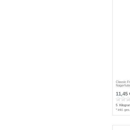
Classic F
Nagerfutt
11,45 
5
Kilogr
*
inkl. ge