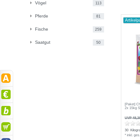
Vögel
113
Pferde
81
Artikelp
Fische
259
Saatgut
50
[Paket] Ch
2x 15kg 
UVP 48,3
30
Kilog
*
inkl. ge