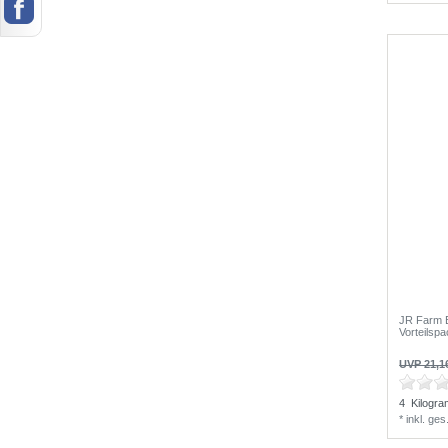
JR Farm E
Vorteilsp
UVP 21,1
4
Kilogr
*
inkl. ge