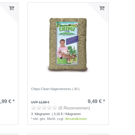
Chipsi Clean Nagereinstreu | 30 L
,99 € *
9,49 € *
UVP 12,89 €
(0 Rezensionen)
3
Kilogramm
| 3,16 € / Kilogramm
*
inkl. ges. MwSt.
zzgl.
Versandkosten