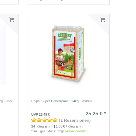
g Futter
Chipsi Super Hobelspäne | 24kg Einstreu
25,25 € *
UVP 25,49 €
(1 Rezensionen)
24
Kilogramm
| 1,05 € / Kilogramm
*
inkl. ges. MwSt.
zzgl.
Versandkosten