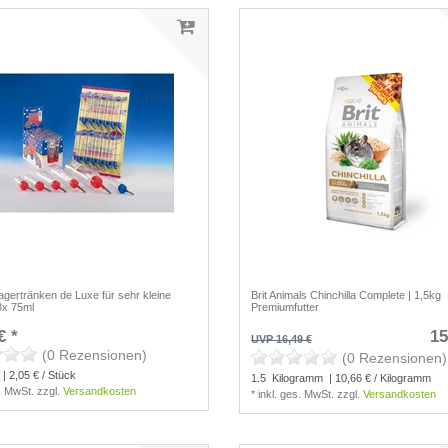
agertränken de Luxe für sehr kleine
Brit Animals Chinchilla Complete | 1,5kg
8x 75ml
Premiumfutter
€ *
15
UVP 16,49 €
(0 Rezensionen)
(0 Rezensionen)
| 2,05 € / Stück
1.5
Kilogramm
| 10,66 € / Kilogramm
s. MwSt.
zzgl.
Versandkosten
*
inkl. ges. MwSt.
zzgl.
Versandkosten