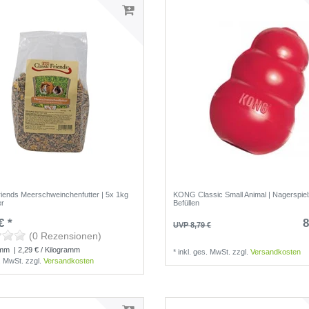
riends Meerschweinchenfutter | 5x 1kg
KONG Classic Small Animal | Nagerspie
er
Befüllen
€ *
8
UVP 8,79 €
(0 Rezensionen)
(0 Rezensionen)
amm
| 2,29 € / Kilogramm
*
inkl. ges. MwSt.
zzgl.
Versandkosten
s. MwSt.
zzgl.
Versandkosten