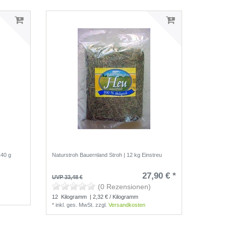
140 g
Naturstroh Bauernland Stroh | 12 kg Einstreu
27,90 € *
UVP 33,48 €
(0 Rezensionen)
12
Kilogramm
| 2,32 € / Kilogramm
*
inkl. ges. MwSt.
zzgl.
Versandkosten