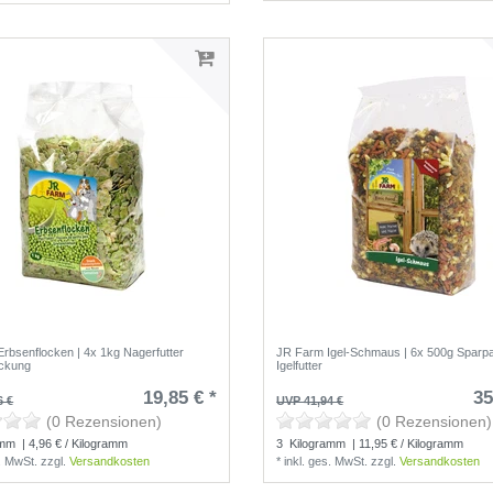
rbsenflocken | 4x 1kg Nagerfutter
JR Farm Igel-Schmaus | 6x 500g Sparp
ackung
Igelfutter
19,85 € *
35
6 €
UVP 41,94 €
(0 Rezensionen)
(0 Rezensionen)
amm
| 4,96 € / Kilogramm
3
Kilogramm
| 11,95 € / Kilogramm
s. MwSt.
zzgl.
Versandkosten
*
inkl. ges. MwSt.
zzgl.
Versandkosten