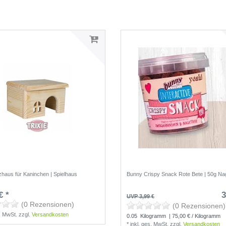
lzhaus für Kaninchen | Spielhaus
Bunny Crispy Snack Rote Bete | 50g N
€ *
3
UVP 3,99 €
(0 Rezensionen)
(0 Rezensionen)
s. MwSt.
zzgl.
Versandkosten
0.05
Kilogramm
| 75,00 € / Kilogramm
*
inkl. ges. MwSt.
zzgl.
Versandkosten