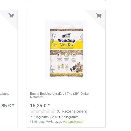
ackung
Bunny Bedding UltraDry | 7kg (29l) Dinkel
Naturstreu
,85 € *
15,25 € *
(0 Rezensionen)
7
Kilogramm
| 2,18 € / Kilogramm
*
inkl. ges. MwSt.
zzgl.
Versandkosten