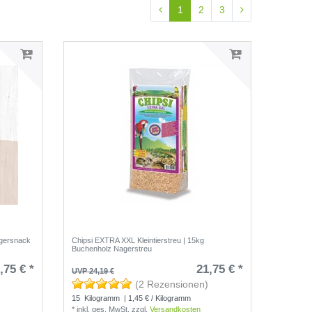
1
2
3
agersnack
Chipsi EXTRA XXL Kleintierstreu | 15kg
Buchenholz Nagerstreu
,75 € *
21,75 € *
UVP 24,19 €
(2 Rezensionen)
15
Kilogramm
| 1,45 € / Kilogramm
*
inkl. ges. MwSt.
zzgl.
Versandkosten