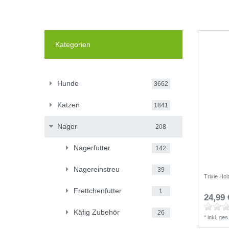
Kategorien
Hunde
3662
Katzen
1841
Nager
208
Nagerfutter
142
Nagereinstreu
39
Trixie Ho
Frettchenfutter
1
24,99 
Käfig Zubehör
26
*
inkl. ge