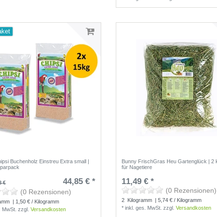
aket
ipsi Buchenholz Einstreu Extra small |
Bunny FrischGras Heu Gartenglück | 2 k
Sparpack
für Nagetiere
44,85 € *
11,49 € *
8 €
(0 Rezensionen)
(0 Rezensionen)
2
Kilogramm
| 5,74 € / Kilogramm
ramm
| 1,50 € / Kilogramm
*
inkl. ges. MwSt.
zzgl.
Versandkosten
s. MwSt.
zzgl.
Versandkosten