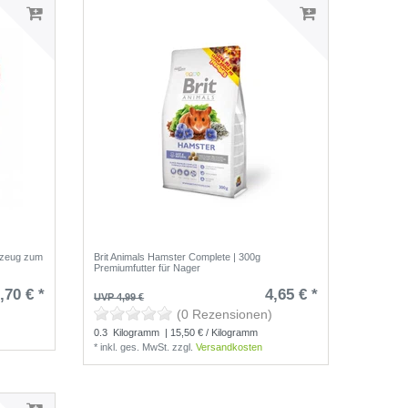
lzeug zum
Brit Animals Hamster Complete | 300g
Premiumfutter für Nager
,70 € *
4,65 € *
UVP 4,99 €
(0 Rezensionen)
0.3
Kilogramm
| 15,50 € / Kilogramm
*
inkl. ges. MwSt.
zzgl.
Versandkosten