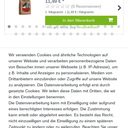
11,49 € *
(0 Rezensionen)
1
Kilogramm
| 11,49 € / Kilogramm
In den Warenkorb
*
inkl. ges. MwSt.
zzgl.
Versandkosten
Wir verwenden Cookies und ähnliche Technologien auf
Wir verwenden Cookies und ähnliche Technologien auf
unserer Website und verarbeiten personenbezogene Daten
unserer Website und verarbeiten personenbezogene Daten
von Besucher:innen unserer Webseite (z.B. IP-Adresse), um
von Besucher:innen unserer Webseite (z.B. IP-Adresse), um
Kunden-Anfragen: info@zooheld.de
z.B. Inhalte und Anzeigen zu personalisieren, Medien von
z.B. Inhalte und Anzeigen zu personalisieren, Medien von
Drittanbietern einzubinden oder Zugriffe auf unsere Website
Drittanbietern einzubinden oder Zugriffe auf unsere Website
Über uns
zu analysieren. Die Datenverarbeitung erfolgt erst durch
zu analysieren. Die Datenverarbeitung erfolgt erst durch
Zahlung und Versand
gesetzte Cookies. Wir teilen diese Daten mit Dritten, die wir
gesetzte Cookies. Wir teilen diese Daten mit Dritten, die wir
Retouren
in den Einstellungen benennen.
in den Einstellungen benennen.
Die Datenverarbeitung kann mit Einwilligung oder aufgrund
Die Datenverarbeitung kann mit Einwilligung oder aufgrund
Zooheld Blog
eines berechtigten Interesses erfolgen. Die Zustimmung
eines berechtigten Interesses erfolgen. Die Zustimmung
Widerrufsrecht
kann erteilt oder abgelehnt werden. Es besteht das Recht,
kann erteilt oder abgelehnt werden. Es besteht das Recht,
Vertrag widerrufen
nicht einzuwilligen und die Einwilligung zu einem späteren
nicht einzuwilligen und die Einwilligung zu einem späteren
Geschäftsbedingungen
Zeitpunkt zu ändern oder zu widerrufen. Beachten Sie unser
Zeitpunkt zu ändern oder zu widerrufen. Beachten Sie unser