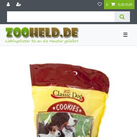
0
0,00 EUR
☰