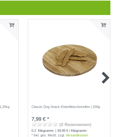
1,25kg
Classic Dog Snack Entenfleischstreifen | 200g
Classic D
250g
7,99 € *
6,99 €
(0 Rezensionen)
0.2
Kilogramm
| 39,95 € / Kilogramm
0.25
Kil
*
inkl. ges. MwSt.
zzgl.
Versandkosten
*
inkl. g