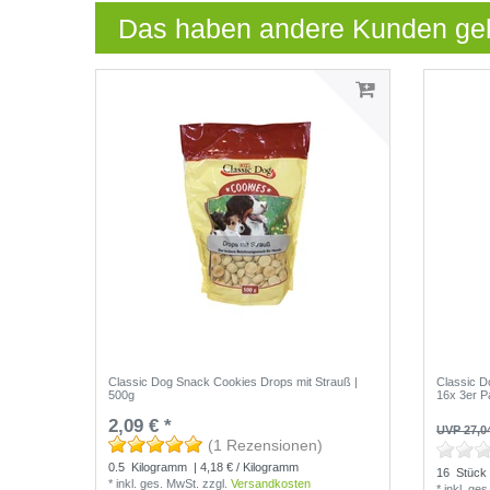
Das haben andere Kunden ge
Classic Dog Snack Cookies Drops mit Strauß |
Classic D
500g
16x 3er P
2,09 € *
UVP 27,0
(1 Rezensionen)
0.5
Kilogramm
| 4,18 € / Kilogramm
16
Stück
*
inkl. ges. MwSt.
zzgl.
Versandkosten
*
inkl. ge