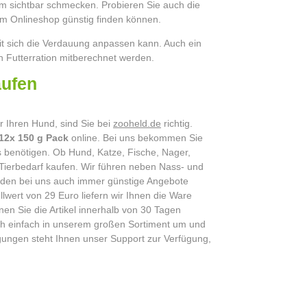
ihm sichtbar schmecken. Probieren Sie auch die
em Onlineshop günstig finden können.
t sich die Verdauung anpassen kann. Auch ein
en Futterration mitberechnet werden.
z online kaufen
 Ihren Hund, sind Sie bei
zooheld.de
richtig.
12x 150 g Pack
online. Bei uns bekommen Sie
es benötigen. Ob Hund, Katze, Fische, Nager,
 Tierbedarf kaufen. Wir führen neben Nass- und
werden bei uns auch immer günstige Angebote
lwert von 29 Euro liefern wir Ihnen die Ware
en Sie die Artikel innerhalb von 30 Tagen
sich einfach in unserem großen Sortiment um und
gungen steht Ihnen unser Support zur Verfügung,