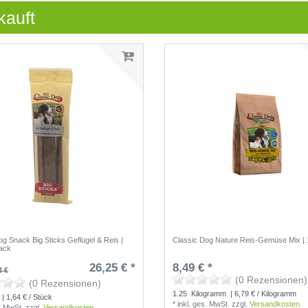
kauft
og Snack Big Sticks Geflügel & Reis |
Classic Dog Nature Reis-Gemüse Mix | 
ack
26,25 € *
8,49 € *
4 €
(0 Rezensionen)
(0 Rezensionen)
1.25
Kilogramm
| 6,79 € / Kilogramm
| 1,64 € / Stück
*
inkl. ges. MwSt.
zzgl.
Versandkosten
s. MwSt.
zzgl.
Versandkosten