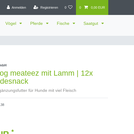
Anmelden
Registrieren
0
0
0,00 EUR
Vögel
Pferde
Fische
Saatgut
GmbH
Dog meateez mit Lamm | 12x
desnack
gänzungsfutter für Hunde mit viel Fleisch
138
*