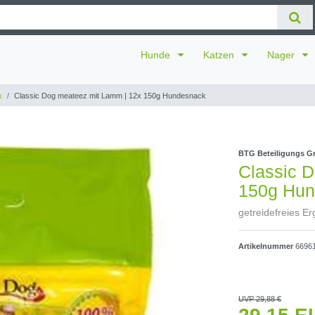
Hunde
Katzen
Nager
k
Classic Dog meateez mit Lamm | 12x 150g Hundesnack
BTG Beteiligungs 
Classic 
150g Hun
getreidefreies Er
Artikelnummer
6696
UVP 29,88 €