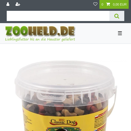
0
0,00 EUR
☰