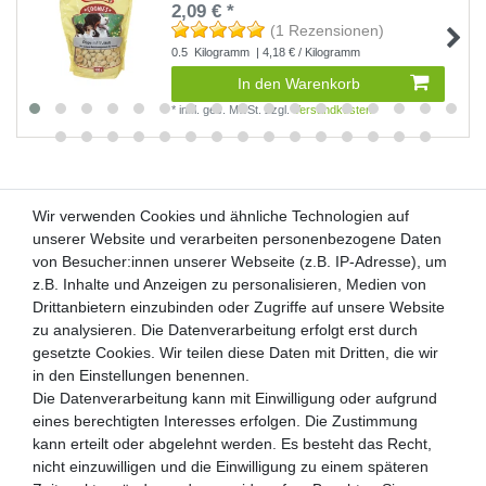
2,09 € *
(1 Rezensionen)
0.5
Kilogramm
| 4,18 € / Kilogramm
In den Warenkorb
*
inkl. ges. MwSt.
zzgl.
Versandkosten
Wir verwenden Cookies und ähnliche Technologien auf
Wir verwenden Cookies und ähnliche Technologien auf
unserer Website und verarbeiten personenbezogene Daten
unserer Website und verarbeiten personenbezogene Daten
von Besucher:innen unserer Webseite (z.B. IP-Adresse), um
von Besucher:innen unserer Webseite (z.B. IP-Adresse), um
Kunden-Anfragen: info@zooheld.de
z.B. Inhalte und Anzeigen zu personalisieren, Medien von
z.B. Inhalte und Anzeigen zu personalisieren, Medien von
Drittanbietern einzubinden oder Zugriffe auf unsere Website
Drittanbietern einzubinden oder Zugriffe auf unsere Website
Über uns
zu analysieren. Die Datenverarbeitung erfolgt erst durch
zu analysieren. Die Datenverarbeitung erfolgt erst durch
Zahlung und Versand
gesetzte Cookies. Wir teilen diese Daten mit Dritten, die wir
gesetzte Cookies. Wir teilen diese Daten mit Dritten, die wir
Retouren
in den Einstellungen benennen.
in den Einstellungen benennen.
Die Datenverarbeitung kann mit Einwilligung oder aufgrund
Die Datenverarbeitung kann mit Einwilligung oder aufgrund
Zooheld Blog
eines berechtigten Interesses erfolgen. Die Zustimmung
eines berechtigten Interesses erfolgen. Die Zustimmung
Widerrufsrecht
kann erteilt oder abgelehnt werden. Es besteht das Recht,
kann erteilt oder abgelehnt werden. Es besteht das Recht,
Vertrag widerrufen
nicht einzuwilligen und die Einwilligung zu einem späteren
nicht einzuwilligen und die Einwilligung zu einem späteren
Geschäftsbedingungen