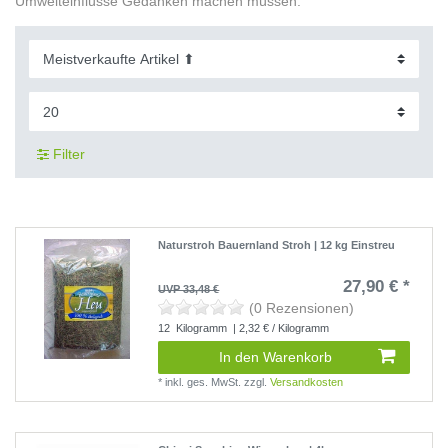
Umwelteinflüsse Gedanken machen müssen.
Filter
Naturstroh Bauernland Stroh | 12 kg Einstreu
27,90 € *
UVP 33,48 €
(0 Rezensionen)
12
Kilogramm
| 2,32 € / Kilogramm
In den Warenkorb
*
inkl. ges. MwSt.
zzgl.
Versandkosten