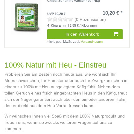
Chipsi Sunshine Wiesenheu | 4kg
10,20 € *
UVP 10,29 €
(0 Rezensionen)
4
Kilogramm
| 2,55 € / Kilogramm
In den Warenkorb
*
inkl. ges. MwSt.
zzgl.
Versandkosten
100% Natur mit Heu - Einstreu
Probieren Sie am Besten noch heute aus, wie wohl sich Ihr
Meerschweinchen, Ihr Hamster oder auch Ihr Zwergkaninchen in
einem zu 100% mit Heu ausgelegtem Käfig fühlt. Neben dem
tollen Geruch eines frsich eingebrachten Heus in den Käfig, freut
sich der Nager garantiert auch über den ein oder anderen Halm,
den er direkt aus dem Heu Vorrat fressen kann.
Wir wünschen Ihnen viel Spaß mit dem 100% Naturprodukt und
freuen uns, wenn sie zwecks weiteren Fragen auf uns zu
kommen.