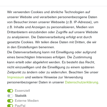
Wir verwenden Cookies und ähnliche Technologien auf
Wir verwenden Cookies und ähnliche Technologien auf
unserer Website und verarbeiten personenbezogene Daten
unserer Website und verarbeiten personenbezogene Daten
von Besucher:innen unserer Webseite (z.B. IP-Adresse), um
von Besucher:innen unserer Webseite (z.B. IP-Adresse), um
Kunden-Anfragen: info@zooheld.de
z.B. Inhalte und Anzeigen zu personalisieren, Medien von
z.B. Inhalte und Anzeigen zu personalisieren, Medien von
Drittanbietern einzubinden oder Zugriffe auf unsere Website
Drittanbietern einzubinden oder Zugriffe auf unsere Website
Über uns
zu analysieren. Die Datenverarbeitung erfolgt erst durch
zu analysieren. Die Datenverarbeitung erfolgt erst durch
Zahlung und Versand
gesetzte Cookies. Wir teilen diese Daten mit Dritten, die wir
gesetzte Cookies. Wir teilen diese Daten mit Dritten, die wir
Retouren
in den Einstellungen benennen.
in den Einstellungen benennen.
Die Datenverarbeitung kann mit Einwilligung oder aufgrund
Die Datenverarbeitung kann mit Einwilligung oder aufgrund
Zooheld Blog
eines berechtigten Interesses erfolgen. Die Zustimmung
eines berechtigten Interesses erfolgen. Die Zustimmung
Widerrufsrecht
kann erteilt oder abgelehnt werden. Es besteht das Recht,
kann erteilt oder abgelehnt werden. Es besteht das Recht,
Vertrag widerrufen
nicht einzuwilligen und die Einwilligung zu einem späteren
nicht einzuwilligen und die Einwilligung zu einem späteren
Geschäftsbedingungen
Zeitpunkt zu ändern oder zu widerrufen. Beachten Sie unser
Zeitpunkt zu ändern oder zu widerrufen. Beachten Sie unser
Datenschutzerklärung
Impressum
Impressum
und weitere Hinweise zur Verwendung
und weitere Hinweise zur Verwendung
Kontakt
personenbezogener Daten in unserer
personenbezogener Daten in unserer
Daten­schutz­erklärung
Daten­schutz­erklärung
.
.
Impressum
Essenziell
Essenziell
Statistik
Statistik
Externe Medien
Externe Medien
PayPal
PayPal
5