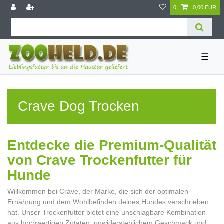
0
0,00 EUR
☰
Crave Dog Trocken
Entdecke die Premium-Qualität
von Crave Trockenfutter für
Hunde
Willkommen bei Crave, der Marke, die sich der optimalen
Ernährung und dem Wohlbefinden deines Hundes verschrieben
hat. Unser Trockenfutter bietet eine unschlagbare Kombination
aus hochwertigen Zutaten, unwiderstehlichem Geschmack und