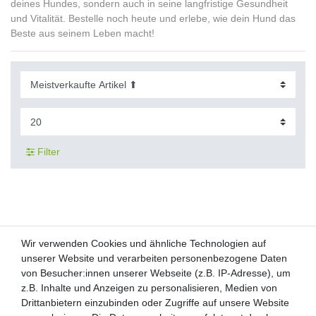
deines Hundes, sondern auch in seine langfristige Gesundheit
und Vitalität. Bestelle noch heute und erlebe, wie dein Hund das
Beste aus seinem Leben macht!
Filter
Wir verwenden Cookies und ähnliche Technologien auf
Wir verwenden Cookies und ähnliche Technologien auf
unserer Website und verarbeiten personenbezogene Daten
unserer Website und verarbeiten personenbezogene Daten
von Besucher:innen unserer Webseite (z.B. IP-Adresse), um
von Besucher:innen unserer Webseite (z.B. IP-Adresse), um
Kunden-Anfragen: info@zooheld.de
z.B. Inhalte und Anzeigen zu personalisieren, Medien von
z.B. Inhalte und Anzeigen zu personalisieren, Medien von
Drittanbietern einzubinden oder Zugriffe auf unsere Website
Drittanbietern einzubinden oder Zugriffe auf unsere Website
Über uns