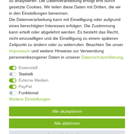
zu analysieren. Die Datenverarbeitung erfolgt erst durch
zu analysieren. Die Datenverarbeitung erfolgt erst durch
Zahlung und Versand
gesetzte Cookies. Wir teilen diese Daten mit Dritten, die wir
gesetzte Cookies. Wir teilen diese Daten mit Dritten, die wir
Retouren
in den Einstellungen benennen.
in den Einstellungen benennen.
Die Datenverarbeitung kann mit Einwilligung oder aufgrund
Die Datenverarbeitung kann mit Einwilligung oder aufgrund
Zooheld Blog
eines berechtigten Interesses erfolgen. Die Zustimmung
eines berechtigten Interesses erfolgen. Die Zustimmung
Widerrufsrecht
kann erteilt oder abgelehnt werden. Es besteht das Recht,
kann erteilt oder abgelehnt werden. Es besteht das Recht,
Vertrag widerrufen
nicht einzuwilligen und die Einwilligung zu einem späteren
nicht einzuwilligen und die Einwilligung zu einem späteren
Geschäftsbedingungen
Zeitpunkt zu ändern oder zu widerrufen. Beachten Sie unser
Zeitpunkt zu ändern oder zu widerrufen. Beachten Sie unser
Datenschutzerklärung
Impressum
Impressum
und weitere Hinweise zur Verwendung
und weitere Hinweise zur Verwendung
Kontakt
personenbezogener Daten in unserer
personenbezogener Daten in unserer
Daten­schutz­erklärung
Daten­schutz­erklärung
.
.
Impressum
Essenziell
Essenziell
Statistik
Statistik
Externe Medien
Externe Medien
PayPal
PayPal
4.8
/
5
Funktional
Funktional
2876
Rezensionen
Weitere Einstellungen
Weitere Einstellungen
Unsere Artikel sind gelistet auf:
Alle akzeptieren
Alle akzeptieren
© Copyright 2026 | Alle Rechte vorbehalten.
Alle ablehnen
Alle ablehnen
Alle Preise inklusive gesetzlicher Mehrwertsteuer und zuzüglich
Versandkosten.
| * Pflichtfeld