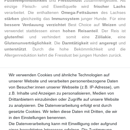
Futterempfindlichkeit
und
Fressunlust
zusammengestellt. Als
einzige Fleisch- und Eiweißquelle wird
frischer Lachs
verarbeitet. Die enthaltenen
Omega-Fettsäuren
des Lachses
stärken
gleichzeitig das
Immunsystem
junger Hunde. Für eine
bessere Verdauung verzichtet
Best Choice auf
Weizen
und
verwendet stattdessen einen
hohen Reisanteil
. Der Reis ist
glutenfrei
und verhindert somit eine
Zöliakie
, eine
Glutenunverträglichkeit
. Die
Darmtätigkeit
wird
angeregt
und
unterstützt
. Durch die hohe Bekömmlichkeit und die
Allergenreduktion kehrt die Fresslust bei jungen Hunden zurück.
Wir verwenden Cookies und ähnliche Technologien auf
Wir verwenden Cookies und ähnliche Technologien auf
unserer Website und verarbeiten personenbezogene Daten
unserer Website und verarbeiten personenbezogene Daten
von Besucher:innen unserer Webseite (z.B. IP-Adresse), um
von Besucher:innen unserer Webseite (z.B. IP-Adresse), um
Kunden-Anfragen: info@zooheld.de
z.B. Inhalte und Anzeigen zu personalisieren, Medien von
z.B. Inhalte und Anzeigen zu personalisieren, Medien von
Drittanbietern einzubinden oder Zugriffe auf unsere Website
Drittanbietern einzubinden oder Zugriffe auf unsere Website
Über uns
zu analysieren. Die Datenverarbeitung erfolgt erst durch
zu analysieren. Die Datenverarbeitung erfolgt erst durch
Zahlung und Versand
gesetzte Cookies. Wir teilen diese Daten mit Dritten, die wir
gesetzte Cookies. Wir teilen diese Daten mit Dritten, die wir
Retouren
in den Einstellungen benennen.
in den Einstellungen benennen.
Die Datenverarbeitung kann mit Einwilligung oder aufgrund
Die Datenverarbeitung kann mit Einwilligung oder aufgrund
Zooheld Blog
eines berechtigten Interesses erfolgen. Die Zustimmung
eines berechtigten Interesses erfolgen. Die Zustimmung