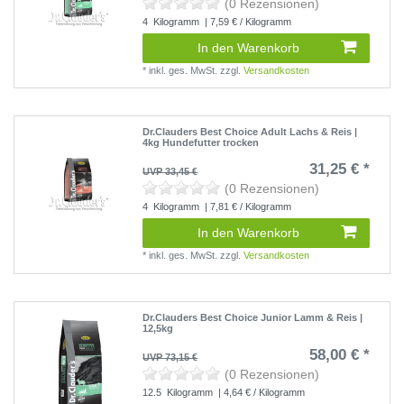
(0 Rezensionen)
4
Kilogramm
| 7,59 € / Kilogramm
In den Warenkorb
*
inkl. ges. MwSt.
zzgl.
Versandkosten
Dr.Clauders Best Choice Adult Lachs & Reis |
4kg Hundefutter trocken
31,25 € *
UVP 33,45 €
(0 Rezensionen)
4
Kilogramm
| 7,81 € / Kilogramm
In den Warenkorb
*
inkl. ges. MwSt.
zzgl.
Versandkosten
Dr.Clauders Best Choice Junior Lamm & Reis |
12,5kg
58,00 € *
UVP 73,15 €
(0 Rezensionen)
12.5
Kilogramm
| 4,64 € / Kilogramm