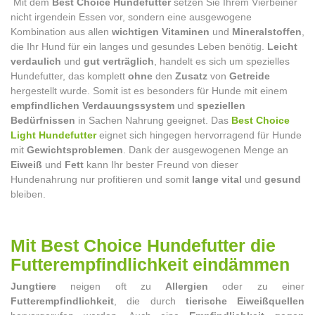
Mit dem
Best Choice Hundefutter
setzen Sie Ihrem Vierbeiner
nicht irgendein Essen vor, sondern eine ausgewogene
Kombination aus allen
wichtigen Vitaminen
und
Mineralstoffen
,
die Ihr Hund für ein langes und gesundes Leben benötig.
Leicht
verdaulich
und
gut verträglich
, handelt es sich um spezielles
Hundefutter, das komplett
ohne
den
Zusatz
von
Getreide
hergestellt wurde. Somit ist es besonders für Hunde mit einem
empfindlichen Verdauungssystem
und
speziellen
Bedürfnissen
in Sachen Nahrung geeignet. Das
Best Choice
Light Hundefutter
eignet sich hingegen hervorragend für Hunde
mit
Gewichtsproblemen
. Dank der ausgewogenen Menge an
Eiweiß
und
Fett
kann Ihr bester Freund von dieser
Hundenahrung nur profitieren und somit
lange vital
und
gesund
bleiben.
Mit Best Choice Hundefutter die
Futterempfindlichkeit eindämmen
Jungtiere
neigen oft zu
Allergien
oder zu einer
Futterempfindlichkeit
, die durch
tierische Eiweißquellen