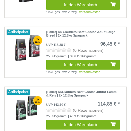
In den Warenkorb
*
inkl. ges. MwSt.
zzgl.
Versandkosten
Artikelpaket
[Paket] Dr. Clauders Best Choice Adult Large
Breed | 2x 12,5kg Sparpack
96,45 € *
UVP 113,38 €
(0 Rezensionen)
25
Kilogramm
| 3,86 € / Kilogramm
In den Warenkorb
*
inkl. ges. MwSt.
zzgl.
Versandkosten
Artikelpaket
[Paket] Dr.Clauders Best Choice Junior Lamm
& Reis | 2x 12,5kg Sparpack
114,85 € *
UVP 143,10 €
(0 Rezensionen)
25
Kilogramm
| 4,59 € / Kilogramm
In den Warenkorb