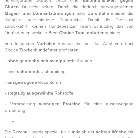
hervorgerufen werden. Auch eine
Empfindlichkeit gegen
Gluten
ist nicht selten. Durch die dadurch hervorgerufenen
Magen- und Darmentzündungen
oder
Durchfälle
meiden die
Jungtiere verschiedene Futtermittel. Damit die Fresslust
zurückkehrt, können Hundebesitzer ihrem Schützling das von
Tierärzten entwickelte
Best Choice Trockenfutter
anbieten.
Von folgenden
Vorteilen
können Sie bei der Wahl von Best
Choice Trockenhundefutter profitieren:
-
ohne gentechnisch manipulierte
Zutaten
- eine
schonende
Zubereitung
-
ausgewogene
Rezepturen
- sorgfältig
ausgewählte
Rohstoffe
- Verarbeitung
wichtiger Proteine
für eine ausgewogene
Ernährung
Die Rezeptur wurde speziell für Hunde ab der
achten Woche
mit