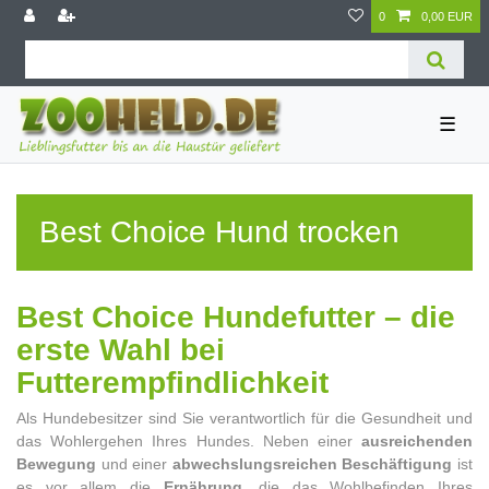
0
0,00 EUR
☰
Best Choice Hund trocken
Best Choice Hundefutter – die
erste Wahl bei
Futterempfindlichkeit
Als Hundebesitzer sind Sie verantwortlich für die Gesundheit und
das Wohlergehen Ihres Hundes. Neben einer
ausreichenden
Bewegung
und einer
abwechslungsreichen Beschäftigung
ist
es vor allem die
Ernährung
, die das Wohlbefinden Ihres