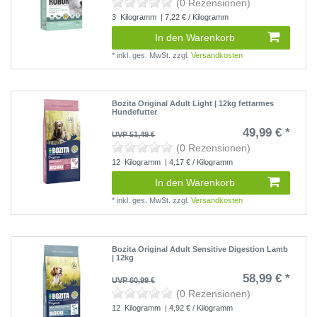
(0 Rezensionen)
3
Kilogramm
| 7,22 € / Kilogramm
In den Warenkorb
*
inkl. ges. MwSt.
zzgl.
Versandkosten
Bozita Original Adult Light | 12kg fettarmes
Hundefutter
49,99 € *
UVP 51,49 €
(0 Rezensionen)
12
Kilogramm
| 4,17 € / Kilogramm
In den Warenkorb
*
inkl. ges. MwSt.
zzgl.
Versandkosten
Bozita Original Adult Sensitive Digestion Lamb
| 12kg
58,99 € *
UVP 60,99 €
(0 Rezensionen)
12
Kilogramm
| 4,92 € / Kilogramm