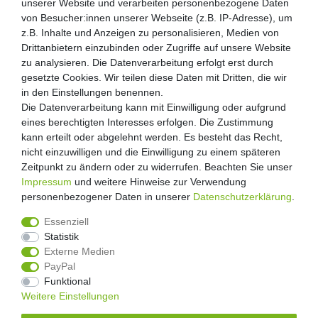
unserer Website und verarbeiten personenbezogene Daten
unserer Website und verarbeiten personenbezogene Daten
von Besucher:innen unserer Webseite (z.B. IP-Adresse), um
von Besucher:innen unserer Webseite (z.B. IP-Adresse), um
Kunden-Anfragen: info@zooheld.de
z.B. Inhalte und Anzeigen zu personalisieren, Medien von
z.B. Inhalte und Anzeigen zu personalisieren, Medien von
Drittanbietern einzubinden oder Zugriffe auf unsere Website
Drittanbietern einzubinden oder Zugriffe auf unsere Website
Über uns
zu analysieren. Die Datenverarbeitung erfolgt erst durch
zu analysieren. Die Datenverarbeitung erfolgt erst durch
Zahlung und Versand
gesetzte Cookies. Wir teilen diese Daten mit Dritten, die wir
gesetzte Cookies. Wir teilen diese Daten mit Dritten, die wir
Retouren
in den Einstellungen benennen.
in den Einstellungen benennen.
Die Datenverarbeitung kann mit Einwilligung oder aufgrund
Die Datenverarbeitung kann mit Einwilligung oder aufgrund
Zooheld Blog
eines berechtigten Interesses erfolgen. Die Zustimmung
eines berechtigten Interesses erfolgen. Die Zustimmung
Widerrufsrecht
kann erteilt oder abgelehnt werden. Es besteht das Recht,
kann erteilt oder abgelehnt werden. Es besteht das Recht,
Vertrag widerrufen
nicht einzuwilligen und die Einwilligung zu einem späteren
nicht einzuwilligen und die Einwilligung zu einem späteren
Geschäftsbedingungen
Zeitpunkt zu ändern oder zu widerrufen. Beachten Sie unser
Zeitpunkt zu ändern oder zu widerrufen. Beachten Sie unser
Datenschutzerklärung
Impressum
Impressum
und weitere Hinweise zur Verwendung
und weitere Hinweise zur Verwendung
Kontakt
personenbezogener Daten in unserer
personenbezogener Daten in unserer
Daten­schutz­erklärung
Daten­schutz­erklärung
.
.
Impressum
Essenziell
Essenziell
Statistik
Statistik
Externe Medien
Externe Medien
PayPal
PayPal
4.8
/
5
Funktional
Funktional
2876
Rezensionen
Weitere Einstellungen
Weitere Einstellungen