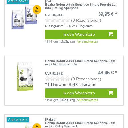
Artikelpaket
[Paket]
Bozita Robur Adult Sensitive Single Protein La
mm | 2x 3kg Sparpack
39,95 € *
UVP 45,98 €
(0 Rezensionen)
6
Kilogramm
| 6,66 € / Kilogramm
In den Warenkorb
*
inkl. ges. MwSt.
zzgl.
Versandkosten
Bozita Robur Adult Small Breed Sensitive Lam
m | 7,5kg Hundefutter
48,45 € *
UVP 52,99 €
(0 Rezensionen)
7.5
Kilogramm
| 6,46 € / Kilogramm
In den Warenkorb
*
inkl. ges. MwSt.
zzgl.
Versandkosten
Artikelpaket
[Paket]
Bozita Robur Adult Small Breed Sensitive Lam
m | 2x 7,5kg Sparpack