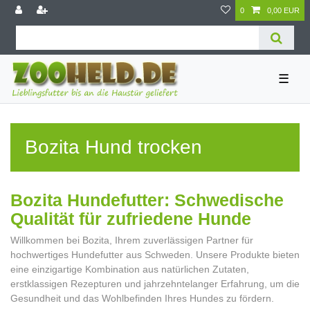
0
0,00 EUR
☰
Bozita Hund trocken
Bozita Hundefutter: Schwedische
Qualität für zufriedene Hunde
Willkommen bei Bozita, Ihrem zuverlässigen Partner für
hochwertiges Hundefutter aus Schweden. Unsere Produkte bieten
eine einzigartige Kombination aus natürlichen Zutaten,
erstklassigen Rezepturen und jahrzehntelanger Erfahrung, um die
Gesundheit und das Wohlbefinden Ihres Hundes zu fördern.