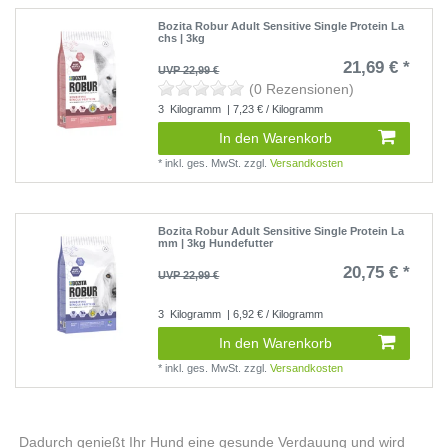
Bozita Robur Adult Sensitive Single Protein La
chs | 3kg
21,69 € *
UVP 22,99 €
(0 Rezensionen)
3
Kilogramm
| 7,23 € / Kilogramm
In den Warenkorb
*
inkl. ges. MwSt.
zzgl.
Versandkosten
Bozita Robur Adult Sensitive Single Protein La
mm | 3kg Hundefutter
20,75 € *
UVP 22,99 €
3
Kilogramm
| 6,92 € / Kilogramm
In den Warenkorb
*
inkl. ges. MwSt.
zzgl.
Versandkosten
Dadurch genießt Ihr Hund eine gesunde Verdauung und wird