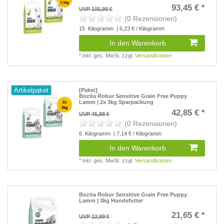
93,45 € *
UVP 105,98 €
(0 Rezensionen)
15
Kilogramm
| 6,23 € / Kilogramm
In den Warenkorb
*
inkl. ges. MwSt.
zzgl.
Versandkosten
Artikelpaket
[Paket]
Bozita Robur Sensitive Grain Free Puppy
Lamm | 2x 3kg Sparpackung
42,85 € *
UVP 45,98 €
(0 Rezensionen)
6
Kilogramm
| 7,14 € / Kilogramm
In den Warenkorb
*
inkl. ges. MwSt.
zzgl.
Versandkosten
Bozita Robur Sensitive Grain Free Puppy
Lamm | 3kg Hundefutter
21,65 € *
UVP 22,99 €