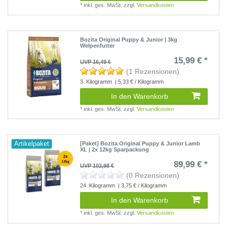
*
inkl. ges. MwSt.
zzgl.
Versandkosten
Bozita Original Puppy & Junior | 3kg
Welpenfutter
15,99 € *
UVP 16,49 €
(1 Rezensionen)
3
Kilogramm
| 5,33 € / Kilogramm
In den Warenkorb
*
inkl. ges. MwSt.
zzgl.
Versandkosten
Artikelpaket
[Paket] Bozita Original Puppy & Junior Lamb
XL | 2x 12kg Sparpackung
89,99 € *
UVP 102,98 €
(0 Rezensionen)
24
Kilogramm
| 3,75 € / Kilogramm
In den Warenkorb
*
inkl. ges. MwSt.
zzgl.
Versandkosten