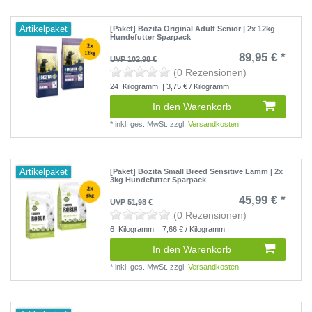
Artikelpaket
[Paket] Bozita Original Adult Senior | 2x 12kg
Hundefutter Sparpack
89,95 € *
UVP 102,98 €
(0 Rezensionen)
24
Kilogramm
| 3,75 € / Kilogramm
In den Warenkorb
*
inkl. ges. MwSt.
zzgl.
Versandkosten
Artikelpaket
[Paket] Bozita Small Breed Sensitive Lamm | 2x
3kg Hundefutter Sparpack
45,99 € *
UVP 51,98 €
(0 Rezensionen)
6
Kilogramm
| 7,66 € / Kilogramm
In den Warenkorb
*
inkl. ges. MwSt.
zzgl.
Versandkosten