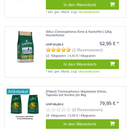
In den Warenkorb
*
inkl. ges. MwSt.
zzgl.
Versandkosten
Allco Christopherus Ente & Kartoffel | 12kg
Hundefutter
52,95 € *
UVP 64,95 €
(1 Rezensionen)
12
Kilogramm
| 4,41 € / Kilogramm
In den Warenkorb
*
inkl. ges. MwSt.
zzgl.
Versandkosten
Artikelpaket
[Paket] Christopherus Vegetarian Erbse,
Tapioka mit Kürbis |2x 8kg
79,95 € *
UVP 95,90 €
(0 Rezensionen)
16
Kilogramm
| 5,00 € / Kilogramm
In den Warenkorb