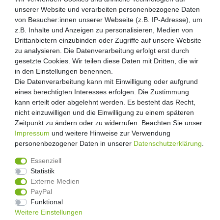
unserer Website und verarbeiten personenbezogene Daten
unserer Website und verarbeiten personenbezogene Daten
von Besucher:innen unserer Webseite (z.B. IP-Adresse), um
von Besucher:innen unserer Webseite (z.B. IP-Adresse), um
Kunden-Anfragen: info@zooheld.de
z.B. Inhalte und Anzeigen zu personalisieren, Medien von
z.B. Inhalte und Anzeigen zu personalisieren, Medien von
Drittanbietern einzubinden oder Zugriffe auf unsere Website
Drittanbietern einzubinden oder Zugriffe auf unsere Website
Über uns
zu analysieren. Die Datenverarbeitung erfolgt erst durch
zu analysieren. Die Datenverarbeitung erfolgt erst durch
Zahlung und Versand
gesetzte Cookies. Wir teilen diese Daten mit Dritten, die wir
gesetzte Cookies. Wir teilen diese Daten mit Dritten, die wir
Retouren
in den Einstellungen benennen.
in den Einstellungen benennen.
Die Datenverarbeitung kann mit Einwilligung oder aufgrund
Die Datenverarbeitung kann mit Einwilligung oder aufgrund
Zooheld Blog
eines berechtigten Interesses erfolgen. Die Zustimmung
eines berechtigten Interesses erfolgen. Die Zustimmung
Widerrufsrecht
kann erteilt oder abgelehnt werden. Es besteht das Recht,
kann erteilt oder abgelehnt werden. Es besteht das Recht,
Vertrag widerrufen
nicht einzuwilligen und die Einwilligung zu einem späteren
nicht einzuwilligen und die Einwilligung zu einem späteren
Geschäftsbedingungen
Zeitpunkt zu ändern oder zu widerrufen. Beachten Sie unser
Zeitpunkt zu ändern oder zu widerrufen. Beachten Sie unser
Datenschutzerklärung
Impressum
Impressum
und weitere Hinweise zur Verwendung
und weitere Hinweise zur Verwendung
Kontakt
personenbezogener Daten in unserer
personenbezogener Daten in unserer
Daten­schutz­erklärung
Daten­schutz­erklärung
.
.
Impressum
Essenziell
Essenziell
Statistik
Statistik
Externe Medien
Externe Medien
PayPal
PayPal
4.8
/
5
Funktional
Funktional
2876
Rezensionen
Weitere Einstellungen
Weitere Einstellungen