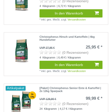
(0 Rezensionen)
4
Kilogramm
| 6,72 € / Kilogramm
In den Warenkorb
*
inkl. ges. MwSt.
zzgl.
Versandkosten
Christopherus Hirsch und Kartoffeln | 4kg
Hundefutter
25,95 € *
UVP 27,95 €
(0 Rezensionen)
4
Kilogramm
| 6,49 € / Kilogramm
In den Warenkorb
*
inkl. ges. MwSt.
zzgl.
Versandkosten
Artikelpaket
[Paket] Christopherus Senior Ente & Kartoffel |
2x 12kg Sparpack
99,99 € *
UVP 129,90 €
(0 Rezensionen)
24
Kilogramm
| 4,17 € / Kilogramm