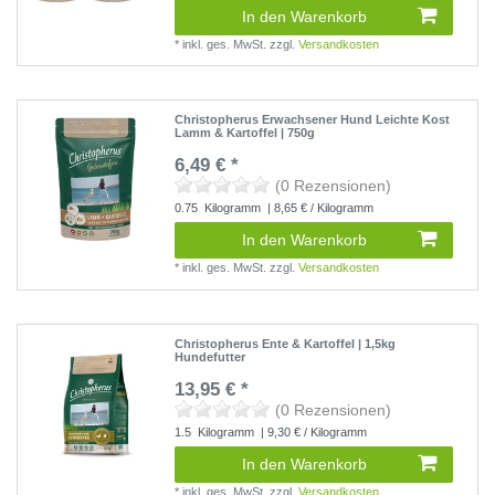
In den Warenkorb
*
inkl. ges. MwSt.
zzgl.
Versandkosten
Christopherus Erwachsener Hund Leichte Kost
Lamm & Kartoffel | 750g
6,49 € *
(0 Rezensionen)
0.75
Kilogramm
| 8,65 € / Kilogramm
In den Warenkorb
*
inkl. ges. MwSt.
zzgl.
Versandkosten
Christopherus Ente & Kartoffel | 1,5kg
Hundefutter
13,95 € *
(0 Rezensionen)
1.5
Kilogramm
| 9,30 € / Kilogramm
In den Warenkorb
*
inkl. ges. MwSt.
zzgl.
Versandkosten