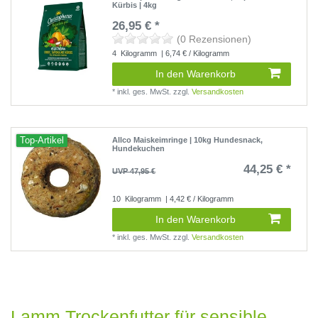
Kürbis | 4kg
26,95 € *
(0 Rezensionen)
4
Kilogramm
| 6,74 € / Kilogramm
In den Warenkorb
*
inkl. ges. MwSt.
zzgl.
Versandkosten
Top-Artikel
Allco Maiskeimringe | 10kg Hundesnack,
Hundekuchen
44,25 € *
UVP 47,95 €
10
Kilogramm
| 4,42 € / Kilogramm
In den Warenkorb
*
inkl. ges. MwSt.
zzgl.
Versandkosten
Lamm Trockenfutter für sensible