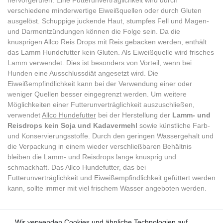
hervorgerufen. Eine Futterunverträglichkeit wird durch
verschiedene minderwertige Eiweißquellen oder durch Gluten
ausgelöst. Schuppige juckende Haut, stumpfes Fell und Magen-
und Darmentzündungen können die Folge sein. Da die
knusprigen Allco Reis Drops mit Reis gebacken werden, enthält
das Lamm Hundefutter kein Gluten. Als Eiweißquelle wird frisches
Lamm verwendet. Dies ist besonders von Vorteil, wenn bei
Hunden eine Ausschlussdiät angesetzt wird. Die
Eiweißempfindlichkeit kann bei der Verwendung einer oder
weniger Quellen besser eingegrenzt werden. Um weitere
Möglichkeiten einer Futterunverträglichkeit auszuschließen,
verwendet
Allco Hundefutter
bei der Herstellung der
Lamm- und
Reisdrops kein Soja und Kadavermehl
sowie künstliche Farb-
und Konservierungsstoffe. Durch den geringen Wassergehalt und
die Verpackung in einem wieder verschließbaren Behältnis
bleiben die Lamm- und Reisdrops lange knusprig und
schmackhaft. Das Allco Hundefutter, das bei
Futterunverträglichkeit und Eiweißempfindlichkeit gefüttert werden
kann, sollte immer mit viel frischem Wasser angeboten werden.
Wir verwenden Cookies und ähnliche Technologien auf
Wir verwenden Cookies und ähnliche Technologien auf