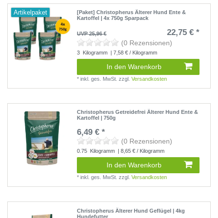
Artikelpaket
[Paket] Christopherus Älterer Hund Ente &
Kartoffel | 4x 750g Sparpack
22,75 € *
UVP 25,96 €
(0 Rezensionen)
3
Kilogramm
| 7,58 € / Kilogramm
In den Warenkorb
*
inkl. ges. MwSt.
zzgl.
Versandkosten
Christopherus Getreidefrei Älterer Hund Ente &
Kartoffel | 750g
6,49 € *
(0 Rezensionen)
0.75
Kilogramm
| 8,65 € / Kilogramm
In den Warenkorb
*
inkl. ges. MwSt.
zzgl.
Versandkosten
Christopherus Älterer Hund Geflügel | 4kg
Hundefutter