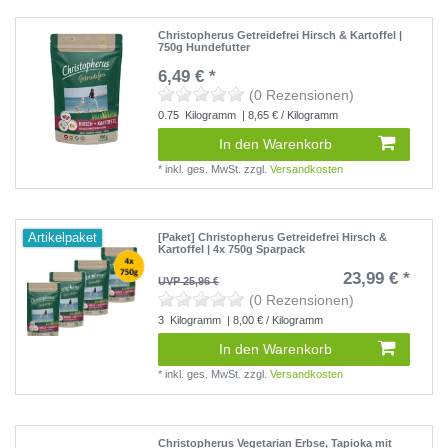
Christopherus Getreidefrei Hirsch & Kartoffel |
750g Hundefutter
6,49 € *
(0 Rezensionen)
0.75
Kilogramm
| 8,65 € / Kilogramm
In den Warenkorb
*
inkl. ges. MwSt.
zzgl.
Versandkosten
Artikelpaket
[Paket] Christopherus Getreidefrei Hirsch &
Kartoffel | 4x 750g Sparpack
23,99 € *
UVP 25,96 €
(0 Rezensionen)
3
Kilogramm
| 8,00 € / Kilogramm
In den Warenkorb
*
inkl. ges. MwSt.
zzgl.
Versandkosten
Christopherus Vegetarian Erbse, Tapioka mit