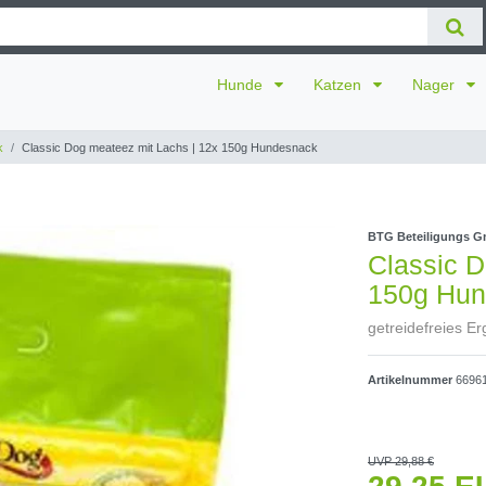
Hunde
Katzen
Nager
k
Classic Dog meateez mit Lachs | 12x 150g Hundesnack
BTG Beteiligungs 
Classic D
150g Hun
getreidefreies Er
Artikelnummer
6696
UVP 29,88 €