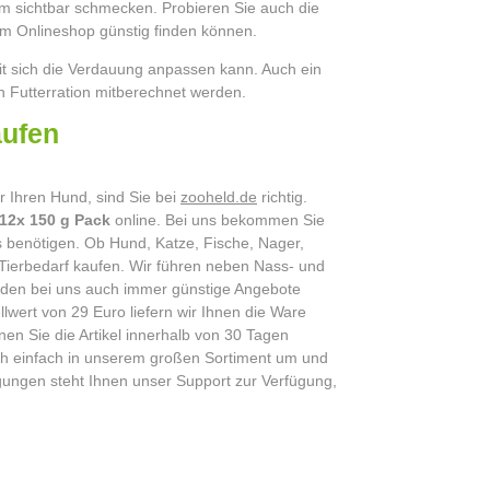
ihm sichtbar schmecken. Probieren Sie auch die
em Onlineshop günstig finden können.
t sich die Verdauung anpassen kann. Auch ein
en Futterration mitberechnet werden.
z online kaufen
 Ihren Hund, sind Sie bei
zooheld.de
richtig.
 12x 150 g Pack
online. Bei uns bekommen Sie
es benötigen. Ob Hund, Katze, Fische, Nager,
 Tierbedarf kaufen. Wir führen neben Nass- und
werden bei uns auch immer günstige Angebote
lwert von 29 Euro liefern wir Ihnen die Ware
en Sie die Artikel innerhalb von 30 Tagen
sich einfach in unserem großen Sortiment um und
gungen steht Ihnen unser Support zur Verfügung,