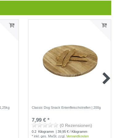
1,25kg
Classic Dog Snack Entenfleischstreifen | 200g
Classic D
250g
7,99 € *
6,99 €
(0 Rezensionen)
0.2
Kilogramm
| 39,95 € / Kilogramm
0.25
Kil
*
inkl. ges. MwSt.
zzgl.
Versandkosten
*
inkl. g