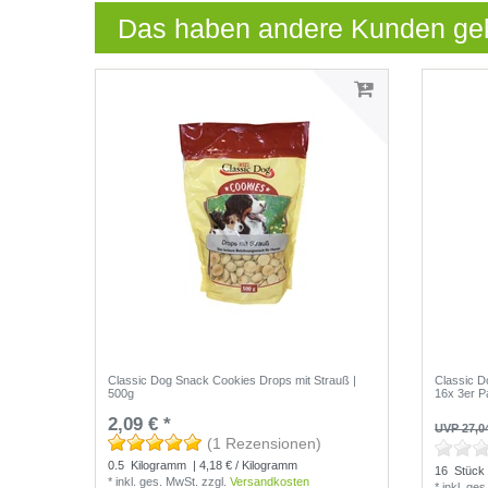
Das haben andere Kunden ge
Classic Dog Snack Cookies Drops mit Strauß |
Classic D
500g
16x 3er P
2,09 € *
UVP 27,0
(1 Rezensionen)
0.5
Kilogramm
| 4,18 € / Kilogramm
16
Stück
*
inkl. ges. MwSt.
zzgl.
Versandkosten
*
inkl. ge