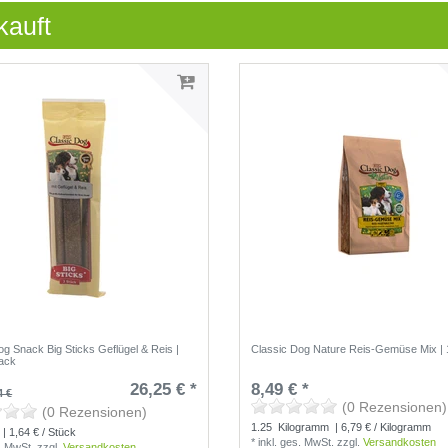
kauft
og Snack Big Sticks Geflügel & Reis |
Classic Dog Nature Reis-Gemüse Mix | 
ack
26,25 € *
8,49 € *
4 €
(0 Rezensionen)
(0 Rezensionen)
1.25
Kilogramm
| 6,79 € / Kilogramm
| 1,64 € / Stück
*
inkl. ges. MwSt.
zzgl.
Versandkosten
s. MwSt.
zzgl.
Versandkosten