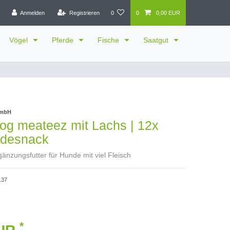
Anmelden
Registrieren
0
0
0,00 EUR
Vögel
Pferde
Fische
Saatgut
GmbH
og meateez mit Lachs | 12x
desnack
gänzungsfutter für Hunde mit viel Fleisch
137
*