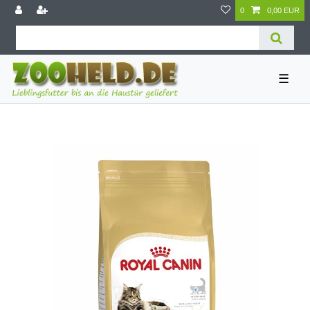
0
0,00 EUR
☰