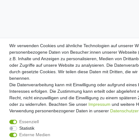
Wir verwenden Cookies und ähnliche Technologien auf unserer We
Wir verwenden Cookies und ähnliche Technologien auf unserer We
personenbezogene Daten von Besucher:innen unserer Webseite (
personenbezogene Daten von Besucher:innen unserer Webseite (
z.B. Inhalte und Anzeigen zu personalisieren, Medien von Drittan
z.B. Inhalte und Anzeigen zu personalisieren, Medien von Drittan
oder Zugriffe auf unsere Website zu analysieren. Die Datenverarbe
oder Zugriffe auf unsere Website zu analysieren. Die Datenverarbe
durch gesetzte Cookies. Wir teilen diese Daten mit Dritten, die wir
durch gesetzte Cookies. Wir teilen diese Daten mit Dritten, die wir
benennen.
benennen.
Die Datenverarbeitung kann mit Einwilligung oder aufgrund eines 
Die Datenverarbeitung kann mit Einwilligung oder aufgrund eines 
Interesses erfolgen. Die Zustimmung kann erteilt oder abgelehnt 
Interesses erfolgen. Die Zustimmung kann erteilt oder abgelehnt 
Recht, nicht einzuwilligen und die Einwilligung zu einem späteren
Recht, nicht einzuwilligen und die Einwilligung zu einem späteren
oder zu widerrufen. Beachten Sie unser
oder zu widerrufen. Beachten Sie unser
Impressum
Impressum
und weitere H
und weitere H
Verwendung personenbezogener Daten in unserer
Verwendung personenbezogener Daten in unserer
Daten­schutz­e
Daten­schutz­e
Essenziell
Essenziell
Statistik
Statistik
Externe Medien
Externe Medien