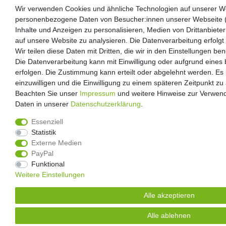
Wir verwenden Cookies und ähnliche Technologien auf unserer We
Wir verwenden Cookies und ähnliche Technologien auf unserer We
personenbezogene Daten von Besucher:innen unserer Webseite (z
personenbezogene Daten von Besucher:innen unserer Webseite (z
Inhalte und Anzeigen zu personalisieren, Medien von Drittanbiete
Inhalte und Anzeigen zu personalisieren, Medien von Drittanbiete
auf unsere Website zu analysieren. Die Datenverarbeitung erfolgt
auf unsere Website zu analysieren. Die Datenverarbeitung erfolgt
Wir teilen diese Daten mit Dritten, die wir in den Einstellungen be
Wir teilen diese Daten mit Dritten, die wir in den Einstellungen be
Die Datenverarbeitung kann mit Einwilligung oder aufgrund eines 
Die Datenverarbeitung kann mit Einwilligung oder aufgrund eines 
erfolgen. Die Zustimmung kann erteilt oder abgelehnt werden. Es 
erfolgen. Die Zustimmung kann erteilt oder abgelehnt werden. Es 
einzuwilligen und die Einwilligung zu einem späteren Zeitpunkt zu
einzuwilligen und die Einwilligung zu einem späteren Zeitpunkt zu
Beachten Sie unser
Beachten Sie unser
Impressum
Impressum
und weitere Hinweise zur Verwe
und weitere Hinweise zur Verwe
Daten in unserer
Daten in unserer
Daten­schutz­erklärung
Daten­schutz­erklärung
.
.
Essenziell
Essenziell
Statistik
Statistik
Externe Medien
Externe Medien
PayPal
PayPal
Funktional
Funktional
Weitere Einstellungen
Weitere Einstellungen
Alle akzeptieren
Alle akzeptieren
Alle ablehnen
Alle ablehnen