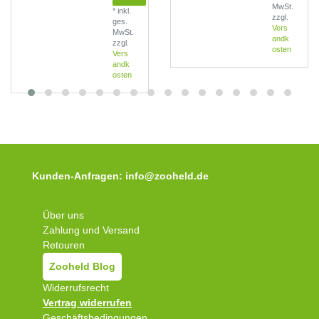
MwSt.
*
inkl.
zzgl.
ges.
Vers
MwSt.
andk
zzgl.
osten
Vers
andk
osten
Kunden-Anfragen: info@zooheld.de
Über uns
Zahlung und Versand
Retouren
Zooheld Blog
Widerrufsrecht
Vertrag widerrufen
Geschäftsbedingungen