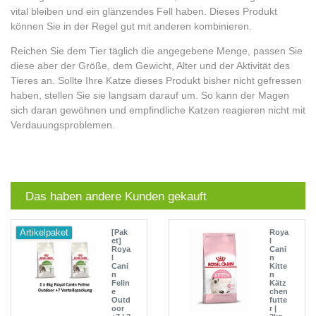
vital bleiben und ein glänzendes Fell haben. Dieses Produkt
können Sie in der Regel gut mit anderen kombinieren.
Reichen Sie dem Tier täglich die angegebene Menge, passen Sie
diese aber der Größe, dem Gewicht, Alter und der Aktivität des
Tieres an. Sollte Ihre Katze dieses Produkt bisher nicht gefressen
haben, stellen Sie sie langsam darauf um. So kann der Magen
sich daran gewöhnen und empfindliche Katzen reagieren nicht mit
Verdauungsproblemen.
Das haben andere Kunden gekauft
Artikelpaket
[Pak
Roya
et]
l
Roya
Cani
l
n
Cani
Kitte
n
n
Felin
Kätz
e
chen
Outd
futte
oor
r |