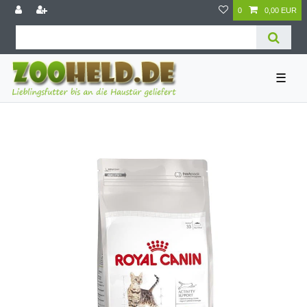
0
0,00 EUR
☰