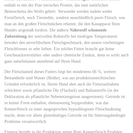
enthält es mit der Pute tierisches Protein, das zum natürlichen
Beuteschema des Wolfs gehört. Verwendet werden zudem weder
Formfleisch, noch Tiermehle, sondern ausschließlich pures Fleisch, was
man an den großen Fleischstücken erkennt, die den Kauapparat Ihres
Hundes artgemäß fordern. Die äußerst
Nährstoff schonende
Zubereitung
der wertvollen Rohstoffe bei niedrigen Temperaturen
bewahrt den unverfälschten Fleischgeschmack, den unsere vierbeinigen
Fleischfresser so sehr lieben. Ein solches Futter braucht gar keine
Geschmacksverstärker oder andere chemische Zusätze, denn es wirkt auch
ganz naturbelassen anziehend auf Ihren Hund.
Der Fleischanteil dieses Futters liegt bei mindestens 66 %, weitere
Bestandteile sind Wasser (Brühe), was aus produktionstechnischen
Gründen erforderlich ist, Ihrem Hund aber auch die Futteraufnahme
erleichtert sowie pflanzliche Öle (Flachsöl) und Ballaststoffe (in der
Deklaration als pflanzliche Nebenerzeugnisse ausgewiesen). Getreide ist
in keiner Form enthalten, ebensowenig Sojaprodukte, was das
Kennerfleisch zu einer ausgesprochen hypoallergenen Fleischnahrung
macht, denn vor allem glutenhaltiges Getreide ist für fütterungsbedingte
Probleme verantwortlich.
Finnern bezieht in die Produktion seiner Rinti Kennerfleisch Produkte