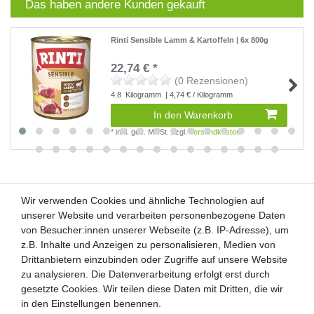
Das haben andere Kunden gekauft
Rinti Sensible Lamm & Kartoffeln | 6x 800g
22,74 € *
(0 Rezensionen)
4.8
Kilogramm
| 4,74 € / Kilogramm
In den Warenkorb
*
inkl. ges. MwSt.
zzgl.
Versandkosten
Wir verwenden Cookies und ähnliche Technologien auf
Wir verwenden Cookies und ähnliche Technologien auf
unserer Website und verarbeiten personenbezogene Daten
unserer Website und verarbeiten personenbezogene Daten
von Besucher:innen unserer Webseite (z.B. IP-Adresse), um
von Besucher:innen unserer Webseite (z.B. IP-Adresse), um
Kunden-Anfragen: info@zooheld.de
z.B. Inhalte und Anzeigen zu personalisieren, Medien von
z.B. Inhalte und Anzeigen zu personalisieren, Medien von
Drittanbietern einzubinden oder Zugriffe auf unsere Website
Drittanbietern einzubinden oder Zugriffe auf unsere Website
Über uns
zu analysieren. Die Datenverarbeitung erfolgt erst durch
zu analysieren. Die Datenverarbeitung erfolgt erst durch
Zahlung und Versand
gesetzte Cookies. Wir teilen diese Daten mit Dritten, die wir
gesetzte Cookies. Wir teilen diese Daten mit Dritten, die wir
Retouren
in den Einstellungen benennen.
in den Einstellungen benennen.