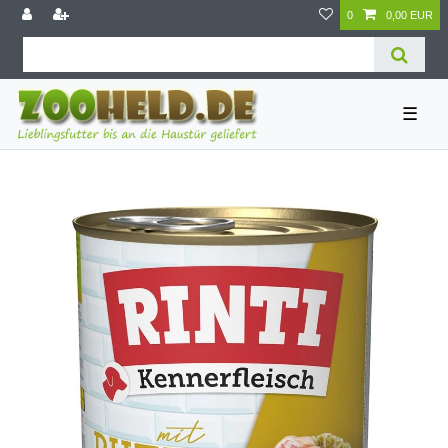
0
0,00 EUR
☰