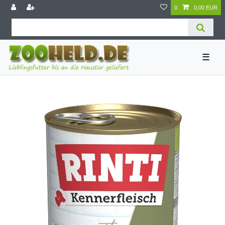
0
0,00 EUR
☰