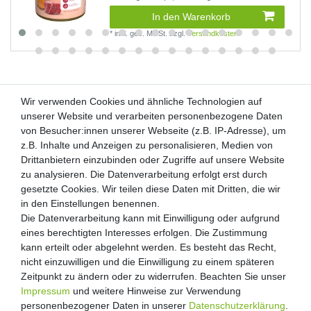
In den Warenkorb
*
inkl. ges. MwSt.
zzgl.
Versandkosten
Wir verwenden Cookies und ähnliche Technologien auf
Wir verwenden Cookies und ähnliche Technologien auf
unserer Website und verarbeiten personenbezogene Daten
unserer Website und verarbeiten personenbezogene Daten
von Besucher:innen unserer Webseite (z.B. IP-Adresse), um
von Besucher:innen unserer Webseite (z.B. IP-Adresse), um
Kunden-Anfragen: info@zooheld.de
z.B. Inhalte und Anzeigen zu personalisieren, Medien von
z.B. Inhalte und Anzeigen zu personalisieren, Medien von
Drittanbietern einzubinden oder Zugriffe auf unsere Website
Drittanbietern einzubinden oder Zugriffe auf unsere Website
Über uns
zu analysieren. Die Datenverarbeitung erfolgt erst durch
zu analysieren. Die Datenverarbeitung erfolgt erst durch
Zahlung und Versand
gesetzte Cookies. Wir teilen diese Daten mit Dritten, die wir
gesetzte Cookies. Wir teilen diese Daten mit Dritten, die wir
Retouren
in den Einstellungen benennen.
in den Einstellungen benennen.
Die Datenverarbeitung kann mit Einwilligung oder aufgrund
Die Datenverarbeitung kann mit Einwilligung oder aufgrund
Zooheld Blog
eines berechtigten Interesses erfolgen. Die Zustimmung
eines berechtigten Interesses erfolgen. Die Zustimmung
Widerrufsrecht
kann erteilt oder abgelehnt werden. Es besteht das Recht,
kann erteilt oder abgelehnt werden. Es besteht das Recht,
Vertrag widerrufen
nicht einzuwilligen und die Einwilligung zu einem späteren
nicht einzuwilligen und die Einwilligung zu einem späteren
Geschäftsbedingungen
Zeitpunkt zu ändern oder zu widerrufen. Beachten Sie unser
Zeitpunkt zu ändern oder zu widerrufen. Beachten Sie unser
Datenschutzerklärung
Impressum
Impressum
und weitere Hinweise zur Verwendung
und weitere Hinweise zur Verwendung
Kontakt
personenbezogener Daten in unserer
personenbezogener Daten in unserer
Daten­schutz­erklärung
Daten­schutz­erklärung
.
.