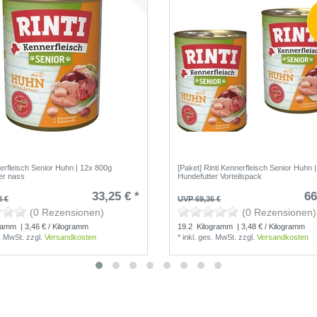
nerfleisch Senior Huhn | 12x 800g
[Paket] Rinti Kennerfleisch Senior Huhn 
er nass
Hundefutter Vorteilspack
33,25 € *
66
8 €
UVP 69,36 €
(0 Rezensionen)
(0 Rezensionen)
ramm
| 3,46 € / Kilogramm
19.2
Kilogramm
| 3,48 € / Kilogramm
s. MwSt.
zzgl.
Versandkosten
*
inkl. ges. MwSt.
zzgl.
Versandkosten