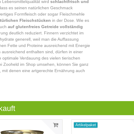
n Lebensmittelqualität wird
schlachtfrisch und
dass es seinen natürlichen Geschmack
wertiges Formfleisch oder sogar Fleischmehle
atürlichen Fleischstücken
in der Dose. Wie es
 auch
auf glutenfreies Getreide vollständig
ng deutlich reduziert. Finnern verzichtet im
hydrate generell, weil man die Auffassung
tenen Fette und Proteine ausreichend mit Energie
h ausreichend enthalten sind, dürfen in einer
 optimale Verdauung des vielen tierischen
 bei Zooheld im Shop umsehen, können Sie ganz
n, mit denen eine artgerechte Ernährung auch
kauft
Artikelpaket