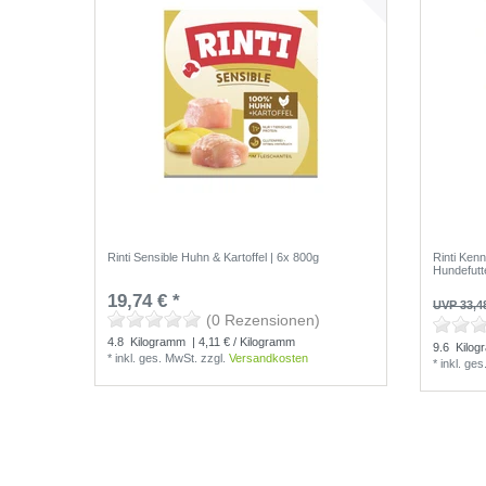
Rinti Sensible Huhn & Kartoffel | 6x 800g
Rinti Ken
Hundefutt
19,74 € *
UVP 33,4
(0 Rezensionen)
4.8
Kilogramm
| 4,11 € / Kilogramm
9.6
Kilog
*
inkl. ges. MwSt.
zzgl.
Versandkosten
*
inkl. ge