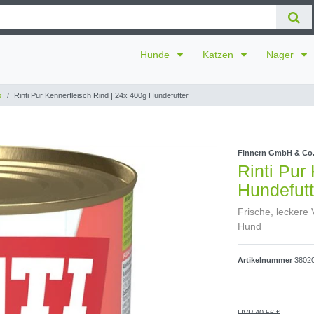
Hunde
Katzen
Nager
s
Rinti Pur Kennerfleisch Rind | 24x 400g Hundefutter
Finnern GmbH & Co
Rinti Pur
Hundefutt
Frische, leckere 
Hund
Artikelnummer
3802
UVP 40,56 €