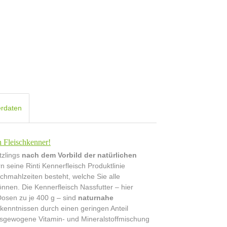
erdaten
n Fleischkenner!
tzlings
nach dem Vorbild der natürlichen
 seine Rinti Kennerfleisch Produktlinie
schmahlzeiten besteht, welche Sie alle
önnen. Die Kennerfleisch Nassfutter – hier
Dosen zu je 400 g – sind
naturnahe
rkenntnissen durch einen geringen Anteil
 ausgewogene Vitamin- und Mineralstoffmischung