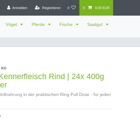
Anmelden
Registrieren
0
0
0,00 EUR
Vögel
Pferde
Fische
Saatgut
. KG
 Kennerfleisch Rind | 24x 400g
er
Vollnahrung in der praktischen Ring-Pull Dose - für jeden
0