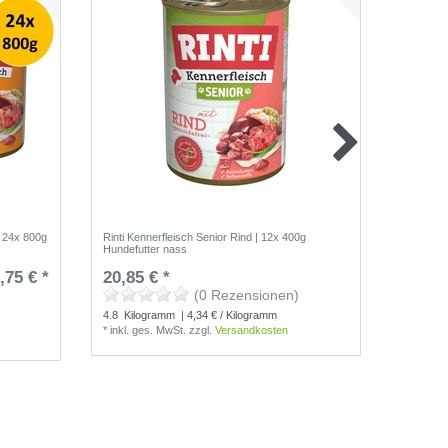
| 24x 800g
Rinti Kennerfleisch Senior Rind | 12x 400g
Rinti Ken
Hundefutter nass
Hundefut
,75 € *
20,85 € *
UVP 20,2
(0 Rezensionen)
4.8
Kilogramm
| 4,34 € / Kilogramm
4.8
Kilo
*
inkl. ges. MwSt.
zzgl.
Versandkosten
*
inkl. g