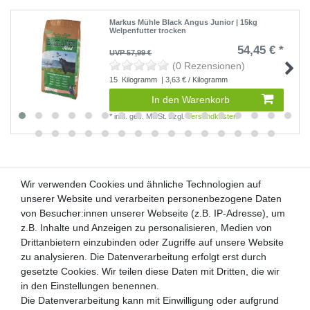
Markus Mühle Black Angus Junior | 15kg
Welpenfutter trocken
54,45 € *
UVP 57,99 €
(0 Rezensionen)
15
Kilogramm
| 3,63 € / Kilogramm
In den Warenkorb
*
inkl. ges. MwSt.
zzgl.
Versandkosten
Wir verwenden Cookies und ähnliche Technologien auf
Wir verwenden Cookies und ähnliche Technologien auf
unserer Website und verarbeiten personenbezogene Daten
unserer Website und verarbeiten personenbezogene Daten
von Besucher:innen unserer Webseite (z.B. IP-Adresse), um
von Besucher:innen unserer Webseite (z.B. IP-Adresse), um
Kunden-Anfragen: info@zooheld.de
z.B. Inhalte und Anzeigen zu personalisieren, Medien von
z.B. Inhalte und Anzeigen zu personalisieren, Medien von
Drittanbietern einzubinden oder Zugriffe auf unsere Website
Drittanbietern einzubinden oder Zugriffe auf unsere Website
Über uns
zu analysieren. Die Datenverarbeitung erfolgt erst durch
zu analysieren. Die Datenverarbeitung erfolgt erst durch
Zahlung und Versand
gesetzte Cookies. Wir teilen diese Daten mit Dritten, die wir
gesetzte Cookies. Wir teilen diese Daten mit Dritten, die wir
Retouren
in den Einstellungen benennen.
in den Einstellungen benennen.
Die Datenverarbeitung kann mit Einwilligung oder aufgrund
Die Datenverarbeitung kann mit Einwilligung oder aufgrund
Zooheld Blog