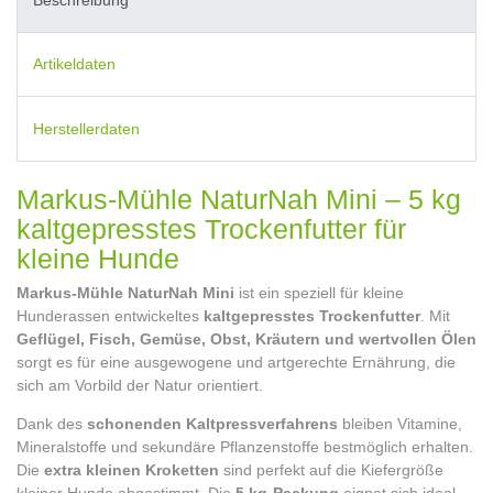
Artikeldaten
Herstellerdaten
Markus-Mühle NaturNah Mini – 5 kg
kaltgepresstes Trockenfutter für
kleine Hunde
Markus-Mühle NaturNah Mini
ist ein speziell für kleine
Hunderassen entwickeltes
kaltgepresstes Trockenfutter
. Mit
Geflügel, Fisch, Gemüse, Obst, Kräutern und wertvollen Ölen
sorgt es für eine ausgewogene und artgerechte Ernährung, die
sich am Vorbild der Natur orientiert.
Dank des
schonenden Kaltpressverfahrens
bleiben Vitamine,
Mineralstoffe und sekundäre Pflanzenstoffe bestmöglich erhalten.
Die
extra kleinen Kroketten
sind perfekt auf die Kiefergröße
kleiner Hunde abgestimmt. Die
5 kg-Packung
eignet sich ideal