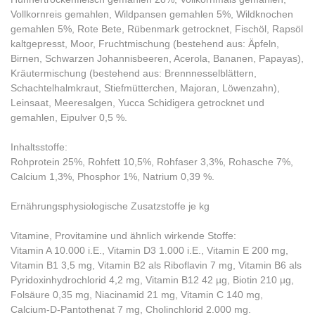
Vollkornreis gemahlen, Wildpansen gemahlen 5%, Wildknochen
gemahlen 5%, Rote Bete, Rübenmark getrocknet, Fischöl, Rapsöl
kaltgepresst, Moor, Fruchtmischung (bestehend aus: Äpfeln,
Birnen, Schwarzen Johannisbeeren, Acerola, Bananen, Papayas),
Kräutermischung (bestehend aus: Brennnesselblättern,
Schachtelhalmkraut, Stiefmütterchen, Majoran, Löwenzahn),
Leinsaat, Meeresalgen, Yucca Schidigera getrocknet und
gemahlen, Eipulver 0,5 %.
Inhaltsstoffe:
Rohprotein 25%, Rohfett 10,5%, Rohfaser 3,3%, Rohasche 7%,
Calcium 1,3%, Phosphor 1%, Natrium 0,39 %.
Ernährungsphysiologische Zusatzstoffe je kg
Vitamine, Provitamine und ähnlich wirkende Stoffe:
Vitamin A 10.000 i.E., Vitamin D3 1.000 i.E., Vitamin E 200 mg,
Vitamin B1 3,5 mg, Vitamin B2 als Riboflavin 7 mg, Vitamin B6 als
Pyridoxinhydrochlorid 4,2 mg, Vitamin B12 42 µg, Biotin 210 µg,
Folsäure 0,35 mg, Niacinamid 21 mg, Vitamin C 140 mg,
Calcium-D-Pantothenat 7 mg, Cholinchlorid 2.000 mg.