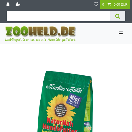
0
0,00 EUR
☰