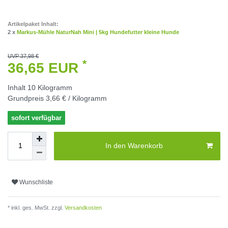
Artikelpaket Inhalt:
2 x
Markus-Mühle NaturNah Mini | 5kg Hundefutter kleine Hunde
UVP 37,98 €
*
36,65 EUR
Inhalt
10
Kilogramm
Grundpreis
3,66 € / Kilogramm
sofort verfügbar
In den Warenkorb
Wunschliste
* inkl. ges. MwSt. zzgl.
Versandkosten