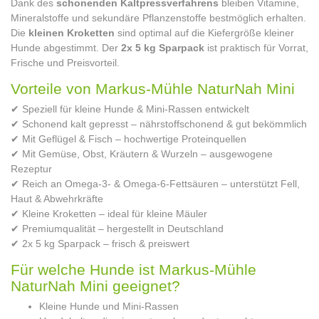
Dank des
schonenden Kaltpressverfahrens
bleiben Vitamine,
Mineralstoffe und sekundäre Pflanzenstoffe bestmöglich erhalten.
Die
kleinen Kroketten
sind optimal auf die Kiefergröße kleiner
Hunde abgestimmt. Der
2x 5 kg Sparpack
ist praktisch für Vorrat,
Frische und Preisvorteil.
Vorteile von Markus-Mühle NaturNah Mini
✔ Speziell für kleine Hunde & Mini-Rassen entwickelt
✔ Schonend kalt gepresst – nährstoffschonend & gut bekömmlich
✔ Mit Geflügel & Fisch – hochwertige Proteinquellen
✔ Mit Gemüse, Obst, Kräutern & Wurzeln – ausgewogene
Rezeptur
✔ Reich an Omega-3- & Omega-6-Fettsäuren – unterstützt Fell,
Haut & Abwehrkräfte
✔ Kleine Kroketten – ideal für kleine Mäuler
✔ Premiumqualität – hergestellt in Deutschland
✔ 2x 5 kg Sparpack – frisch & preiswert
Für welche Hunde ist Markus-Mühle
NaturNah Mini geeignet?
Kleine Hunde und Mini-Rassen