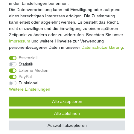
Retouren
in den Einstellungen benennen.
in den Einstellungen benennen.
Die Datenverarbeitung kann mit Einwilligung oder aufgrund
Die Datenverarbeitung kann mit Einwilligung oder aufgrund
Zooheld Blog
eines berechtigten Interesses erfolgen. Die Zustimmung
eines berechtigten Interesses erfolgen. Die Zustimmung
Widerrufsrecht
kann erteilt oder abgelehnt werden. Es besteht das Recht,
kann erteilt oder abgelehnt werden. Es besteht das Recht,
Vertrag widerrufen
nicht einzuwilligen und die Einwilligung zu einem späteren
nicht einzuwilligen und die Einwilligung zu einem späteren
Geschäftsbedingungen
Zeitpunkt zu ändern oder zu widerrufen. Beachten Sie unser
Zeitpunkt zu ändern oder zu widerrufen. Beachten Sie unser
Datenschutzerklärung
Impressum
Impressum
und weitere Hinweise zur Verwendung
und weitere Hinweise zur Verwendung
Kontakt
personenbezogener Daten in unserer
personenbezogener Daten in unserer
Daten­schutz­erklärung
Daten­schutz­erklärung
.
.
Impressum
Essenziell
Essenziell
Statistik
Statistik
Externe Medien
Externe Medien
PayPal
PayPal
4.8
/
5
Funktional
Funktional
2876
Rezensionen
Weitere Einstellungen
Weitere Einstellungen
Unsere Artikel sind gelistet auf:
Alle akzeptieren
Alle akzeptieren
© Copyright 2026 | Alle Rechte vorbehalten.
Alle ablehnen
Alle ablehnen
Alle Preise inklusive gesetzlicher Mehrwertsteuer und zuzüglich
Versandkosten.
| * Pflichtfeld
Auswahl akzeptieren
Auswahl akzeptieren