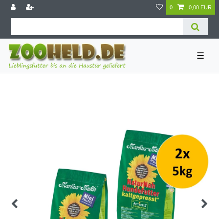
0
0,00 EUR
☰