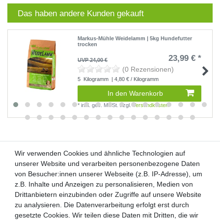
Das haben andere Kunden gekauft
Markus-Mühle Weidelamm | 5kg Hundefutter
trocken
23,99 € *
UVP 24,00 €
(0 Rezensionen)
5
Kilogramm
| 4,80 € / Kilogramm
In den Warenkorb
*
inkl. ges. MwSt.
zzgl.
Versandkosten
Wir verwenden Cookies und ähnliche Technologien auf
Wir verwenden Cookies und ähnliche Technologien auf
unserer Website und verarbeiten personenbezogene Daten
unserer Website und verarbeiten personenbezogene Daten
von Besucher:innen unserer Webseite (z.B. IP-Adresse), um
von Besucher:innen unserer Webseite (z.B. IP-Adresse), um
Kunden-Anfragen: info@zooheld.de
z.B. Inhalte und Anzeigen zu personalisieren, Medien von
z.B. Inhalte und Anzeigen zu personalisieren, Medien von
Drittanbietern einzubinden oder Zugriffe auf unsere Website
Drittanbietern einzubinden oder Zugriffe auf unsere Website
Über uns
zu analysieren. Die Datenverarbeitung erfolgt erst durch
zu analysieren. Die Datenverarbeitung erfolgt erst durch
Zahlung und Versand
gesetzte Cookies. Wir teilen diese Daten mit Dritten, die wir
gesetzte Cookies. Wir teilen diese Daten mit Dritten, die wir