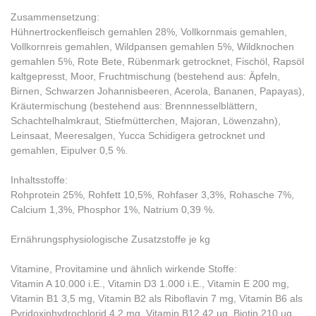
Zusammensetzung:
Hühnertrockenfleisch gemahlen 28%, Vollkornmais gemahlen,
Vollkornreis gemahlen, Wildpansen gemahlen 5%, Wildknochen
gemahlen 5%, Rote Bete, Rübenmark getrocknet, Fischöl, Rapsöl
kaltgepresst, Moor, Fruchtmischung (bestehend aus: Äpfeln,
Birnen, Schwarzen Johannisbeeren, Acerola, Bananen, Papayas),
Kräutermischung (bestehend aus: Brennnesselblättern,
Schachtelhalmkraut, Stiefmütterchen, Majoran, Löwenzahn),
Leinsaat, Meeresalgen, Yucca Schidigera getrocknet und
gemahlen, Eipulver 0,5 %.
Inhaltsstoffe:
Rohprotein 25%, Rohfett 10,5%, Rohfaser 3,3%, Rohasche 7%,
Calcium 1,3%, Phosphor 1%, Natrium 0,39 %.
Ernährungsphysiologische Zusatzstoffe je kg
Vitamine, Provitamine und ähnlich wirkende Stoffe:
Vitamin A 10.000 i.E., Vitamin D3 1.000 i.E., Vitamin E 200 mg,
Vitamin B1 3,5 mg, Vitamin B2 als Riboflavin 7 mg, Vitamin B6 als
Pyridoxinhydrochlorid 4,2 mg, Vitamin B12 42 µg, Biotin 210 µg,