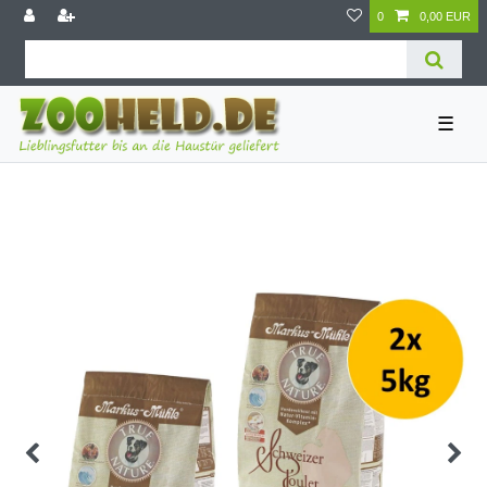
0
0,00 EUR
☰