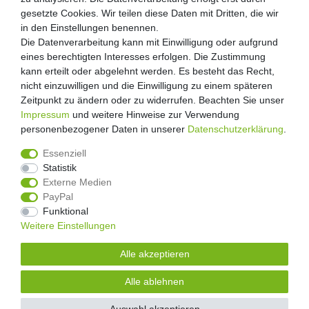
Zahlung und Versand
gesetzte Cookies. Wir teilen diese Daten mit Dritten, die wir
gesetzte Cookies. Wir teilen diese Daten mit Dritten, die wir
Retouren
in den Einstellungen benennen.
in den Einstellungen benennen.
Die Datenverarbeitung kann mit Einwilligung oder aufgrund
Die Datenverarbeitung kann mit Einwilligung oder aufgrund
Zooheld Blog
eines berechtigten Interesses erfolgen. Die Zustimmung
eines berechtigten Interesses erfolgen. Die Zustimmung
Widerrufsrecht
kann erteilt oder abgelehnt werden. Es besteht das Recht,
kann erteilt oder abgelehnt werden. Es besteht das Recht,
Vertrag widerrufen
nicht einzuwilligen und die Einwilligung zu einem späteren
nicht einzuwilligen und die Einwilligung zu einem späteren
Geschäftsbedingungen
Zeitpunkt zu ändern oder zu widerrufen. Beachten Sie unser
Zeitpunkt zu ändern oder zu widerrufen. Beachten Sie unser
Datenschutzerklärung
Impressum
Impressum
und weitere Hinweise zur Verwendung
und weitere Hinweise zur Verwendung
Kontakt
personenbezogener Daten in unserer
personenbezogener Daten in unserer
Daten­schutz­erklärung
Daten­schutz­erklärung
.
.
Impressum
Essenziell
Essenziell
Statistik
Statistik
Externe Medien
Externe Medien
PayPal
PayPal
4.8
/
5
Funktional
Funktional
2876
Rezensionen
Weitere Einstellungen
Weitere Einstellungen
Unsere Artikel sind gelistet auf:
Alle akzeptieren
Alle akzeptieren
© Copyright 2026 | Alle Rechte vorbehalten.
Alle ablehnen
Alle ablehnen
Alle Preise inklusive gesetzlicher Mehrwertsteuer und zuzüglich
Versandkosten.
| * Pflichtfeld