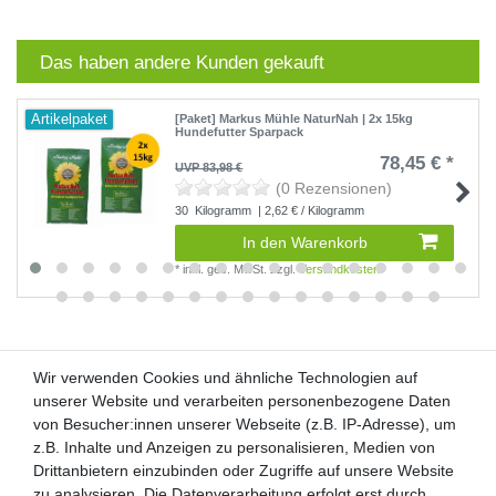
Das haben andere Kunden gekauft
Artikelpaket
[Paket] Markus Mühle NaturNah | 2x 15kg
Hundefutter Sparpack
78,45 € *
UVP 83,98 €
(0 Rezensionen)
30
Kilogramm
| 2,62 € / Kilogramm
In den Warenkorb
*
inkl. ges. MwSt.
zzgl.
Versandkosten
Wir verwenden Cookies und ähnliche Technologien auf
Wir verwenden Cookies und ähnliche Technologien auf
unserer Website und verarbeiten personenbezogene Daten
unserer Website und verarbeiten personenbezogene Daten
von Besucher:innen unserer Webseite (z.B. IP-Adresse), um
von Besucher:innen unserer Webseite (z.B. IP-Adresse), um
Kunden-Anfragen: info@zooheld.de
z.B. Inhalte und Anzeigen zu personalisieren, Medien von
z.B. Inhalte und Anzeigen zu personalisieren, Medien von
Drittanbietern einzubinden oder Zugriffe auf unsere Website
Drittanbietern einzubinden oder Zugriffe auf unsere Website
Über uns
zu analysieren. Die Datenverarbeitung erfolgt erst durch
zu analysieren. Die Datenverarbeitung erfolgt erst durch