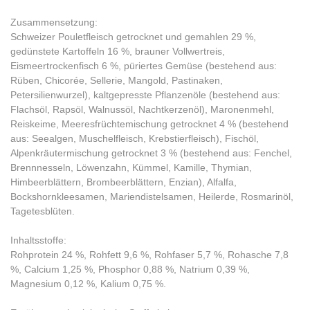
Zusammensetzung:
Schweizer Pouletfleisch getrocknet und gemahlen 29 %,
gedünstete Kartoffeln 16 %, brauner Vollwertreis,
Eismeertrockenfisch 6 %, püriertes Gemüse (bestehend aus:
Rüben, Chicorée, Sellerie, Mangold, Pastinaken,
Petersilienwurzel), kaltgepresste Pflanzenöle (bestehend aus:
Flachsöl, Rapsöl, Walnussöl, Nachtkerzenöl), Maronenmehl,
Reiskeime, Meeresfrüchtemischung getrocknet 4 % (bestehend
aus: Seealgen, Muschelfleisch, Krebstierfleisch), Fischöl,
Alpenkräutermischung getrocknet 3 % (bestehend aus: Fenchel,
Brennnesseln, Löwenzahn, Kümmel, Kamille, Thymian,
Himbeerblättern, Brombeerblättern, Enzian), Alfalfa,
Bockshornkleesamen, Mariendistelsamen, Heilerde, Rosmarinöl,
Tagetesblüten.
Inhaltsstoffe:
Rohprotein 24 %, Rohfett 9,6 %, Rohfaser 5,7 %, Rohasche 7,8
%, Calcium 1,25 %, Phosphor 0,88 %, Natrium 0,39 %,
Magnesium 0,12 %, Kalium 0,75 %.