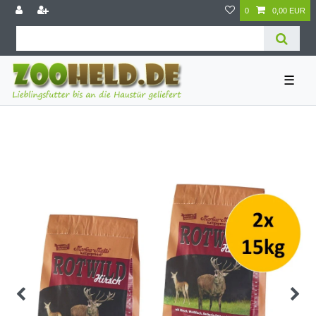
0
0,00 EUR
☰