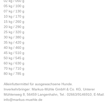
02 kg / 050 g
05 kg / 100 g
07 kg / 130 g
10 kg / 170 g
15 kg / 260 g
20 kg / 290 g
25 kg / 320 g
30 kg / 380 g
35 kg / 420 g
40 kg / 460 g
45 kg / 510 g
50 kg / 545 g
60 kg / 630 g
70 kg / 710 g
80 kg / 785 g
Alleinfuttermittel für ausgewachsene Hunde.
Inverkehrbringer: Markus-Mühle GmbH & Co. KG, Unterer
Mühlenweg 8, 56459 Langenhahn, Tel.: 02663/9146910, E-Mail:
info@markus-muehle.de