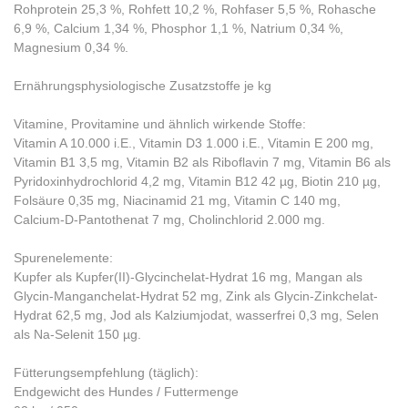
Rohprotein 25,3 %, Rohfett 10,2 %, Rohfaser 5,5 %, Rohasche
6,9 %, Calcium 1,34 %, Phosphor 1,1 %, Natrium 0,34 %,
Magnesium 0,34 %.
Ernährungsphysiologische Zusatzstoffe je kg
Vitamine, Provitamine und ähnlich wirkende Stoffe:
Vitamin A 10.000 i.E., Vitamin D3 1.000 i.E., Vitamin E 200 mg,
Vitamin B1 3,5 mg, Vitamin B2 als Riboflavin 7 mg, Vitamin B6 als
Pyridoxinhydrochlorid 4,2 mg, Vitamin B12 42 µg, Biotin 210 µg,
Folsäure 0,35 mg, Niacinamid 21 mg, Vitamin C 140 mg,
Calcium-D-Pantothenat 7 mg, Cholinchlorid 2.000 mg.
Spurenelemente:
Kupfer als Kupfer(II)-Glycinchelat-Hydrat 16 mg, Mangan als
Glycin-Manganchelat-Hydrat 52 mg, Zink als Glycin-Zinkchelat-
Hydrat 62,5 mg, Jod als Kalziumjodat, wasserfrei 0,3 mg, Selen
als Na-Selenit 150 µg.
Fütterungsempfehlung (täglich):
Endgewicht des Hundes / Futtermenge