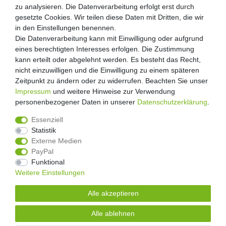
Über uns
zu analysieren. Die Datenverarbeitung erfolgt erst durch
zu analysieren. Die Datenverarbeitung erfolgt erst durch
Zahlung und Versand
gesetzte Cookies. Wir teilen diese Daten mit Dritten, die wir
gesetzte Cookies. Wir teilen diese Daten mit Dritten, die wir
Retouren
in den Einstellungen benennen.
in den Einstellungen benennen.
Die Datenverarbeitung kann mit Einwilligung oder aufgrund
Die Datenverarbeitung kann mit Einwilligung oder aufgrund
Zooheld Blog
eines berechtigten Interesses erfolgen. Die Zustimmung
eines berechtigten Interesses erfolgen. Die Zustimmung
Widerrufsrecht
kann erteilt oder abgelehnt werden. Es besteht das Recht,
kann erteilt oder abgelehnt werden. Es besteht das Recht,
Vertrag widerrufen
nicht einzuwilligen und die Einwilligung zu einem späteren
nicht einzuwilligen und die Einwilligung zu einem späteren
Geschäftsbedingungen
Zeitpunkt zu ändern oder zu widerrufen. Beachten Sie unser
Zeitpunkt zu ändern oder zu widerrufen. Beachten Sie unser
Datenschutzerklärung
Impressum
Impressum
und weitere Hinweise zur Verwendung
und weitere Hinweise zur Verwendung
Kontakt
personenbezogener Daten in unserer
personenbezogener Daten in unserer
Daten­schutz­erklärung
Daten­schutz­erklärung
.
.
Impressum
Essenziell
Essenziell
Statistik
Statistik
Externe Medien
Externe Medien
PayPal
PayPal
4.8
/
5
Funktional
Funktional
2876
Rezensionen
Weitere Einstellungen
Weitere Einstellungen
Unsere Artikel sind gelistet auf:
Alle akzeptieren
Alle akzeptieren
© Copyright 2026 | Alle Rechte vorbehalten.
Alle ablehnen
Alle ablehnen
Alle Preise inklusive gesetzlicher Mehrwertsteuer und zuzüglich
Versandkosten.
| * Pflichtfeld