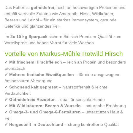
Das Futter ist
getreidefrei
, reich an hochwertigen Proteinen und
enthält wertvolle Zutaten wie Amaranth, Hirse, Wildkräuter,
Beeren und Leinöl – für ein starkes Immunsystem, gesunde
Gelenke und glänzendes Fell.
Im
2x 15 kg Sparpack
sichern Sie sich Premium-Qualität zum
Vorteilspreis und haben Vorrat für viele Wochen.
Vorteile von Markus-Mühle Rotwild Hirsch
✔
Mit frischem Hirschfleisch
– reich an Protein und besonders
aromatisch
✔
Mehrere tierische Eiweißquellen
– für eine ausgewogene
Aminosäuren-Versorgung
✔
Schonend kalt gepresst
– Nährstofferhalt & leichte
Verdaulichkeit
✔
Getreidefreie Rezeptur
– ideal für sensible Hunde
✔
Mit Wildkräutern, Beeren & Wurzeln
– naturnahe Ernährung
✔
Omega-3- und Omega-6-Fettsäuren
– unterstützen Haut &
Fell
✔
Hergestellt in Deutschland
– streng kontrollierte Qualität