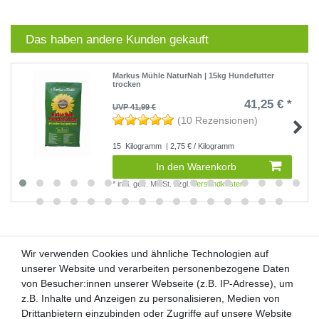
Das haben andere Kunden gekauft
Markus Mühle NaturNah | 15kg Hundefutter
trocken
41,25 € *
UVP 41,99 €
(10 Rezensionen)
15
Kilogramm
| 2,75 € / Kilogramm
In den Warenkorb
*
inkl. ges. MwSt.
zzgl.
Versandkosten
Wir verwenden Cookies und ähnliche Technologien auf
Wir verwenden Cookies und ähnliche Technologien auf
unserer Website und verarbeiten personenbezogene Daten
unserer Website und verarbeiten personenbezogene Daten
von Besucher:innen unserer Webseite (z.B. IP-Adresse), um
von Besucher:innen unserer Webseite (z.B. IP-Adresse), um
Kunden-Anfragen: info@zooheld.de
z.B. Inhalte und Anzeigen zu personalisieren, Medien von
z.B. Inhalte und Anzeigen zu personalisieren, Medien von
Drittanbietern einzubinden oder Zugriffe auf unsere Website
Drittanbietern einzubinden oder Zugriffe auf unsere Website