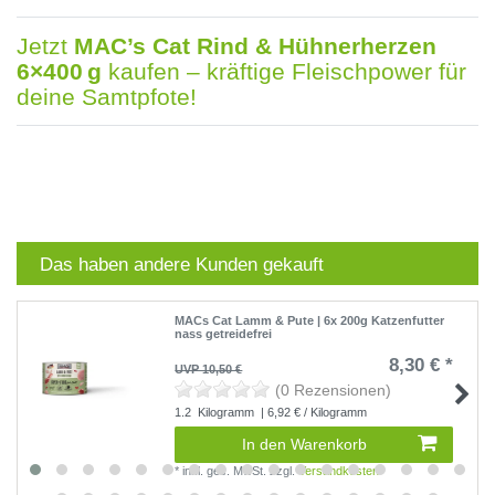
Jetzt
MAC’s Cat Rind & Hühnerherzen
6×400 g
kaufen – kräftige Fleischpower für
deine Samtpfote!
Das haben andere Kunden gekauft
MACs Cat Lamm & Pute | 6x 200g Katzenfutter
nass getreidefrei
8,30 € *
UVP 10,50 €
(0 Rezensionen)
1.2
Kilogramm
| 6,92 € / Kilogramm
In den Warenkorb
*
inkl. ges. MwSt.
zzgl.
Versandkosten