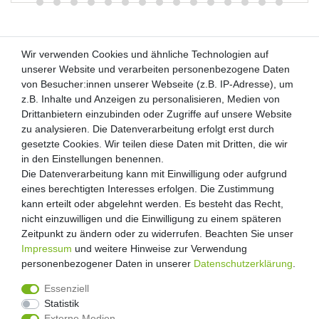
Wir verwenden Cookies und ähnliche Technologien auf
Wir verwenden Cookies und ähnliche Technologien auf
unserer Website und verarbeiten personenbezogene Daten
unserer Website und verarbeiten personenbezogene Daten
von Besucher:innen unserer Webseite (z.B. IP-Adresse), um
von Besucher:innen unserer Webseite (z.B. IP-Adresse), um
Kunden-Anfragen: info@zooheld.de
z.B. Inhalte und Anzeigen zu personalisieren, Medien von
z.B. Inhalte und Anzeigen zu personalisieren, Medien von
Drittanbietern einzubinden oder Zugriffe auf unsere Website
Drittanbietern einzubinden oder Zugriffe auf unsere Website
Über uns
zu analysieren. Die Datenverarbeitung erfolgt erst durch
zu analysieren. Die Datenverarbeitung erfolgt erst durch
Zahlung und Versand
gesetzte Cookies. Wir teilen diese Daten mit Dritten, die wir
gesetzte Cookies. Wir teilen diese Daten mit Dritten, die wir
Retouren
in den Einstellungen benennen.
in den Einstellungen benennen.
Die Datenverarbeitung kann mit Einwilligung oder aufgrund
Die Datenverarbeitung kann mit Einwilligung oder aufgrund
Zooheld Blog
eines berechtigten Interesses erfolgen. Die Zustimmung
eines berechtigten Interesses erfolgen. Die Zustimmung
Widerrufsrecht
kann erteilt oder abgelehnt werden. Es besteht das Recht,
kann erteilt oder abgelehnt werden. Es besteht das Recht,
Vertrag widerrufen
nicht einzuwilligen und die Einwilligung zu einem späteren
nicht einzuwilligen und die Einwilligung zu einem späteren
Geschäftsbedingungen
Zeitpunkt zu ändern oder zu widerrufen. Beachten Sie unser
Zeitpunkt zu ändern oder zu widerrufen. Beachten Sie unser
Datenschutzerklärung
Impressum
Impressum
und weitere Hinweise zur Verwendung
und weitere Hinweise zur Verwendung
Kontakt
personenbezogener Daten in unserer
personenbezogener Daten in unserer
Daten­schutz­erklärung
Daten­schutz­erklärung
.
.
Impressum
Essenziell
Essenziell
Statistik
Statistik
Externe Medien
Externe Medien