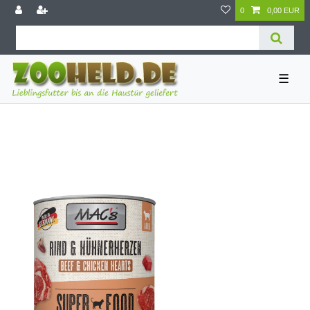
0
0,00 EUR
☰