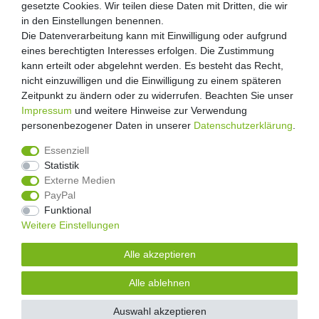
Zahlung und Versand
gesetzte Cookies. Wir teilen diese Daten mit Dritten, die wir
gesetzte Cookies. Wir teilen diese Daten mit Dritten, die wir
Retouren
in den Einstellungen benennen.
in den Einstellungen benennen.
Die Datenverarbeitung kann mit Einwilligung oder aufgrund
Die Datenverarbeitung kann mit Einwilligung oder aufgrund
Zooheld Blog
eines berechtigten Interesses erfolgen. Die Zustimmung
eines berechtigten Interesses erfolgen. Die Zustimmung
Widerrufsrecht
kann erteilt oder abgelehnt werden. Es besteht das Recht,
kann erteilt oder abgelehnt werden. Es besteht das Recht,
Vertrag widerrufen
nicht einzuwilligen und die Einwilligung zu einem späteren
nicht einzuwilligen und die Einwilligung zu einem späteren
Geschäftsbedingungen
Zeitpunkt zu ändern oder zu widerrufen. Beachten Sie unser
Zeitpunkt zu ändern oder zu widerrufen. Beachten Sie unser
Datenschutzerklärung
Impressum
Impressum
und weitere Hinweise zur Verwendung
und weitere Hinweise zur Verwendung
Kontakt
personenbezogener Daten in unserer
personenbezogener Daten in unserer
Daten­schutz­erklärung
Daten­schutz­erklärung
.
.
Impressum
Essenziell
Essenziell
Statistik
Statistik
Externe Medien
Externe Medien
PayPal
PayPal
4.8
/
5
Funktional
Funktional
2876
Rezensionen
Weitere Einstellungen
Weitere Einstellungen
Unsere Artikel sind gelistet auf:
Alle akzeptieren
Alle akzeptieren
© Copyright 2026 | Alle Rechte vorbehalten.
Alle ablehnen
Alle ablehnen
Alle Preise inklusive gesetzlicher Mehrwertsteuer und zuzüglich
Versandkosten.
| * Pflichtfeld
Auswahl akzeptieren
Auswahl akzeptieren