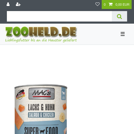
0
0,00 EUR
☰