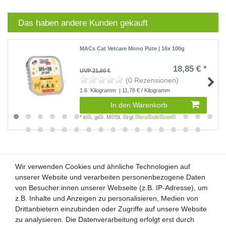
Das haben andere Kunden gekauft
MACs Cat Vetcare Mono Pute | 16x 100g
18,85 € *
UVP 21,60 €
(0 Rezensionen)
1.6
Kilogramm
| 11,78 € / Kilogramm
In den Warenkorb
*
inkl. ges. MwSt.
zzgl.
Versandkosten
Wir verwenden Cookies und ähnliche Technologien auf
Wir verwenden Cookies und ähnliche Technologien auf
unserer Website und verarbeiten personenbezogene Daten
unserer Website und verarbeiten personenbezogene Daten
von Besucher:innen unserer Webseite (z.B. IP-Adresse), um
von Besucher:innen unserer Webseite (z.B. IP-Adresse), um
Kunden-Anfragen: info@zooheld.de
z.B. Inhalte und Anzeigen zu personalisieren, Medien von
z.B. Inhalte und Anzeigen zu personalisieren, Medien von
Drittanbietern einzubinden oder Zugriffe auf unsere Website
Drittanbietern einzubinden oder Zugriffe auf unsere Website
Über uns
zu analysieren. Die Datenverarbeitung erfolgt erst durch
zu analysieren. Die Datenverarbeitung erfolgt erst durch