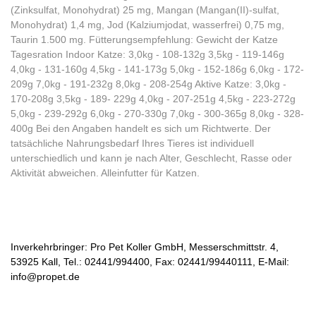
(Zinksulfat, Monohydrat) 25 mg, Mangan (Mangan(II)-sulfat,
Monohydrat) 1,4 mg, Jod (Kalziumjodat, wasserfrei) 0,75 mg,
Taurin 1.500 mg. Fütterungsempfehlung: Gewicht der Katze
Tagesration Indoor Katze: 3,0kg - 108-132g 3,5kg - 119-146g
4,0kg - 131-160g 4,5kg - 141-173g 5,0kg - 152-186g 6,0kg - 172-
209g 7,0kg - 191-232g 8,0kg - 208-254g Aktive Katze: 3,0kg -
170-208g 3,5kg - 189- 229g 4,0kg - 207-251g 4,5kg - 223-272g
5,0kg - 239-292g 6,0kg - 270-330g 7,0kg - 300-365g 8,0kg - 328-
400g Bei den Angaben handelt es sich um Richtwerte. Der
tatsächliche Nahrungsbedarf Ihres Tieres ist individuell
unterschiedlich und kann je nach Alter, Geschlecht, Rasse oder
Aktivität abweichen. Alleinfutter für Katzen.
Inverkehrbringer: Pro Pet Koller GmbH, Messerschmittstr. 4,
53925 Kall, Tel.: 02441/994400, Fax: 02441/99440111, E-Mail:
info@propet.de