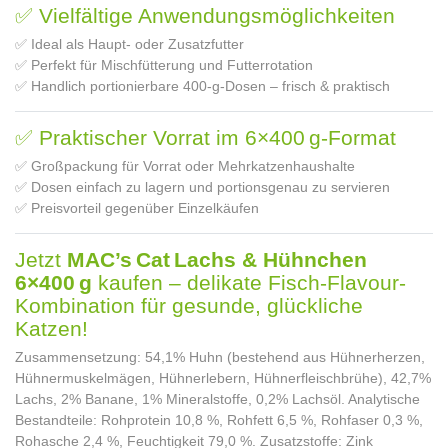
✅ Vielfältige Anwendungsmöglichkeiten
✅ Ideal als Haupt- oder Zusatzfutter
✅ Perfekt für Mischfütterung und Futterrotation
✅ Handlich portionierbare 400‑g‑Dosen – frisch & praktisch
✅ Praktischer Vorrat im 6×400 g-Format
✅ Großpackung für Vorrat oder Mehrkatzenhaushalte
✅ Dosen einfach zu lagern und portionsgenau zu servieren
✅ Preisvorteil gegenüber Einzelkäufen
Jetzt
MAC’s Cat Lachs & Hühnchen
6×400 g
kaufen – delikate Fisch-Flavour-
Kombination für gesunde, glückliche
Katzen!
Zusammensetzung: 54,1% Huhn (bestehend aus Hühnerherzen,
Hühnermuskelmägen, Hühnerlebern, Hühnerfleischbrühe), 42,7%
Lachs, 2% Banane, 1% Mineralstoffe, 0,2% Lachsöl. Analytische
Bestandteile: Rohprotein 10,8 %, Rohfett 6,5 %, Rohfaser 0,3 %,
Rohasche 2,4 %, Feuchtigkeit 79,0 %. Zusatzstoffe: Zink