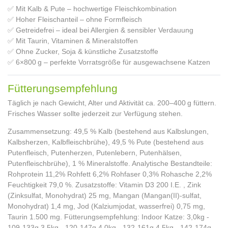
✅ Mit Kalb & Pute – hochwertige Fleischkombination
✅ Hoher Fleischanteil – ohne Formfleisch
✅ Getreidefrei – ideal bei Allergien & sensibler Verdauung
✅ Mit Taurin, Vitaminen & Mineralstoffen
✅ Ohne Zucker, Soja & künstliche Zusatzstoffe
✅ 6×800 g – perfekte Vorratsgröße für ausgewachsene Katzen
Fütterungsempfehlung
Täglich je nach Gewicht, Alter und Aktivität ca. 200–400 g füttern.
Frisches Wasser sollte jederzeit zur Verfügung stehen.
Zusammensetzung: 49,5 % Kalb (bestehend aus Kalbslungen,
Kalbsherzen, Kalbfleischbrühe), 49,5 % Pute (bestehend aus
Putenfleisch, Putenherzen, Putenlebern, Putenhälsen,
Putenfleischbrühe), 1 % Mineralstoffe. Analytische Bestandteile:
Rohprotein 11,2% Rohfett 6,2% Rohfaser 0,3% Rohasche 2,2%
Feuchtigkeit 79,0 %. Zusatzstoffe: Vitamin D3 200 I.E. , Zink
(Zinksulfat, Monohydrat) 25 mg, Mangan (Mangan(II)-sulfat,
Monohydrat) 1,4 mg, Jod (Kalziumjodat, wasserfrei) 0,75 mg,
Taurin 1.500 mg. Fütterungsempfehlung: Indoor Katze: 3,0kg -
109-133g 3,5kg - 120-147g 4,0kg - 132-161g 4,5kg - 142-174g