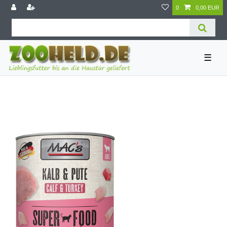
0
0,00 EUR
☰