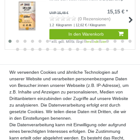
15,15 € *
UVP 15,48 €
(0 Rezensionen)
1.2
Kilogramm
| 12,62 € / Kilogramm
In den Warenkorb
*
inkl. ges. MwSt.
zzgl.
Versandkosten
Wir verwenden Cookies und ähnliche Technologien auf
Wir verwenden Cookies und ähnliche Technologien auf
unserer Website und verarbeiten personenbezogene Daten
unserer Website und verarbeiten personenbezogene Daten
von Besucher:innen unserer Webseite (z.B. IP-Adresse), um
von Besucher:innen unserer Webseite (z.B. IP-Adresse), um
Kunden-Anfragen: info@zooheld.de
z.B. Inhalte und Anzeigen zu personalisieren, Medien von
z.B. Inhalte und Anzeigen zu personalisieren, Medien von
Drittanbietern einzubinden oder Zugriffe auf unsere Website
Drittanbietern einzubinden oder Zugriffe auf unsere Website
Über uns
zu analysieren. Die Datenverarbeitung erfolgt erst durch
zu analysieren. Die Datenverarbeitung erfolgt erst durch
Zahlung und Versand
gesetzte Cookies. Wir teilen diese Daten mit Dritten, die wir
gesetzte Cookies. Wir teilen diese Daten mit Dritten, die wir
Retouren
in den Einstellungen benennen.
in den Einstellungen benennen.
Die Datenverarbeitung kann mit Einwilligung oder aufgrund
Die Datenverarbeitung kann mit Einwilligung oder aufgrund
Zooheld Blog
eines berechtigten Interesses erfolgen. Die Zustimmung
eines berechtigten Interesses erfolgen. Die Zustimmung
Widerrufsrecht
kann erteilt oder abgelehnt werden. Es besteht das Recht,
kann erteilt oder abgelehnt werden. Es besteht das Recht,