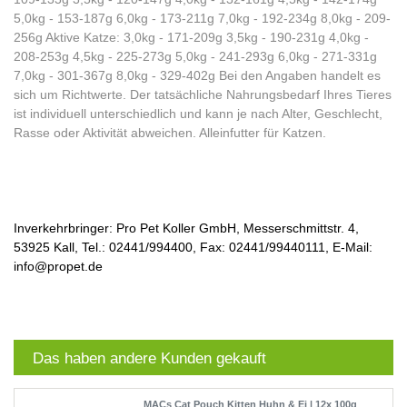
5,0kg - 153-187g 6,0kg - 173-211g 7,0kg - 192-234g 8,0kg - 209-
256g Aktive Katze: 3,0kg - 171-209g 3,5kg - 190-231g 4,0kg -
208-253g 4,5kg - 225-273g 5,0kg - 241-293g 6,0kg - 271-331g
7,0kg - 301-367g 8,0kg - 329-402g Bei den Angaben handelt es
sich um Richtwerte. Der tatsächliche Nahrungsbedarf Ihres Tieres
ist individuell unterschiedlich und kann je nach Alter, Geschlecht,
Rasse oder Aktivität abweichen. Alleinfutter für Katzen.
Inverkehrbringer: Pro Pet Koller GmbH, Messerschmittstr. 4,
53925 Kall, Tel.: 02441/994400, Fax: 02441/99440111, E-Mail:
info@propet.de
Das haben andere Kunden gekauft
MACs Cat Pouch Kitten Huhn & Ei | 12x 100g