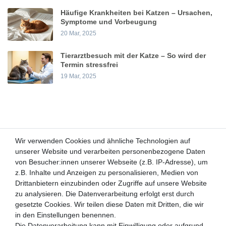
Häufige Krankheiten bei Katzen – Ursachen,
Symptome und Vorbeugung
20 Mar, 2025
Tierarztbesuch mit der Katze – So wird der
Termin stressfrei
19 Mar, 2025
Wir verwenden Cookies und ähnliche Technologien auf
Wir verwenden Cookies und ähnliche Technologien auf
unserer Website und verarbeiten personenbezogene Daten
unserer Website und verarbeiten personenbezogene Daten
von Besucher:innen unserer Webseite (z.B. IP-Adresse), um
von Besucher:innen unserer Webseite (z.B. IP-Adresse), um
Kunden-Anfragen: info@zooheld.de
z.B. Inhalte und Anzeigen zu personalisieren, Medien von
z.B. Inhalte und Anzeigen zu personalisieren, Medien von
Drittanbietern einzubinden oder Zugriffe auf unsere Website
Drittanbietern einzubinden oder Zugriffe auf unsere Website
Über uns
zu analysieren. Die Datenverarbeitung erfolgt erst durch
zu analysieren. Die Datenverarbeitung erfolgt erst durch
Zahlung und Versand
gesetzte Cookies. Wir teilen diese Daten mit Dritten, die wir
gesetzte Cookies. Wir teilen diese Daten mit Dritten, die wir
Retouren
in den Einstellungen benennen.
in den Einstellungen benennen.
Die Datenverarbeitung kann mit Einwilligung oder aufgrund
Die Datenverarbeitung kann mit Einwilligung oder aufgrund