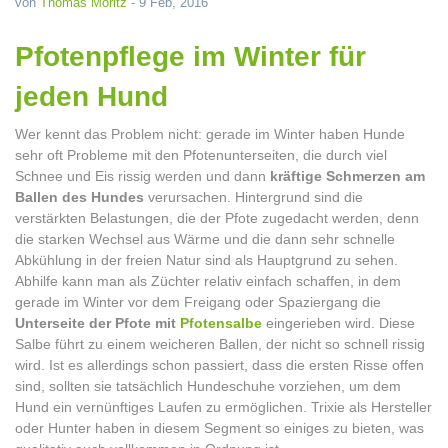
von
Thomas Moritz
-
9 Feb, 2016
Pfotenpflege im Winter für
jeden Hund
Wer kennt das Problem nicht: gerade im Winter haben Hunde
sehr oft Probleme mit den Pfotenunterseiten, die durch viel
Schnee und Eis rissig werden und dann
kräftige Schmerzen am
Ballen des Hundes
verursachen. Hintergrund sind die
verstärkten Belastungen, die der Pfote zugedacht werden, denn
die starken Wechsel aus Wärme und die dann sehr schnelle
Abkühlung in der freien Natur sind als Hauptgrund zu sehen.
Abhilfe kann man als Züchter relativ einfach schaffen, in dem
gerade im Winter vor dem Freigang oder Spaziergang die
Unterseite der Pfote mit
Pfotensalbe
eingerieben wird. Diese
Salbe führt zu einem weicheren Ballen, der nicht so schnell rissig
wird. Ist es allerdings schon passiert, dass die ersten Risse offen
sind, sollten sie tatsächlich Hundeschuhe vorziehen, um dem
Hund ein vernünftiges Laufen zu ermöglichen. Trixie als Hersteller
oder Hunter haben in diesem Segment so einiges zu bieten, was