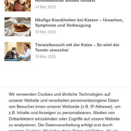
Hundebesitzer wissen solltest
24 Mar, 2025
Häufige Krankheiten bei Katzen – Ursachen,
Symptome und Vorbeugung
20 Mar, 2025
Tierarztbesuch mit der Katze – So wird der
Termin stressfrei
19 Mar, 2025
Wir verwenden Cookies und ähnliche Technologien auf
Wir verwenden Cookies und ähnliche Technologien auf
unserer Website und verarbeiten personenbezogene Daten
unserer Website und verarbeiten personenbezogene Daten
von Besucher:innen unserer Webseite (z.B. IP-Adresse), um
von Besucher:innen unserer Webseite (z.B. IP-Adresse), um
Kunden-Anfragen: info@zooheld.de
z.B. Inhalte und Anzeigen zu personalisieren, Medien von
z.B. Inhalte und Anzeigen zu personalisieren, Medien von
Drittanbietern einzubinden oder Zugriffe auf unsere Website
Drittanbietern einzubinden oder Zugriffe auf unsere Website
Über uns
zu analysieren. Die Datenverarbeitung erfolgt erst durch
zu analysieren. Die Datenverarbeitung erfolgt erst durch
Zahlung und Versand