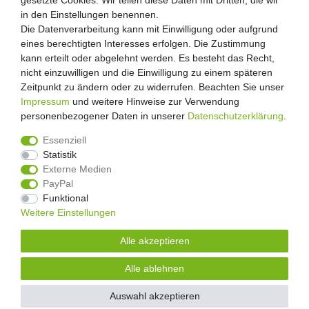
gesetzte Cookies. Wir teilen diese Daten mit Dritten, die wir
gesetzte Cookies. Wir teilen diese Daten mit Dritten, die wir
Retouren
in den Einstellungen benennen.
in den Einstellungen benennen.
Die Datenverarbeitung kann mit Einwilligung oder aufgrund
Die Datenverarbeitung kann mit Einwilligung oder aufgrund
Zooheld Blog
eines berechtigten Interesses erfolgen. Die Zustimmung
eines berechtigten Interesses erfolgen. Die Zustimmung
Widerrufsrecht
kann erteilt oder abgelehnt werden. Es besteht das Recht,
kann erteilt oder abgelehnt werden. Es besteht das Recht,
Vertrag widerrufen
nicht einzuwilligen und die Einwilligung zu einem späteren
nicht einzuwilligen und die Einwilligung zu einem späteren
Geschäftsbedingungen
Zeitpunkt zu ändern oder zu widerrufen. Beachten Sie unser
Zeitpunkt zu ändern oder zu widerrufen. Beachten Sie unser
Datenschutzerklärung
Impressum
Impressum
und weitere Hinweise zur Verwendung
und weitere Hinweise zur Verwendung
Kontakt
personenbezogener Daten in unserer
personenbezogener Daten in unserer
Daten­schutz­erklärung
Daten­schutz­erklärung
.
.
Impressum
Essenziell
Essenziell
Statistik
Statistik
Externe Medien
Externe Medien
PayPal
PayPal
4.8
/
5
Funktional
Funktional
2876
Rezensionen
Weitere Einstellungen
Weitere Einstellungen
Unsere Artikel sind gelistet auf:
Alle akzeptieren
Alle akzeptieren
© Copyright 2026 | Alle Rechte vorbehalten.
Alle ablehnen
Alle ablehnen
Alle Preise inklusive gesetzlicher Mehrwertsteuer und zuzüglich
Versandkosten.
| * Pflichtfeld
Auswahl akzeptieren
Auswahl akzeptieren