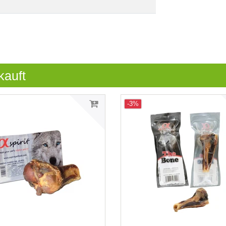
kauft
-3%