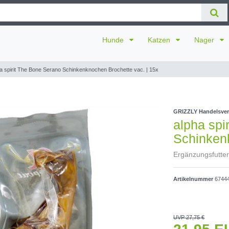
Hunde
Katzen
Nager
a spirit The Bone Serano Schinkenknochen Brochette vac. | 15x
GRIZZLY Handelsve
alpha spi
Schinkenk
Ergänzungsfutte
Artikelnummer
6744
UVP 27,75 €