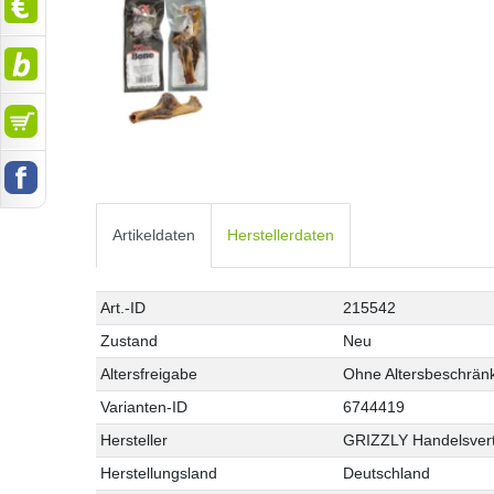
Artikeldaten
Herstellerdaten
Technisches
Wert
Art.-ID
215542
Merkmal
Zustand
Neu
Altersfreigabe
Ohne Altersbeschrän
Varianten-ID
6744419
Hersteller
GRIZZLY Handelsver
Herstellungsland
Deutschland