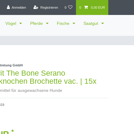
Anmelden
Registrieren
0
0
0,00 EUR
Vögel
Pferde
Fische
Saatgut
rtretung GmbH
rit The Bone Serano
nochen Brochette vac. | 15x
rmittel für ausgewachsene Hunde
419
*