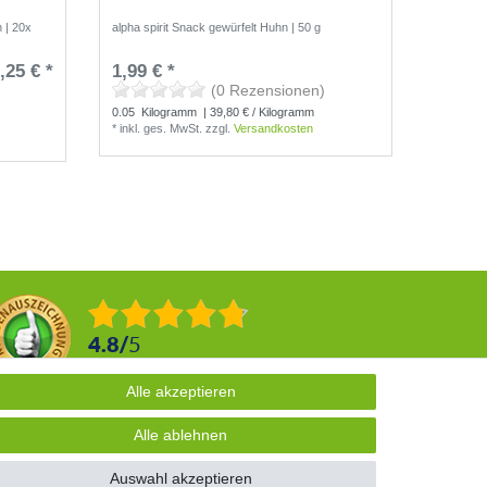
 | 20x
alpha spirit Snack gewürfelt Huhn | 50 g
alpha spi
Hundesn
,25 € *
1,99 € *
UVP 6,15
(0 Rezensionen)
0.05
Kilogramm
| 39,80 € / Kilogramm
*
inkl. g
*
inkl. ges. MwSt.
zzgl.
Versandkosten
4.8
/
5
2876
Rezensionen
Alle akzeptieren
Alle akzeptieren
Alle ablehnen
Alle ablehnen
Auswahl akzeptieren
Auswahl akzeptieren