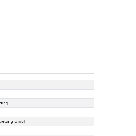
kung
tretung GmbH