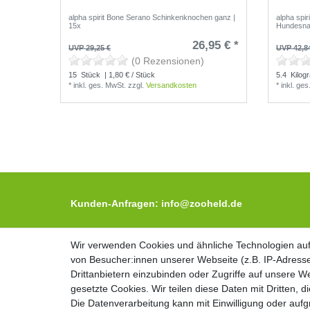
alpha spirit Bone Serano Schinkenknochen ganz |
alpha spi
15x
Hundesn
26,95 € *
UVP 29,25 €
UVP 42,8
(0 Rezensionen)
15
Stück
| 1,80 € / Stück
5.4
Kilog
*
inkl. ges. MwSt.
zzgl.
Versandkosten
*
inkl. ge
Kunden-Anfragen: info@zooheld.de
Über uns
Wir verwenden Cookies und ähnliche Technologien au
Wir verwenden Cookies und ähnliche Technologien au
Zahlung und Versand
von Besucher:innen unserer Webseite (z.B. IP-Adresse
von Besucher:innen unserer Webseite (z.B. IP-Adresse
Retouren
Drittanbietern einzubinden oder Zugriffe auf unsere We
Drittanbietern einzubinden oder Zugriffe auf unsere We
gesetzte Cookies. Wir teilen diese Daten mit Dritten, d
gesetzte Cookies. Wir teilen diese Daten mit Dritten, d
Zooheld Blog
Die Datenverarbeitung kann mit Einwilligung oder auf
Die Datenverarbeitung kann mit Einwilligung oder auf