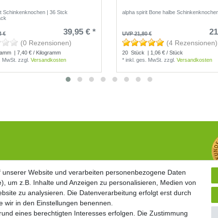
rit Schinkenknochen | 36 Stck
alpha spirit Bone halbe Schinkenknochen
ack
39,95 € *
21
4 €
UVP 21,80 €
(0 Rezensionen)
(4 Rezensionen)
ramm
| 7,40 € / Kilogramm
20
Stück
| 1,06 € / Stück
s. MwSt.
zzgl.
Versandkosten
*
inkl. ges. MwSt.
zzgl.
Versandkosten
Widerrufsrecht
f unserer Website und verarbeiten personenbezogene Daten
f unserer Website und verarbeiten personenbezogene Daten
Vertrag widerrufen
), um z.B. Inhalte und Anzeigen zu personalisieren, Medien von
), um z.B. Inhalte und Anzeigen zu personalisieren, Medien von
Geschäftsbedingungen
bsite zu analysieren. Die Datenverarbeitung erfolgt erst durch
bsite zu analysieren. Die Datenverarbeitung erfolgt erst durch
Datenschutzerklärung
ie wir in den Einstellungen benennen.
ie wir in den Einstellungen benennen.
Kontakt
grund eines berechtigten Interesses erfolgen. Die Zustimmung
grund eines berechtigten Interesses erfolgen. Die Zustimmung