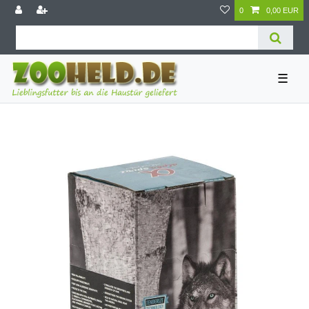
0
0,00 EUR
☰