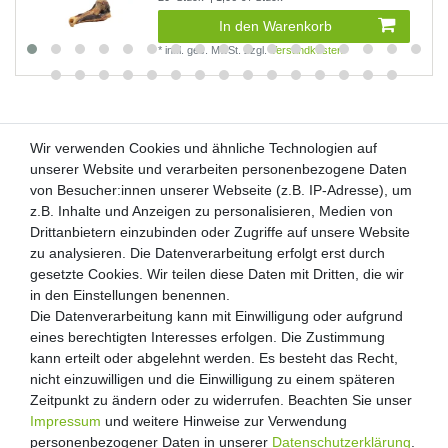
In den Warenkorb
*
inkl. ges. MwSt.
zzgl.
Versandkosten
Wir verwenden Cookies und ähnliche Technologien auf
Wir verwenden Cookies und ähnliche Technologien auf
unserer Website und verarbeiten personenbezogene Daten
unserer Website und verarbeiten personenbezogene Daten
von Besucher:innen unserer Webseite (z.B. IP-Adresse), um
von Besucher:innen unserer Webseite (z.B. IP-Adresse), um
Kunden-Anfragen: info@zooheld.de
z.B. Inhalte und Anzeigen zu personalisieren, Medien von
z.B. Inhalte und Anzeigen zu personalisieren, Medien von
Drittanbietern einzubinden oder Zugriffe auf unsere Website
Drittanbietern einzubinden oder Zugriffe auf unsere Website
Über uns
zu analysieren. Die Datenverarbeitung erfolgt erst durch
zu analysieren. Die Datenverarbeitung erfolgt erst durch
Zahlung und Versand
gesetzte Cookies. Wir teilen diese Daten mit Dritten, die wir
gesetzte Cookies. Wir teilen diese Daten mit Dritten, die wir
Retouren
in den Einstellungen benennen.
in den Einstellungen benennen.
Die Datenverarbeitung kann mit Einwilligung oder aufgrund
Die Datenverarbeitung kann mit Einwilligung oder aufgrund
Zooheld Blog
eines berechtigten Interesses erfolgen. Die Zustimmung
eines berechtigten Interesses erfolgen. Die Zustimmung
Widerrufsrecht
kann erteilt oder abgelehnt werden. Es besteht das Recht,
kann erteilt oder abgelehnt werden. Es besteht das Recht,
Vertrag widerrufen
nicht einzuwilligen und die Einwilligung zu einem späteren
nicht einzuwilligen und die Einwilligung zu einem späteren
Geschäftsbedingungen
Zeitpunkt zu ändern oder zu widerrufen. Beachten Sie unser
Zeitpunkt zu ändern oder zu widerrufen. Beachten Sie unser
Datenschutzerklärung
Impressum
Impressum
und weitere Hinweise zur Verwendung
und weitere Hinweise zur Verwendung
Kontakt
personenbezogener Daten in unserer
personenbezogener Daten in unserer
Daten­schutz­erklärung
Daten­schutz­erklärung
.
.