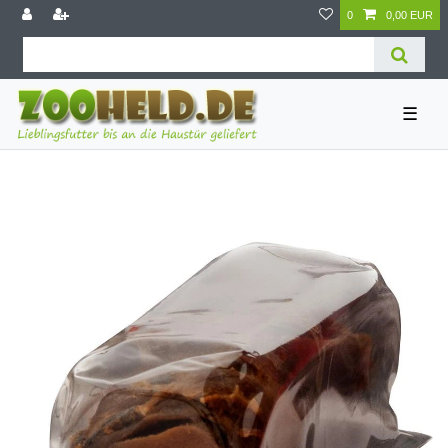
0
0,00 EUR
☰