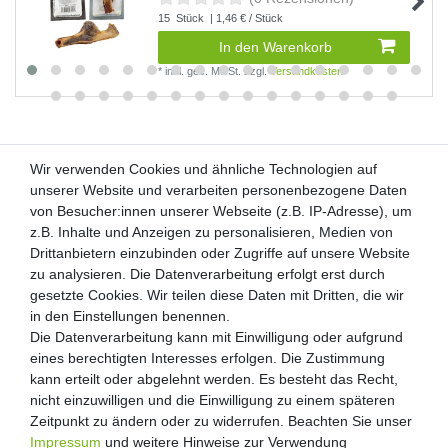
15
Stück
| 1,46 € / Stück
In den Warenkorb
*
inkl. ges. MwSt.
zzgl.
Versandkosten
Wir verwenden Cookies und ähnliche Technologien auf
Wir verwenden Cookies und ähnliche Technologien auf
unserer Website und verarbeiten personenbezogene Daten
unserer Website und verarbeiten personenbezogene Daten
von Besucher:innen unserer Webseite (z.B. IP-Adresse), um
von Besucher:innen unserer Webseite (z.B. IP-Adresse), um
Kunden-Anfragen: info@zooheld.de
z.B. Inhalte und Anzeigen zu personalisieren, Medien von
z.B. Inhalte und Anzeigen zu personalisieren, Medien von
Drittanbietern einzubinden oder Zugriffe auf unsere Website
Drittanbietern einzubinden oder Zugriffe auf unsere Website
Über uns
zu analysieren. Die Datenverarbeitung erfolgt erst durch
zu analysieren. Die Datenverarbeitung erfolgt erst durch
Zahlung und Versand
gesetzte Cookies. Wir teilen diese Daten mit Dritten, die wir
gesetzte Cookies. Wir teilen diese Daten mit Dritten, die wir
Retouren
in den Einstellungen benennen.
in den Einstellungen benennen.
Die Datenverarbeitung kann mit Einwilligung oder aufgrund
Die Datenverarbeitung kann mit Einwilligung oder aufgrund
Zooheld Blog
eines berechtigten Interesses erfolgen. Die Zustimmung
eines berechtigten Interesses erfolgen. Die Zustimmung
Widerrufsrecht
kann erteilt oder abgelehnt werden. Es besteht das Recht,
kann erteilt oder abgelehnt werden. Es besteht das Recht,
Vertrag widerrufen
nicht einzuwilligen und die Einwilligung zu einem späteren
nicht einzuwilligen und die Einwilligung zu einem späteren
Geschäftsbedingungen
Zeitpunkt zu ändern oder zu widerrufen. Beachten Sie unser
Zeitpunkt zu ändern oder zu widerrufen. Beachten Sie unser
Datenschutzerklärung
Impressum
Impressum
und weitere Hinweise zur Verwendung
und weitere Hinweise zur Verwendung