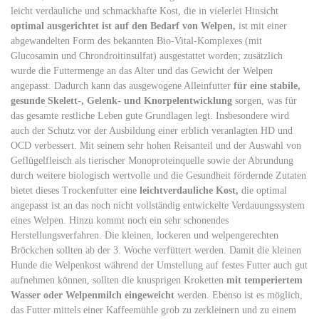
leicht verdauliche und schmackhafte Kost, die in vielerlei Hinsicht
optimal ausgerichtet ist auf den Bedarf von Welpen,
ist mit einer
abgewandelten Form des bekannten Bio-Vital-Komplexes (mit
Glucosamin und Chrondroitinsulfat) ausgestattet worden; zusätzlich
wurde die Futtermenge an das Alter und das Gewicht der Welpen
angepasst. Dadurch kann das ausgewogene Alleinfutter
für eine stabile,
gesunde Skelett-, Gelenk- und Knorpelentwicklung
sorgen, was für
das gesamte restliche Leben gute Grundlagen legt. Insbesondere wird
auch der Schutz vor der Ausbildung einer erblich veranlagten HD und
OCD verbessert. Mit seinem sehr hohen Reisanteil und der Auswahl von
Geflügelfleisch als tierischer Monoproteinquelle sowie der Abrundung
durch weitere biologisch wertvolle und die Gesundheit fördernde Zutaten
bietet dieses Trockenfutter eine
leichtverdauliche Kost,
die optimal
angepasst ist an das noch nicht vollständig entwickelte Verdauungssystem
eines Welpen. Hinzu kommt noch ein sehr schonendes
Herstellungsverfahren. Die kleinen, lockeren und welpengerechten
Bröckchen sollten ab der 3. Woche verfüttert werden. Damit die kleinen
Hunde die Welpenkost während der Umstellung auf festes Futter auch gut
aufnehmen können, sollten die knusprigen Kroketten
mit temperiertem
Wasser oder Welpenmilch eingeweicht
werden. Ebenso ist es möglich,
das Futter mittels einer Kaffeemühle grob zu zerkleinern und zu einem