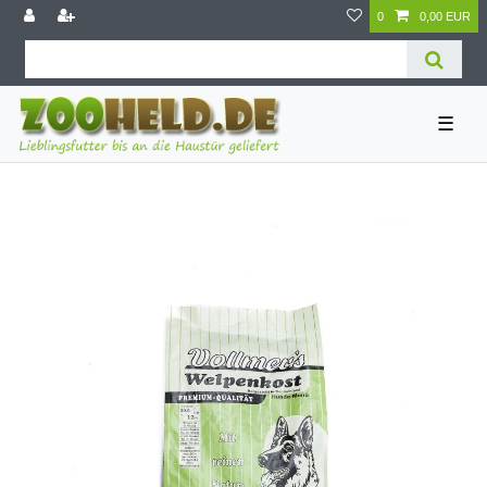
0
0,00 EUR
☰