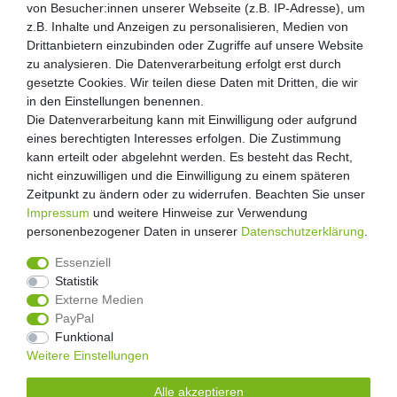
von Besucher:innen unserer Webseite (z.B. IP-Adresse), um
von Besucher:innen unserer Webseite (z.B. IP-Adresse), um
Kunden-Anfragen: info@zooheld.de
z.B. Inhalte und Anzeigen zu personalisieren, Medien von
z.B. Inhalte und Anzeigen zu personalisieren, Medien von
Drittanbietern einzubinden oder Zugriffe auf unsere Website
Drittanbietern einzubinden oder Zugriffe auf unsere Website
Über uns
zu analysieren. Die Datenverarbeitung erfolgt erst durch
zu analysieren. Die Datenverarbeitung erfolgt erst durch
Zahlung und Versand
gesetzte Cookies. Wir teilen diese Daten mit Dritten, die wir
gesetzte Cookies. Wir teilen diese Daten mit Dritten, die wir
Retouren
in den Einstellungen benennen.
in den Einstellungen benennen.
Die Datenverarbeitung kann mit Einwilligung oder aufgrund
Die Datenverarbeitung kann mit Einwilligung oder aufgrund
Zooheld Blog
eines berechtigten Interesses erfolgen. Die Zustimmung
eines berechtigten Interesses erfolgen. Die Zustimmung
Widerrufsrecht
kann erteilt oder abgelehnt werden. Es besteht das Recht,
kann erteilt oder abgelehnt werden. Es besteht das Recht,
Vertrag widerrufen
nicht einzuwilligen und die Einwilligung zu einem späteren
nicht einzuwilligen und die Einwilligung zu einem späteren
Geschäftsbedingungen
Zeitpunkt zu ändern oder zu widerrufen. Beachten Sie unser
Zeitpunkt zu ändern oder zu widerrufen. Beachten Sie unser
Datenschutzerklärung
Impressum
Impressum
und weitere Hinweise zur Verwendung
und weitere Hinweise zur Verwendung
Kontakt
personenbezogener Daten in unserer
personenbezogener Daten in unserer
Daten­schutz­erklärung
Daten­schutz­erklärung
.
.
Impressum
Essenziell
Essenziell
Statistik
Statistik
Externe Medien
Externe Medien
PayPal
PayPal
4.8
/
5
Funktional
Funktional
2876
Rezensionen
Weitere Einstellungen
Weitere Einstellungen
Unsere Artikel sind gelistet auf:
Alle akzeptieren
Alle akzeptieren