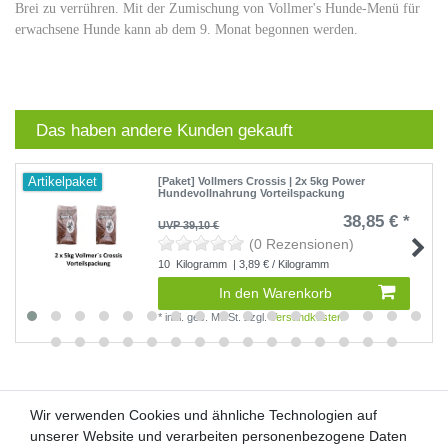
Brei zu verrühren. Mit der Zumischung von Vollmer's Hunde-Menü für
erwachsene Hunde kann ab dem 9. Monat begonnen werden.
Das haben andere Kunden gekauft
Artikelpaket
[Paket] Vollmers Crossis | 2x 5kg Power
Hundevollnahrung Vorteilspackung
38,85 € *
UVP 39,10 €
(0 Rezensionen)
10
Kilogramm
| 3,89 € / Kilogramm
In den Warenkorb
*
inkl. ges. MwSt.
zzgl.
Versandkosten
Wir verwenden Cookies und ähnliche Technologien auf
Wir verwenden Cookies und ähnliche Technologien auf
unserer Website und verarbeiten personenbezogene Daten
unserer Website und verarbeiten personenbezogene Daten