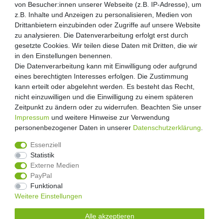
von Besucher:innen unserer Webseite (z.B. IP-Adresse), um
von Besucher:innen unserer Webseite (z.B. IP-Adresse), um
Kunden-Anfragen: info@zooheld.de
z.B. Inhalte und Anzeigen zu personalisieren, Medien von
z.B. Inhalte und Anzeigen zu personalisieren, Medien von
Drittanbietern einzubinden oder Zugriffe auf unsere Website
Drittanbietern einzubinden oder Zugriffe auf unsere Website
Über uns
zu analysieren. Die Datenverarbeitung erfolgt erst durch
zu analysieren. Die Datenverarbeitung erfolgt erst durch
Zahlung und Versand
gesetzte Cookies. Wir teilen diese Daten mit Dritten, die wir
gesetzte Cookies. Wir teilen diese Daten mit Dritten, die wir
Retouren
in den Einstellungen benennen.
in den Einstellungen benennen.
Die Datenverarbeitung kann mit Einwilligung oder aufgrund
Die Datenverarbeitung kann mit Einwilligung oder aufgrund
Zooheld Blog
eines berechtigten Interesses erfolgen. Die Zustimmung
eines berechtigten Interesses erfolgen. Die Zustimmung
Widerrufsrecht
kann erteilt oder abgelehnt werden. Es besteht das Recht,
kann erteilt oder abgelehnt werden. Es besteht das Recht,
Vertrag widerrufen
nicht einzuwilligen und die Einwilligung zu einem späteren
nicht einzuwilligen und die Einwilligung zu einem späteren
Geschäftsbedingungen
Zeitpunkt zu ändern oder zu widerrufen. Beachten Sie unser
Zeitpunkt zu ändern oder zu widerrufen. Beachten Sie unser
Datenschutzerklärung
Impressum
Impressum
und weitere Hinweise zur Verwendung
und weitere Hinweise zur Verwendung
Kontakt
personenbezogener Daten in unserer
personenbezogener Daten in unserer
Daten­schutz­erklärung
Daten­schutz­erklärung
.
.
Impressum
Essenziell
Essenziell
Statistik
Statistik
Externe Medien
Externe Medien
PayPal
PayPal
4.8
/
5
Funktional
Funktional
2873
Rezensionen
Weitere Einstellungen
Weitere Einstellungen
Unsere Artikel sind gelistet auf:
Alle akzeptieren
Alle akzeptieren