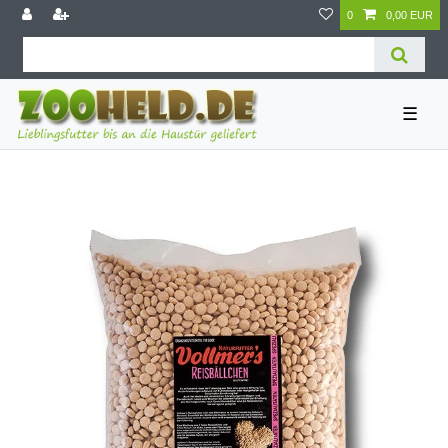
0
0,00 EUR
☰