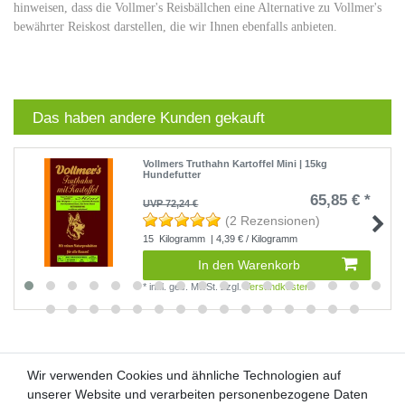
hinweisen, dass die Vollmer's Reisbällchen eine Alternative zu Vollmer's
bewährter Reiskost darstellen, die wir Ihnen ebenfalls anbieten.
Das haben andere Kunden gekauft
Vollmers Truthahn Kartoffel Mini | 15kg
Hundefutter
65,85 € *
UVP 72,24 €
(2 Rezensionen)
15
Kilogramm
| 4,39 € / Kilogramm
In den Warenkorb
*
inkl. ges. MwSt.
zzgl.
Versandkosten
Wir verwenden Cookies und ähnliche Technologien auf
Wir verwenden Cookies und ähnliche Technologien auf
unserer Website und verarbeiten personenbezogene Daten
unserer Website und verarbeiten personenbezogene Daten