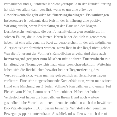
verdaulicher und glutenfreier Kohlenhydratquelle in der Hundefütterung
hat sich vor allem dann bewährt, wenn es um eine effektive
Gewichtskontrolle geht oder
bei fütterungsbedingten Erkrankungen.
Insbesondere ist bekannt, dass Reis in der Ernährung eine positive
Wirkung ausübt, wenn Erkrankungen der Haut und des Magen-
Darmbereichs vorliegen, die aus Futtermittelallergien resultieren. In
solchen Fällen, die in den letzten Jahren leider deutlich zugenommen
haben, ist eine allergenarme Kost zu verabreichen, in der alle möglichen
Allergieauslöser eliminiert werden, wozu Reis in der Regel nicht gehört.
Was die Fütterung der Vollmer's Reisbällchen angeht, sind diese auch
hervorragend geeignet zum Mischen mit anderen Futtermitteln
zur
Erhaltung des Normalgewichts nach einer Gewichtsreduktion. Weiterhin
haben sich die Reisbällchen bewährt bei der
Regenerierung des
Verdauungstrakts,
wenn man sie gelegentlich an fleischlosen Tagen
verfüttert. Eine sehr magenschonende Kost erhält man, wenn man seinem
Hund eine Mischung aus 3 Teilen Vollmer's Reisbällchen und einem Teil
Fleisch vom Huhn, Lamm oder Pferd anbietet. Neben der hohen
Verdaulichkeit haben die Reisbällchen Ihrem Hund noch weitere
gesundheitliche Vorteile zu bieten, denn sie enthalten auch den bewährten
Bio-Vital-Komplex PLUS, dessen bewährte Nährstoffe den gesamten
Bewegungsapparat unterstützen. Abschließend wollen wir noch darauf