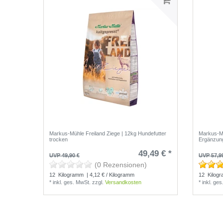
Markus-Mühle Freiland Ziege | 12kg Hundefutter
Markus-Mü
trocken
Ergänzun
49,49 € *
UVP 49,90 €
UVP 57,9
(0 Rezensionen)
12
Kilogramm
| 4,12 € / Kilogramm
12
Kilog
*
inkl. ges. MwSt.
zzgl.
Versandkosten
*
inkl. ge