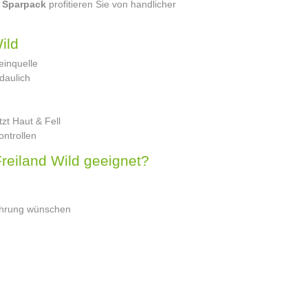
g Sparpack
profitieren Sie von handlicher
ild
einquelle
daulich
t Haut & Fell
ntrollen
reiland Wild geeignet?
nährung wünschen