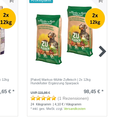
Artikelpaket
x 12kg
[Paket] Markus-Mühle Zufleisch | 2x 12kg
Markus M
Hundefutter Ergänzung Sparpack
trocken
,65 € *
98,45 € *
UVP 115,98 €
UVP 41,9
(1 Rezensionen)
24
Kilogramm
| 4,10 € / Kilogramm
*
inkl. ges. MwSt.
zzgl.
Versandkosten
15
Kilo
*
inkl. g