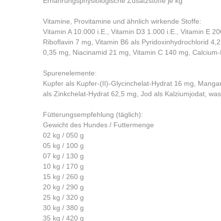
Ernährungsphysiologische Zusatzstoffe je kg
Vitamine, Provitamine und ähnlich wirkende Stoffe:
Vitamin A 10.000 i.E., Vitamin D3 1.000 i.E., Vitamin E 2
Riboflavin 7 mg, Vitamin B6 als Pyridoxinhydrochlorid 4,
0,35 mg, Niacinamid 21 mg, Vitamin C 140 mg, Calcium-
Spurenelemente:
Kupfer als Kupfer-(II)-Glycinchelat-Hydrat 16 mg, Mang
als Zinkchelat-Hydrat 62,5 mg, Jod als Kalziumjodat, was
Fütterungsempfehlung (täglich):
Gewicht des Hundes / Futtermenge
02 kg / 050 g
05 kg / 100 g
07 kg / 130 g
10 kg / 170 g
15 kg / 260 g
20 kg / 290 g
25 kg / 320 g
30 kg / 380 g
35 kg / 420 g