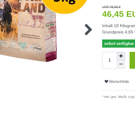
UVP 49,98 €
46,45 
Inhalt
10
Kilogr
Grundpreis
4,65 
sofort verfügbar
Wunschliste
* inkl. ges. MwSt. zzgl.