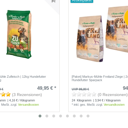
Artikelpaket
hle Zufleisch | 12kg Hundefutter
[Paket] Markus-Mühle Freiland Ziege | 2
g
Hundefutter Sparpack
49,95 € *
94
9 €
UVP 99,80 €
(3 Rezensionen)
(0 Rezensionen)
ramm
| 4,16 € / Kilogramm
24
Kilogramm
| 3,94 € / Kilogramm
s. MwSt.
zzgl.
Versandkosten
*
inkl. ges. MwSt.
zzgl.
Versandkosten