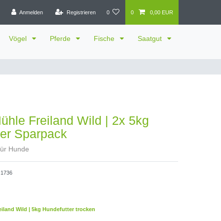
Anmelden
Registrieren
0
0
0,00 EUR
Vögel
Pferde
Fische
Saatgut
hle Freiland Wild | 2x 5kg
ter Sparpack
 für Hunde
1736
iland Wild | 5kg Hundefutter trocken