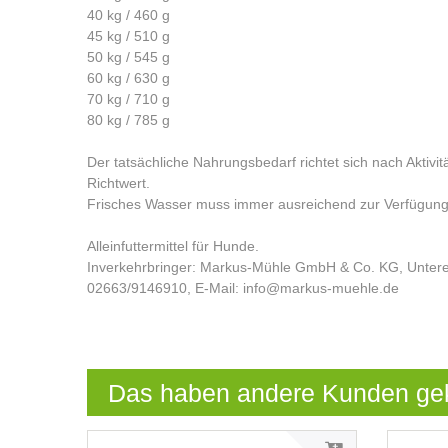
40 kg / 460 g
45 kg / 510 g
50 kg / 545 g
60 kg / 630 g
70 kg / 710 g
80 kg / 785 g
Der tatsächliche Nahrungsbedarf richtet sich nach Aktivit
Richtwert.
Frisches Wasser muss immer ausreichend zur Verfügung
Alleinfuttermittel für Hunde.
Inverkehrbringer: Markus-Mühle GmbH & Co. KG, Untere
02663/9146910, E-Mail: info@markus-muehle.de
Das haben andere Kunden ge