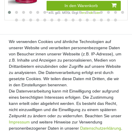
In den Warenkorb
*
inkl. ges. MwSt.
zzgl.
Versandkosten
Wir verwenden Cookies und ähnliche Technologien auf
Wir verwenden Cookies und ähnliche Technologien auf
unserer Website und verarbeiten personenbezogene Daten
unserer Website und verarbeiten personenbezogene Daten
von Besucher:innen unserer Webseite (z.B. IP-Adresse), um
von Besucher:innen unserer Webseite (z.B. IP-Adresse), um
Kunden-Anfragen: info@zooheld.de
z.B. Inhalte und Anzeigen zu personalisieren, Medien von
z.B. Inhalte und Anzeigen zu personalisieren, Medien von
Drittanbietern einzubinden oder Zugriffe auf unsere Website
Drittanbietern einzubinden oder Zugriffe auf unsere Website
Über uns
zu analysieren. Die Datenverarbeitung erfolgt erst durch
zu analysieren. Die Datenverarbeitung erfolgt erst durch
Zahlung und Versand
gesetzte Cookies. Wir teilen diese Daten mit Dritten, die wir
gesetzte Cookies. Wir teilen diese Daten mit Dritten, die wir
Retouren
in den Einstellungen benennen.
in den Einstellungen benennen.
Die Datenverarbeitung kann mit Einwilligung oder aufgrund
Die Datenverarbeitung kann mit Einwilligung oder aufgrund
Zooheld Blog
eines berechtigten Interesses erfolgen. Die Zustimmung
eines berechtigten Interesses erfolgen. Die Zustimmung
Widerrufsrecht
kann erteilt oder abgelehnt werden. Es besteht das Recht,
kann erteilt oder abgelehnt werden. Es besteht das Recht,
Vertrag widerrufen
nicht einzuwilligen und die Einwilligung zu einem späteren
nicht einzuwilligen und die Einwilligung zu einem späteren
Geschäftsbedingungen
Zeitpunkt zu ändern oder zu widerrufen. Beachten Sie unser
Zeitpunkt zu ändern oder zu widerrufen. Beachten Sie unser
Datenschutzerklärung
Impressum
Impressum
und weitere Hinweise zur Verwendung
und weitere Hinweise zur Verwendung
Kontakt
personenbezogener Daten in unserer
personenbezogener Daten in unserer
Daten­schutz­erklärung
Daten­schutz­erklärung
.
.
Impressum