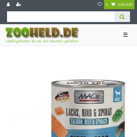
0
0,00 EUR
☰