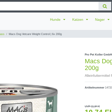
Hunde
Katzen
Nager
ass
Macs Dog Vetcare Weight Control | 6x 200g
Pro Pet Koller GmbH
Macs Dog 
200g
Alleinfuttermittel
Artikelnummer
1472
UVP 11,94 €