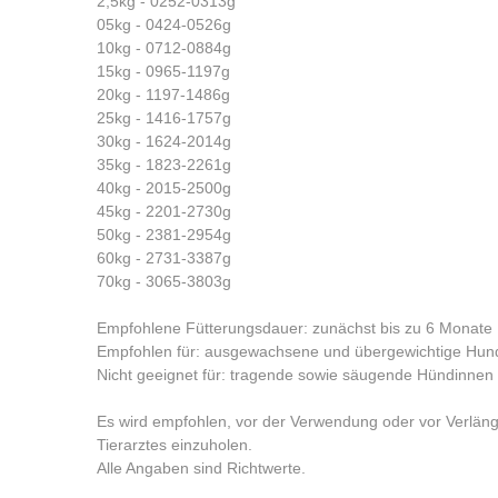
2,5kg - 0252-0313g
05kg - 0424-0526g
10kg - 0712-0884g
15kg - 0965-1197g
20kg - 1197-1486g
25kg - 1416-1757g
30kg - 1624-2014g
35kg - 1823-2261g
40kg - 2015-2500g
45kg - 2201-2730g
50kg - 2381-2954g
60kg - 2731-3387g
70kg - 3065-3803g
Empfohlene Fütterungsdauer: zunächst bis zu 6 Monate
Empfohlen für: ausgewachsene und übergewichtige Hun
Nicht geeignet für: tragende sowie säugende Hündinne
Es wird empfohlen, vor der Verwendung oder vor Verlän
Tierarztes einzuholen.
Alle Angaben sind Richtwerte.