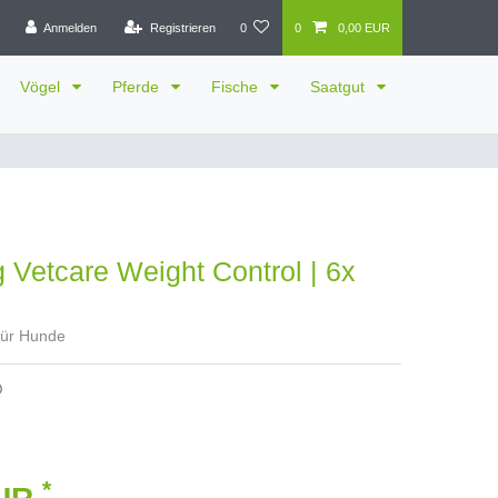
Anmelden
Registrieren
0
0
0,00 EUR
Vögel
Pferde
Fische
Saatgut
Vetcare Weight Control | 6x
 für Hunde
0
*