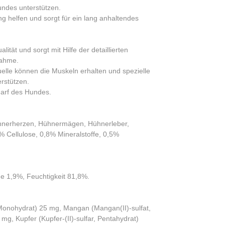
undes unterstützen.
g helfen und sorgt für ein lang anhaltendes
lität und sorgt mit Hilfe der detaillierten
nahme.
uelle können die Muskeln erhalten und spezielle
rstützen.
darf des Hundes.
ühnerherzen, Hühnermägen, Hühnerleber,
 Cellulose, 0,8% Mineralstoffe, 0,5%
e 1,9%, Feuchtigkeit 81,8%.
t, Monohydrat) 25 mg, Mangan (Mangan(II)-sulfat,
mg, Kupfer (Kupfer-(II)-sulfar, Pentahydrat)