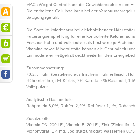
MACs Weight Control kann die Gewichtsreduktion des H
Die enthaltene Cellulose kann bei der Verdauungsregelun
Sättigungsgefühl.
Die Sorte ist kalorienarm bei gleichbleibender Nährstoffqua
Fütterungsempfehlung für eine kontrollierte Kalorienauf
Frisches Huhn und Volleipulver als hochwertige Proteinq
Vitamine sowie Mineralstoffe können die Gesundheit unte
Ein moderater Fettgehalt deckt weiterhin den Energiebe
Zusammensetzung:
78,2% Huhn (bestehend aus frischem Hühnerfleisch, H
Hühnerbrühe), 8% Kürbis, 7% Karotte, 4% Reismehl, 1,5%
Volleipulver.
Analytische Bestandteile:
Rohprotein 8,0%, Rohfett 2,9%, Rohfaser 1,1%, Rohasch
Zusatzstoffe:
Vitamin D3: 200 i.E., Vitamin E: 20 i.E., Zink (Zinksulfa
Monohydrat) 1,4 mg, Jod (Kalziumjodat, wasserfrei) 0,75 