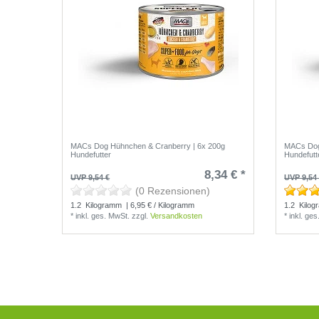
MACs Dog Hühnchen & Cranberry | 6x 200g
MACs Dog 
Hundefutter
Hundefutt
8,34 € *
UVP 9,54 €
UVP 9,54
(0 Rezensionen)
1.2
Kilogramm
| 6,95 € / Kilogramm
1.2
Kilog
*
inkl. ges. MwSt.
zzgl.
Versandkosten
*
inkl. ge