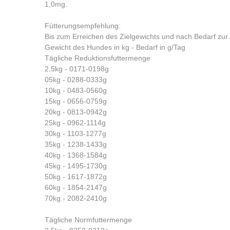
1,0mg.
Fütterungsempfehlung:
Bis zum Erreichen des Zielgewichts und nach Bedarf zur
Gewicht des Hundes in kg - Bedarf in g/Tag
Tägliche Reduktionsfuttermenge
2,5kg - 0171-0198g
05kg - 0288-0333g
10kg - 0483-0560g
15kg - 0656-0759g
20kg - 0813-0942g
25kg - 0962-1114g
30kg - 1103-1277g
35kg - 1238-1433g
40kg - 1368-1584g
45kg - 1495-1730g
50kg - 1617-1872g
60kg - 1854-2147g
70kg - 2082-2410g
Tägliche Normfuttermenge