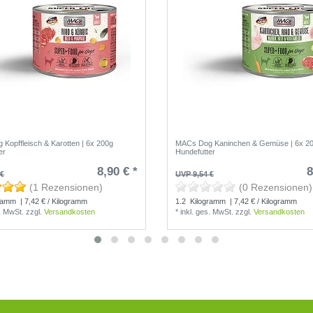
Kopffleisch & Karotten | 6x 200g
MACs Dog Kaninchen & Gemüse | 6x 2
er
Hundefutter
8,90 € *
8
 €
UVP 9,54 €
(1 Rezensionen)
(0 Rezensionen)
ramm
| 7,42 € / Kilogramm
1.2
Kilogramm
| 7,42 € / Kilogramm
s. MwSt.
zzgl.
Versandkosten
*
inkl. ges. MwSt.
zzgl.
Versandkosten