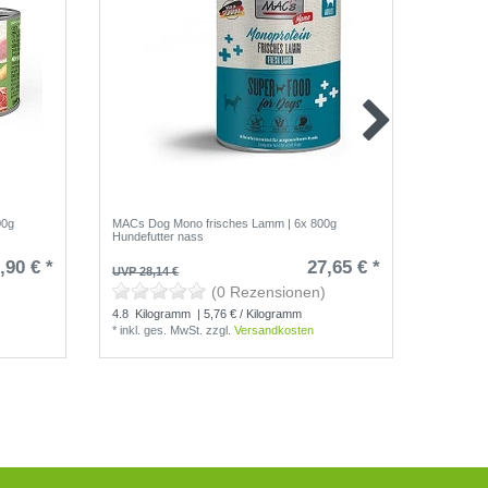
00g
MACs Dog Mono frisches Lamm | 6x 800g
MACs Dog
Hundefutter nass
Hundefut
,90 € *
27,65 € *
UVP 28,14 €
UVP 28,1
(0 Rezensionen)
4.8
Kilogramm
| 5,76 € / Kilogramm
4.8
Kilo
*
inkl. ges. MwSt.
zzgl.
Versandkosten
*
inkl. g