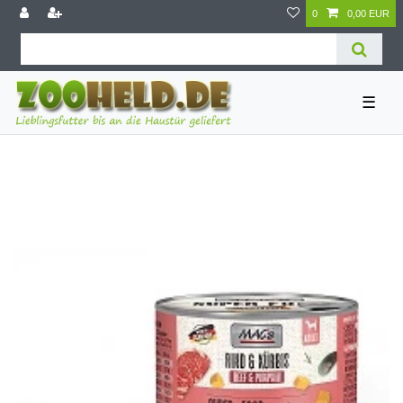
0
0,00 EUR
☰