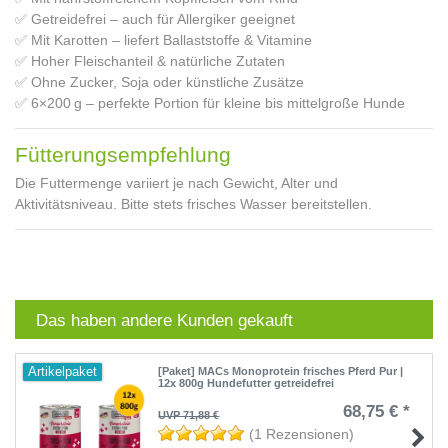
✅ Getreidefrei – auch für Allergiker geeignet
✅ Mit Karotten – liefert Ballaststoffe & Vitamine
✅ Hoher Fleischanteil & natürliche Zutaten
✅ Ohne Zucker, Soja oder künstliche Zusätze
✅ 6×200 g – perfekte Portion für kleine bis mittelgroße Hunde
Fütterungsempfehlung
Die Futtermenge variiert je nach Gewicht, Alter und
Aktivitätsniveau. Bitte stets frisches Wasser bereitstellen.
Das haben andere Kunden gekauft
Artikelpaket
[Paket] MACs Monoprotein frisches Pferd Pur |
12x 800g Hundefutter getreidefrei
68,75 € *
UVP 71,88 €
(1 Rezensionen)