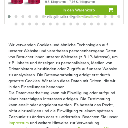
9.6
Kilogramm
| 7,16 € / Kilogramm
In den Warenkorb
*
inkl. ges. MwSt.
zzgl.
Versandkosten
Wir verwenden Cookies und ähnliche Technologien auf
Wir verwenden Cookies und ähnliche Technologien auf
unserer Website und verarbeiten personenbezogene Daten
unserer Website und verarbeiten personenbezogene Daten
von Besucher:innen unserer Webseite (z.B. IP-Adresse), um
von Besucher:innen unserer Webseite (z.B. IP-Adresse), um
Kunden-Anfragen: info@zooheld.de
z.B. Inhalte und Anzeigen zu personalisieren, Medien von
z.B. Inhalte und Anzeigen zu personalisieren, Medien von
Drittanbietern einzubinden oder Zugriffe auf unsere Website
Drittanbietern einzubinden oder Zugriffe auf unsere Website
Über uns
zu analysieren. Die Datenverarbeitung erfolgt erst durch
zu analysieren. Die Datenverarbeitung erfolgt erst durch
Zahlung und Versand
gesetzte Cookies. Wir teilen diese Daten mit Dritten, die wir
gesetzte Cookies. Wir teilen diese Daten mit Dritten, die wir
Retouren
in den Einstellungen benennen.
in den Einstellungen benennen.
Die Datenverarbeitung kann mit Einwilligung oder aufgrund
Die Datenverarbeitung kann mit Einwilligung oder aufgrund
Zooheld Blog
eines berechtigten Interesses erfolgen. Die Zustimmung
eines berechtigten Interesses erfolgen. Die Zustimmung
Widerrufsrecht
kann erteilt oder abgelehnt werden. Es besteht das Recht,
kann erteilt oder abgelehnt werden. Es besteht das Recht,
Vertrag widerrufen
nicht einzuwilligen und die Einwilligung zu einem späteren
nicht einzuwilligen und die Einwilligung zu einem späteren
Geschäftsbedingungen
Zeitpunkt zu ändern oder zu widerrufen. Beachten Sie unser
Zeitpunkt zu ändern oder zu widerrufen. Beachten Sie unser
Datenschutzerklärung
Impressum
Impressum
und weitere Hinweise zur Verwendung
und weitere Hinweise zur Verwendung
Kontakt