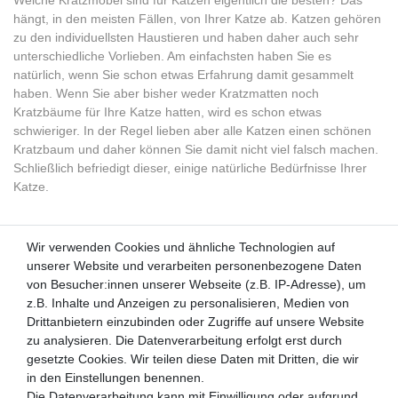
Welche Kratzmöbel sind für Katzen eigentlich die besten? Das
hängt, in den meisten Fällen, von Ihrer Katze ab. Katzen gehören
zu den individuellsten Haustieren und haben daher auch sehr
unterschiedliche Vorlieben. Am einfachsten haben Sie es
natürlich, wenn Sie schon etwas Erfahrung damit gesammelt
haben. Wenn Sie aber bisher weder Kratzmatten noch
Kratzbäume für Ihre Katze hatten, wird es schon etwas
schwieriger. In der Regel lieben aber alle Katzen einen schönen
Kratzbaum und daher können Sie damit nicht viel falsch machen.
Schließlich befriedigt dieser, einige natürliche Bedürfnisse Ihrer
Katze.
Wir verwenden Cookies und ähnliche Technologien auf
Wir verwenden Cookies und ähnliche Technologien auf
unserer Website und verarbeiten personenbezogene Daten
unserer Website und verarbeiten personenbezogene Daten
von Besucher:innen unserer Webseite (z.B. IP-Adresse), um
von Besucher:innen unserer Webseite (z.B. IP-Adresse), um
Kunden-Anfragen: info@zooheld.de
z.B. Inhalte und Anzeigen zu personalisieren, Medien von
z.B. Inhalte und Anzeigen zu personalisieren, Medien von
Drittanbietern einzubinden oder Zugriffe auf unsere Website
Drittanbietern einzubinden oder Zugriffe auf unsere Website
Über uns
zu analysieren. Die Datenverarbeitung erfolgt erst durch
zu analysieren. Die Datenverarbeitung erfolgt erst durch
Zahlung und Versand
gesetzte Cookies. Wir teilen diese Daten mit Dritten, die wir
gesetzte Cookies. Wir teilen diese Daten mit Dritten, die wir
Retouren
in den Einstellungen benennen.
in den Einstellungen benennen.
Die Datenverarbeitung kann mit Einwilligung oder aufgrund
Die Datenverarbeitung kann mit Einwilligung oder aufgrund