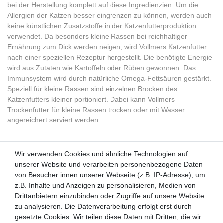
bei der Herstellung komplett auf diese Ingredienzien. Um die
Allergien der Katzen besser eingrenzen zu können, werden auch
keine künstlichen Zusatzstoffe in der Katzenfutterproduktion
verwendet. Da besonders kleine Rassen bei reichhaltiger
Ernährung zum Dick werden neigen, wird Vollmers Katzenfutter
nach einer speziellen Rezeptur hergestellt. Die benötigte Energie
wird aus Zutaten wie Kartoffeln oder Rüben gewonnen. Das
Immunsystem wird durch natürliche Omega-Fettsäuren gestärkt.
Speziell für kleine Rassen sind einzelnen Brocken des
Katzenfutters kleiner portioniert. Dabei kann Vollmers
Trockenfutter für kleine Rassen trocken oder mit Wasser
angereichert serviert werden.
Wir verwenden Cookies und ähnliche Technologien auf
Wir verwenden Cookies und ähnliche Technologien auf
unserer Website und verarbeiten personenbezogene Daten
unserer Website und verarbeiten personenbezogene Daten
von Besucher:innen unserer Webseite (z.B. IP-Adresse), um
von Besucher:innen unserer Webseite (z.B. IP-Adresse), um
Kunden-Anfragen: info@zooheld.de
z.B. Inhalte und Anzeigen zu personalisieren, Medien von
z.B. Inhalte und Anzeigen zu personalisieren, Medien von
Drittanbietern einzubinden oder Zugriffe auf unsere Website
Drittanbietern einzubinden oder Zugriffe auf unsere Website
Über uns
zu analysieren. Die Datenverarbeitung erfolgt erst durch
zu analysieren. Die Datenverarbeitung erfolgt erst durch
Zahlung und Versand
gesetzte Cookies. Wir teilen diese Daten mit Dritten, die wir
gesetzte Cookies. Wir teilen diese Daten mit Dritten, die wir