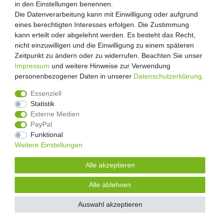
Retouren
in den Einstellungen benennen.
in den Einstellungen benennen.
Die Datenverarbeitung kann mit Einwilligung oder aufgrund
Die Datenverarbeitung kann mit Einwilligung oder aufgrund
Zooheld Blog
eines berechtigten Interesses erfolgen. Die Zustimmung
eines berechtigten Interesses erfolgen. Die Zustimmung
Widerrufsrecht
kann erteilt oder abgelehnt werden. Es besteht das Recht,
kann erteilt oder abgelehnt werden. Es besteht das Recht,
Vertrag widerrufen
nicht einzuwilligen und die Einwilligung zu einem späteren
nicht einzuwilligen und die Einwilligung zu einem späteren
Geschäftsbedingungen
Zeitpunkt zu ändern oder zu widerrufen. Beachten Sie unser
Zeitpunkt zu ändern oder zu widerrufen. Beachten Sie unser
Datenschutzerklärung
Impressum
Impressum
und weitere Hinweise zur Verwendung
und weitere Hinweise zur Verwendung
Kontakt
personenbezogener Daten in unserer
personenbezogener Daten in unserer
Daten­schutz­erklärung
Daten­schutz­erklärung
.
.
Impressum
Essenziell
Essenziell
Statistik
Statistik
Externe Medien
Externe Medien
PayPal
PayPal
4.8
/
5
Funktional
Funktional
2876
Rezensionen
Weitere Einstellungen
Weitere Einstellungen
Unsere Artikel sind gelistet auf:
Alle akzeptieren
Alle akzeptieren
© Copyright 2026 | Alle Rechte vorbehalten.
Alle ablehnen
Alle ablehnen
Alle Preise inklusive gesetzlicher Mehrwertsteuer und zuzüglich
Versandkosten.
| * Pflichtfeld
Auswahl akzeptieren
Auswahl akzeptieren