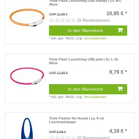
Trixie Flash Leuchtring USB orange | Gr. M-L
45cm
10,85 € *
UVP 11,99 €
(0 Rezensionen)
In den Warenkorb
*
inkl. ges. MwSt.
zzgl.
Versandkosten
Trixie Flash Leuchtring USB pink | Gr. L-XL
65cm
9,79 € *
UVP 12,99 €
(0 Rezensionen)
In den Warenkorb
*
inkl. ges. MwSt.
zzgl.
Versandkosten
Trixie Flasher für Hunde | ca. 8 cm
Leuchtanhänger
4,19 € *
UVP 5,99 €
(0 Rezensionen)