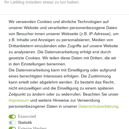
Ihr Liebling trotzdem etwas zu tun haben.
Wir verwenden Cookies und ähnliche Technologien auf
Wir verwenden Cookies und ähnliche Technologien auf
unserer Website und verarbeiten personenbezogene Daten
unserer Website und verarbeiten personenbezogene Daten
von Besucher:innen unserer Webseite (z.B. IP-Adresse), um
von Besucher:innen unserer Webseite (z.B. IP-Adresse), um
Kunden-Anfragen: info@zooheld.de
z.B. Inhalte und Anzeigen zu personalisieren, Medien von
z.B. Inhalte und Anzeigen zu personalisieren, Medien von
Drittanbietern einzubinden oder Zugriffe auf unsere Website
Drittanbietern einzubinden oder Zugriffe auf unsere Website
Über uns
zu analysieren. Die Datenverarbeitung erfolgt erst durch
zu analysieren. Die Datenverarbeitung erfolgt erst durch
Zahlung und Versand
gesetzte Cookies. Wir teilen diese Daten mit Dritten, die wir
gesetzte Cookies. Wir teilen diese Daten mit Dritten, die wir
Retouren
in den Einstellungen benennen.
in den Einstellungen benennen.
Die Datenverarbeitung kann mit Einwilligung oder aufgrund
Die Datenverarbeitung kann mit Einwilligung oder aufgrund
Zooheld Blog
eines berechtigten Interesses erfolgen. Die Zustimmung
eines berechtigten Interesses erfolgen. Die Zustimmung
Widerrufsrecht
kann erteilt oder abgelehnt werden. Es besteht das Recht,
kann erteilt oder abgelehnt werden. Es besteht das Recht,
Vertrag widerrufen
nicht einzuwilligen und die Einwilligung zu einem späteren
nicht einzuwilligen und die Einwilligung zu einem späteren
Geschäftsbedingungen
Zeitpunkt zu ändern oder zu widerrufen. Beachten Sie unser
Zeitpunkt zu ändern oder zu widerrufen. Beachten Sie unser
Datenschutzerklärung
Impressum
Impressum
und weitere Hinweise zur Verwendung
und weitere Hinweise zur Verwendung
Kontakt
personenbezogener Daten in unserer
personenbezogener Daten in unserer
Daten­schutz­erklärung
Daten­schutz­erklärung
.
.
Impressum
Essenziell
Essenziell
Statistik
Statistik
Externe Medien
Externe Medien