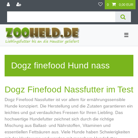
0
0,00 EUR
☰
Dogz finefood Hund nass
Dogz Finefood Nassfutter im Test
Dogz Finefood Nassfutter ist vor allem für ernährungssensible
Hunde konzipiert. Die Herstellung und die Zutaten garantieren ein
leichtes und gut verdauliches Fressen für Ihren Liebling. Das
hochwertige Hundefutter zeichnet sich durch die richtige
Mischung aus Ballast- und Nährstoffen, Vitaminen und
essentiellen Fettsäuren aus. Viele Hunde haben Schwierigkeiten