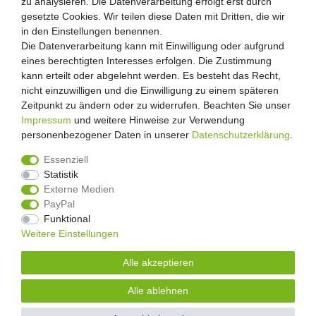
zu analysieren. Die Datenverarbeitung erfolgt erst durch
zu analysieren. Die Datenverarbeitung erfolgt erst durch
Zahlung und Versand
gesetzte Cookies. Wir teilen diese Daten mit Dritten, die wir
gesetzte Cookies. Wir teilen diese Daten mit Dritten, die wir
Retouren
in den Einstellungen benennen.
in den Einstellungen benennen.
Die Datenverarbeitung kann mit Einwilligung oder aufgrund
Die Datenverarbeitung kann mit Einwilligung oder aufgrund
Zooheld Blog
eines berechtigten Interesses erfolgen. Die Zustimmung
eines berechtigten Interesses erfolgen. Die Zustimmung
Widerrufsrecht
kann erteilt oder abgelehnt werden. Es besteht das Recht,
kann erteilt oder abgelehnt werden. Es besteht das Recht,
Vertrag widerrufen
nicht einzuwilligen und die Einwilligung zu einem späteren
nicht einzuwilligen und die Einwilligung zu einem späteren
Geschäftsbedingungen
Zeitpunkt zu ändern oder zu widerrufen. Beachten Sie unser
Zeitpunkt zu ändern oder zu widerrufen. Beachten Sie unser
Datenschutzerklärung
Impressum
Impressum
und weitere Hinweise zur Verwendung
und weitere Hinweise zur Verwendung
Kontakt
personenbezogener Daten in unserer
personenbezogener Daten in unserer
Daten­schutz­erklärung
Daten­schutz­erklärung
.
.
Impressum
Essenziell
Essenziell
Statistik
Statistik
Externe Medien
Externe Medien
PayPal
PayPal
4.8
/
5
Funktional
Funktional
2876
Rezensionen
Weitere Einstellungen
Weitere Einstellungen
Unsere Artikel sind gelistet auf:
Alle akzeptieren
Alle akzeptieren
© Copyright 2026 | Alle Rechte vorbehalten.
Alle ablehnen
Alle ablehnen
Alle Preise inklusive gesetzlicher Mehrwertsteuer und zuzüglich
Versandkosten.
| * Pflichtfeld