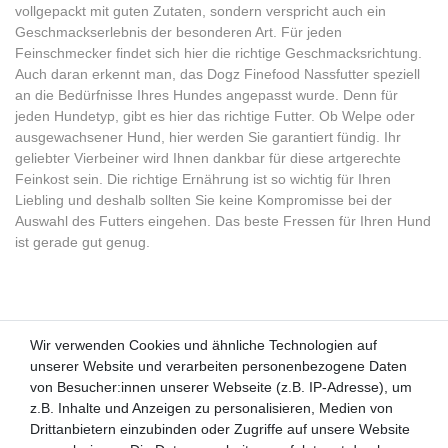
vollgepackt mit guten Zutaten, sondern verspricht auch ein
Geschmackserlebnis der besonderen Art. Für jeden
Feinschmecker findet sich hier die richtige Geschmacksrichtung.
Auch daran erkennt man, das Dogz Finefood Nassfutter speziell
an die Bedürfnisse Ihres Hundes angepasst wurde. Denn für
jeden Hundetyp, gibt es hier das richtige Futter. Ob Welpe oder
ausgewachsener Hund, hier werden Sie garantiert fündig. Ihr
geliebter Vierbeiner wird Ihnen dankbar für diese artgerechte
Feinkost sein. Die richtige Ernährung ist so wichtig für Ihren
Liebling und deshalb sollten Sie keine Kompromisse bei der
Auswahl des Futters eingehen. Das beste Fressen für Ihren Hund
ist gerade gut genug.
Wir verwenden Cookies und ähnliche Technologien auf
Wir verwenden Cookies und ähnliche Technologien auf
unserer Website und verarbeiten personenbezogene Daten
unserer Website und verarbeiten personenbezogene Daten
von Besucher:innen unserer Webseite (z.B. IP-Adresse), um
von Besucher:innen unserer Webseite (z.B. IP-Adresse), um
Kunden-Anfragen: info@zooheld.de
z.B. Inhalte und Anzeigen zu personalisieren, Medien von
z.B. Inhalte und Anzeigen zu personalisieren, Medien von
Drittanbietern einzubinden oder Zugriffe auf unsere Website
Drittanbietern einzubinden oder Zugriffe auf unsere Website
Über uns