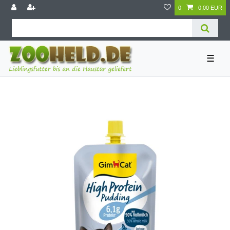
0
0,00 EUR
☰