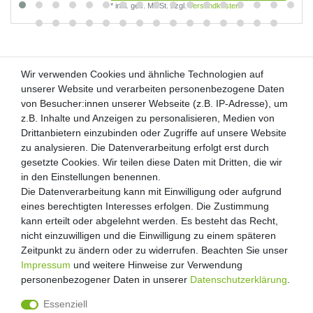
*
inkl. ges. MwSt.
zzgl.
Versandkosten
Wir verwenden Cookies und ähnliche Technologien auf
Wir verwenden Cookies und ähnliche Technologien auf
unserer Website und verarbeiten personenbezogene Daten
unserer Website und verarbeiten personenbezogene Daten
von Besucher:innen unserer Webseite (z.B. IP-Adresse), um
von Besucher:innen unserer Webseite (z.B. IP-Adresse), um
Kunden-Anfragen: info@zooheld.de
z.B. Inhalte und Anzeigen zu personalisieren, Medien von
z.B. Inhalte und Anzeigen zu personalisieren, Medien von
Drittanbietern einzubinden oder Zugriffe auf unsere Website
Drittanbietern einzubinden oder Zugriffe auf unsere Website
Über uns
zu analysieren. Die Datenverarbeitung erfolgt erst durch
zu analysieren. Die Datenverarbeitung erfolgt erst durch
Zahlung und Versand
gesetzte Cookies. Wir teilen diese Daten mit Dritten, die wir
gesetzte Cookies. Wir teilen diese Daten mit Dritten, die wir
Retouren
in den Einstellungen benennen.
in den Einstellungen benennen.
Die Datenverarbeitung kann mit Einwilligung oder aufgrund
Die Datenverarbeitung kann mit Einwilligung oder aufgrund
Zooheld Blog
eines berechtigten Interesses erfolgen. Die Zustimmung
eines berechtigten Interesses erfolgen. Die Zustimmung
Widerrufsrecht
kann erteilt oder abgelehnt werden. Es besteht das Recht,
kann erteilt oder abgelehnt werden. Es besteht das Recht,
Vertrag widerrufen
nicht einzuwilligen und die Einwilligung zu einem späteren
nicht einzuwilligen und die Einwilligung zu einem späteren
Geschäftsbedingungen
Zeitpunkt zu ändern oder zu widerrufen. Beachten Sie unser
Zeitpunkt zu ändern oder zu widerrufen. Beachten Sie unser
Datenschutzerklärung
Impressum
Impressum
und weitere Hinweise zur Verwendung
und weitere Hinweise zur Verwendung
Kontakt
personenbezogener Daten in unserer
personenbezogener Daten in unserer
Daten­schutz­erklärung
Daten­schutz­erklärung
.
.
Impressum
Essenziell
Essenziell