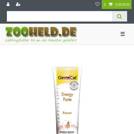
0
0,00 EUR
☰