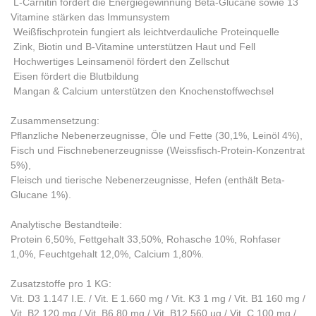
 L-Carnitin fördert die Energiegewinnung Beta-Glucane sowie 13
Vitamine stärken das Immunsystem
 Weißfischprotein fungiert als leichtverdauliche Proteinquelle
 Zink, Biotin und B-Vitamine unterstützen Haut und Fell
 Hochwertiges Leinsamenöl fördert den Zellschut
 Eisen fördert die Blutbildung
 Mangan & Calcium unterstützen den Knochenstoffwechsel
Zusammensetzung:
Pflanzliche Nebenerzeugnisse, Öle und Fette (30,1%, Leinöl 4%),
Fisch und Fischnebenerzeugnisse (Weissfisch-Protein-Konzentrat
5%),
Fleisch und tierische Nebenerzeugnisse, Hefen (enthält Beta-
Glucane 1%).
Analytische Bestandteile:
Protein 6,50%, Fettgehalt 33,50%, Rohasche 10%, Rohfaser
1,0%, Feuchtgehalt 12,0%, Calcium 1,80%.
Zusatzstoffe pro 1 KG:
Vit. D3 1.147 I.E. / Vit. E 1.660 mg / Vit. K3 1 mg / Vit. B1 160 mg /
Vit. B2 120 mg / Vit. B6 80 mg / Vit. B12 560 µg / Vit. C 100 mg /