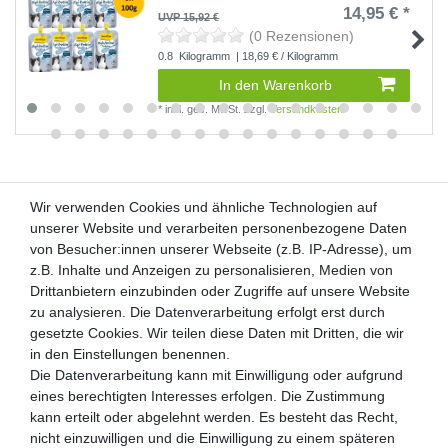
14,95 € *
UVP 15,92 €
(0 Rezensionen)
0.8
Kilogramm
| 18,69 € / Kilogramm
In den Warenkorb
*
inkl. ges. MwSt.
zzgl.
Versandkosten
Wir verwenden Cookies und ähnliche Technologien auf
Wir verwenden Cookies und ähnliche Technologien auf
unserer Website und verarbeiten personenbezogene Daten
unserer Website und verarbeiten personenbezogene Daten
von Besucher:innen unserer Webseite (z.B. IP-Adresse), um
von Besucher:innen unserer Webseite (z.B. IP-Adresse), um
Kunden-Anfragen: info@zooheld.de
z.B. Inhalte und Anzeigen zu personalisieren, Medien von
z.B. Inhalte und Anzeigen zu personalisieren, Medien von
Drittanbietern einzubinden oder Zugriffe auf unsere Website
Drittanbietern einzubinden oder Zugriffe auf unsere Website
Über uns
zu analysieren. Die Datenverarbeitung erfolgt erst durch
zu analysieren. Die Datenverarbeitung erfolgt erst durch
Zahlung und Versand
gesetzte Cookies. Wir teilen diese Daten mit Dritten, die wir
gesetzte Cookies. Wir teilen diese Daten mit Dritten, die wir
Retouren
in den Einstellungen benennen.
in den Einstellungen benennen.
Die Datenverarbeitung kann mit Einwilligung oder aufgrund
Die Datenverarbeitung kann mit Einwilligung oder aufgrund
Zooheld Blog
eines berechtigten Interesses erfolgen. Die Zustimmung
eines berechtigten Interesses erfolgen. Die Zustimmung
Widerrufsrecht
kann erteilt oder abgelehnt werden. Es besteht das Recht,
kann erteilt oder abgelehnt werden. Es besteht das Recht,
Vertrag widerrufen
nicht einzuwilligen und die Einwilligung zu einem späteren
nicht einzuwilligen und die Einwilligung zu einem späteren