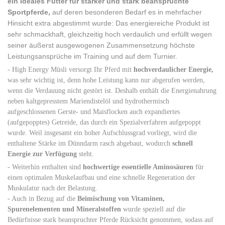
ein ideales Futter für stärker und stark beanspruchte
Sportpferde,
auf deren besonderen Bedarf es in mehrfacher
Hinsicht extra abgestimmt wurde: Das energiereiche Produkt ist
sehr schmackhaft, gleichzeitig hoch verdaulich und erfüllt wegen
seiner äußerst ausgewogenen Zusammensetzung höchste
Leistungsansprüche im Training und auf dem Turnier.
- High Energy Müsli versorgt Ihr Pferd mit
hochverdaulicher Energie,
was sehr wichtig ist, denn hohe Leistung kann nur abgerufen werden,
wenn die Verdauung nicht gestört ist. Deshalb enthält die Energienahrung
neben kaltgepresstem Mariendistelöl und hydrothermisch
aufgeschlossenen Gerste- und Maisflocken auch expandiertes
(aufgepopptes) Getreide, das durch ein Spezialverfahren aufgepoppt
wurde. Weil insgesamt ein hoher Aufschlussgrad vorliegt, wird die
enthaltene Stärke im Dünndarm rasch abgebaut, wodurch
schnell
Energie zur Verfügung
steht.
- Weiterhin enthalten sind
hochwertige essentielle Aminosäuren
für
einen optimalen Muskelaufbau und eine schnelle Regeneration der
Muskulatur nach der Belastung.
- Auch in Bezug auf die
Beimischung von Vitaminen,
Spurenelementen und Mineralstoffen
wurde speziell auf die
Bedürfnisse stark beanspruchter Pferde Rücksicht genommen, sodass auf