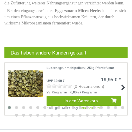
die Zufütterung weiterer Nahrungsergänzungen verzichtet werden kann.
- Bei den eingangs erwähnten
Eggersmann Micro Herbs
handelt es sich
um einen Pflanzenauszug aus hochwirksamen Kräutern, der durch
wirksame Mikroorganismen fermentiert wurde.
Das haben andere Kunden gekauft
Luzernegrünmehlpellets | 25kg Pferdefutter
19,95 € *
UVP 19,99 €
(0 Rezensionen)
25
Kilogramm
| 0,80 € / Kilogramm
In den Warenkorb
*
inkl. ges. MwSt.
zzgl.
Versandkosten