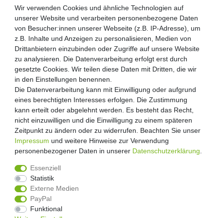
Wir verwenden Cookies und ähnliche Technologien auf
Wir verwenden Cookies und ähnliche Technologien auf
unserer Website und verarbeiten personenbezogene Daten
unserer Website und verarbeiten personenbezogene Daten
von Besucher:innen unserer Webseite (z.B. IP-Adresse), um
von Besucher:innen unserer Webseite (z.B. IP-Adresse), um
Kunden-Anfragen: info@zooheld.de
z.B. Inhalte und Anzeigen zu personalisieren, Medien von
z.B. Inhalte und Anzeigen zu personalisieren, Medien von
Drittanbietern einzubinden oder Zugriffe auf unsere Website
Drittanbietern einzubinden oder Zugriffe auf unsere Website
Über uns
zu analysieren. Die Datenverarbeitung erfolgt erst durch
zu analysieren. Die Datenverarbeitung erfolgt erst durch
Zahlung und Versand
gesetzte Cookies. Wir teilen diese Daten mit Dritten, die wir
gesetzte Cookies. Wir teilen diese Daten mit Dritten, die wir
Retouren
in den Einstellungen benennen.
in den Einstellungen benennen.
Die Datenverarbeitung kann mit Einwilligung oder aufgrund
Die Datenverarbeitung kann mit Einwilligung oder aufgrund
Zooheld Blog
eines berechtigten Interesses erfolgen. Die Zustimmung
eines berechtigten Interesses erfolgen. Die Zustimmung
Widerrufsrecht
kann erteilt oder abgelehnt werden. Es besteht das Recht,
kann erteilt oder abgelehnt werden. Es besteht das Recht,
Vertrag widerrufen
nicht einzuwilligen und die Einwilligung zu einem späteren
nicht einzuwilligen und die Einwilligung zu einem späteren
Geschäftsbedingungen
Zeitpunkt zu ändern oder zu widerrufen. Beachten Sie unser
Zeitpunkt zu ändern oder zu widerrufen. Beachten Sie unser
Datenschutzerklärung
Impressum
Impressum
und weitere Hinweise zur Verwendung
und weitere Hinweise zur Verwendung
Kontakt
personenbezogener Daten in unserer
personenbezogener Daten in unserer
Daten­schutz­erklärung
Daten­schutz­erklärung
.
.
Impressum
Essenziell
Essenziell
Statistik
Statistik
Externe Medien
Externe Medien
PayPal
PayPal
4.8
/
5
Funktional
Funktional
2873
Rezensionen