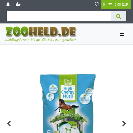
0
0,00 EUR
☰