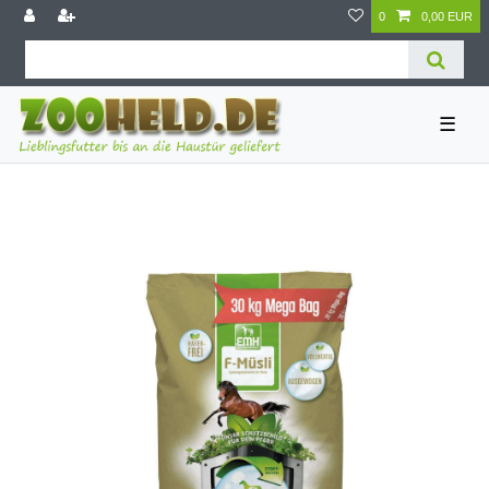
0
0,00 EUR
☰