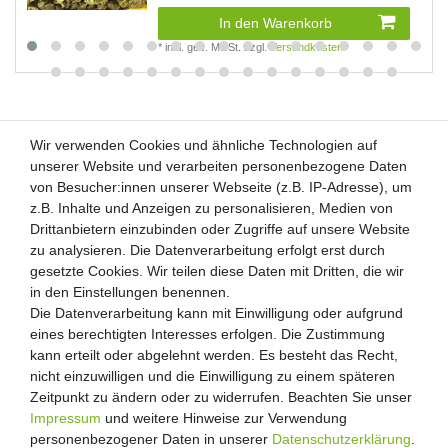
In den Warenkorb
*
inkl. ges. MwSt.
zzgl.
Versandkosten
Wir verwenden Cookies und ähnliche Technologien auf
Wir verwenden Cookies und ähnliche Technologien auf
unserer Website und verarbeiten personenbezogene Daten
unserer Website und verarbeiten personenbezogene Daten
von Besucher:innen unserer Webseite (z.B. IP-Adresse), um
von Besucher:innen unserer Webseite (z.B. IP-Adresse), um
Kunden-Anfragen: info@zooheld.de
z.B. Inhalte und Anzeigen zu personalisieren, Medien von
z.B. Inhalte und Anzeigen zu personalisieren, Medien von
Drittanbietern einzubinden oder Zugriffe auf unsere Website
Drittanbietern einzubinden oder Zugriffe auf unsere Website
Über uns
zu analysieren. Die Datenverarbeitung erfolgt erst durch
zu analysieren. Die Datenverarbeitung erfolgt erst durch
Zahlung und Versand
gesetzte Cookies. Wir teilen diese Daten mit Dritten, die wir
gesetzte Cookies. Wir teilen diese Daten mit Dritten, die wir
Retouren
in den Einstellungen benennen.
in den Einstellungen benennen.
Die Datenverarbeitung kann mit Einwilligung oder aufgrund
Die Datenverarbeitung kann mit Einwilligung oder aufgrund
Zooheld Blog
eines berechtigten Interesses erfolgen. Die Zustimmung
eines berechtigten Interesses erfolgen. Die Zustimmung
Widerrufsrecht
kann erteilt oder abgelehnt werden. Es besteht das Recht,
kann erteilt oder abgelehnt werden. Es besteht das Recht,
Vertrag widerrufen
nicht einzuwilligen und die Einwilligung zu einem späteren
nicht einzuwilligen und die Einwilligung zu einem späteren
Geschäftsbedingungen
Zeitpunkt zu ändern oder zu widerrufen. Beachten Sie unser
Zeitpunkt zu ändern oder zu widerrufen. Beachten Sie unser
Datenschutzerklärung
Impressum
Impressum
und weitere Hinweise zur Verwendung
und weitere Hinweise zur Verwendung
Kontakt
personenbezogener Daten in unserer
personenbezogener Daten in unserer
Daten­schutz­erklärung
Daten­schutz­erklärung
.
.