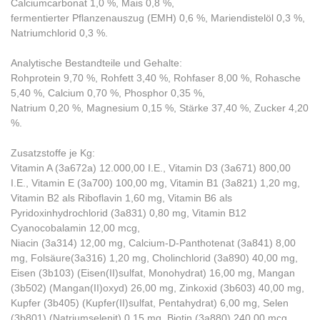
Calciumcarbonat 1,0 %, Mais 0,8 %,
fermentierter Pflanzenauszug (EMH) 0,6 %, Mariendistelöl 0,3 %,
Natriumchlorid 0,3 %.
Analytische Bestandteile und Gehalte:
Rohprotein 9,70 %, Rohfett 3,40 %, Rohfaser 8,00 %, Rohasche
5,40 %, Calcium 0,70 %, Phosphor 0,35 %,
Natrium 0,20 %, Magnesium 0,15 %, Stärke 37,40 %, Zucker 4,20
%.
Zusatzstoffe je Kg:
Vitamin A (3a672a) 12.000,00 I.E., Vitamin D3 (3a671) 800,00
I.E., Vitamin E (3a700) 100,00 mg, Vitamin B1 (3a821) 1,20 mg,
Vitamin B2 als Riboflavin 1,60 mg, Vitamin B6 als
Pyridoxinhydrochlorid (3a831) 0,80 mg, Vitamin B12
Cyanocobalamin 12,00 mcg,
Niacin (3a314) 12,00 mg, Calcium-D-Panthotenat (3a841) 8,00
mg, Folsäure(3a316) 1,20 mg, Cholinchlorid (3a890) 40,00 mg,
Eisen (3b103) (Eisen(II)sulfat, Monohydrat) 16,00 mg, Mangan
(3b502) (Mangan(II)oxyd) 26,00 mg, Zinkoxid (3b603) 40,00 mg,
Kupfer (3b405) (Kupfer(II)sulfat, Pentahydrat) 6,00 mg, Selen
(3b801) (Natriumselenit) 0,15 mg, Biotin (3a880) 240,00 mcg,