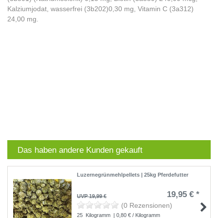
Kalziumjodat, wasserfrei (3b202)0,30 mg, Vitamin C (3a312)
24,00 mg.
Das haben andere Kunden gekauft
Luzernegrünmehlpellets | 25kg Pferdefutter
19,95 € *
UVP 19,99 €
(0 Rezensionen)
25
Kilogramm
| 0,80 € / Kilogramm