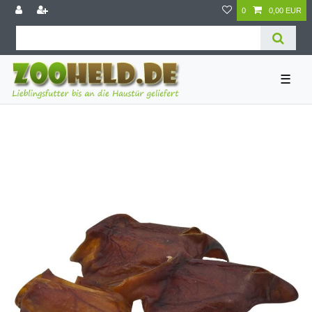
0
0,00 EUR
☰