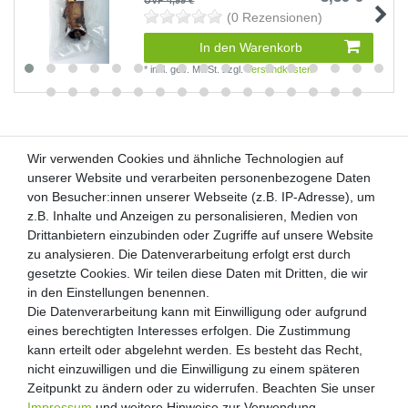
UVP 4,99 €
(0 Rezensionen)
In den Warenkorb
*
inkl. ges. MwSt.
zzgl.
Versandkosten
Wir verwenden Cookies und ähnliche Technologien auf
Wir verwenden Cookies und ähnliche Technologien auf
unserer Website und verarbeiten personenbezogene Daten
unserer Website und verarbeiten personenbezogene Daten
von Besucher:innen unserer Webseite (z.B. IP-Adresse), um
von Besucher:innen unserer Webseite (z.B. IP-Adresse), um
Kunden-Anfragen: info@zooheld.de
z.B. Inhalte und Anzeigen zu personalisieren, Medien von
z.B. Inhalte und Anzeigen zu personalisieren, Medien von
Drittanbietern einzubinden oder Zugriffe auf unsere Website
Drittanbietern einzubinden oder Zugriffe auf unsere Website
Über uns
zu analysieren. Die Datenverarbeitung erfolgt erst durch
zu analysieren. Die Datenverarbeitung erfolgt erst durch
Zahlung und Versand
gesetzte Cookies. Wir teilen diese Daten mit Dritten, die wir
gesetzte Cookies. Wir teilen diese Daten mit Dritten, die wir
Retouren
in den Einstellungen benennen.
in den Einstellungen benennen.
Die Datenverarbeitung kann mit Einwilligung oder aufgrund
Die Datenverarbeitung kann mit Einwilligung oder aufgrund
Zooheld Blog
eines berechtigten Interesses erfolgen. Die Zustimmung
eines berechtigten Interesses erfolgen. Die Zustimmung
Widerrufsrecht
kann erteilt oder abgelehnt werden. Es besteht das Recht,
kann erteilt oder abgelehnt werden. Es besteht das Recht,
Vertrag widerrufen
nicht einzuwilligen und die Einwilligung zu einem späteren
nicht einzuwilligen und die Einwilligung zu einem späteren
Geschäftsbedingungen
Zeitpunkt zu ändern oder zu widerrufen. Beachten Sie unser
Zeitpunkt zu ändern oder zu widerrufen. Beachten Sie unser
Datenschutzerklärung
Impressum
Impressum
und weitere Hinweise zur Verwendung
und weitere Hinweise zur Verwendung