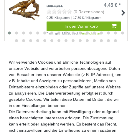
4,45 € *
UVP 4,99 €
(0 Rezensionen)
0.25
Kilogramm
| 17,80 € / Kilogramm
In den Warenkorb
*
inkl. ges. MwSt.
zzgl.
Versandkosten
Wir verwenden Cookies und ähnliche Technologien auf
Wir verwenden Cookies und ähnliche Technologien auf
unserer Website und verarbeiten personenbezogene Daten
unserer Website und verarbeiten personenbezogene Daten
von Besucher:innen unserer Webseite (z.B. IP-Adresse), um
von Besucher:innen unserer Webseite (z.B. IP-Adresse), um
Kunden-Anfragen: info@zooheld.de
z.B. Inhalte und Anzeigen zu personalisieren, Medien von
z.B. Inhalte und Anzeigen zu personalisieren, Medien von
Drittanbietern einzubinden oder Zugriffe auf unsere Website
Drittanbietern einzubinden oder Zugriffe auf unsere Website
Über uns
zu analysieren. Die Datenverarbeitung erfolgt erst durch
zu analysieren. Die Datenverarbeitung erfolgt erst durch
Zahlung und Versand
gesetzte Cookies. Wir teilen diese Daten mit Dritten, die wir
gesetzte Cookies. Wir teilen diese Daten mit Dritten, die wir
Retouren
in den Einstellungen benennen.
in den Einstellungen benennen.
Die Datenverarbeitung kann mit Einwilligung oder aufgrund
Die Datenverarbeitung kann mit Einwilligung oder aufgrund
Zooheld Blog
eines berechtigten Interesses erfolgen. Die Zustimmung
eines berechtigten Interesses erfolgen. Die Zustimmung
Widerrufsrecht
kann erteilt oder abgelehnt werden. Es besteht das Recht,
kann erteilt oder abgelehnt werden. Es besteht das Recht,
Vertrag widerrufen
nicht einzuwilligen und die Einwilligung zu einem späteren
nicht einzuwilligen und die Einwilligung zu einem späteren