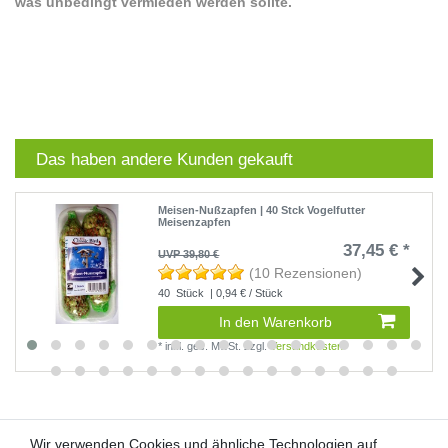
was unbedingt vermieden werden sollte.
Das haben andere Kunden gekauft
Meisen-Nußzapfen | 40 Stck Vogelfutter
Meisenzapfen
37,45 € *
UVP 39,80 €
(10 Rezensionen)
40
Stück
| 0,94 € / Stück
In den Warenkorb
*
inkl. ges. MwSt.
zzgl.
Versandkosten
Wir verwenden Cookies und ähnliche Technologien auf
Wir verwenden Cookies und ähnliche Technologien auf