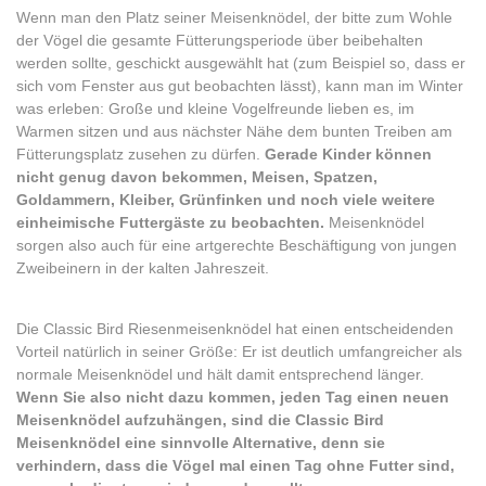
Wenn man den Platz seiner Meisenknödel, der bitte zum Wohle
der Vögel die gesamte Fütterungsperiode über beibehalten
werden sollte, geschickt ausgewählt hat (zum Beispiel so, dass er
sich vom Fenster aus gut beobachten lässt), kann man im Winter
was erleben: Große und kleine Vogelfreunde lieben es, im
Warmen sitzen und aus nächster Nähe dem bunten Treiben am
Fütterungsplatz zusehen zu dürfen.
Gerade Kinder können
nicht genug davon bekommen, Meisen, Spatzen,
Goldammern, Kleiber, Grünfinken und noch viele weitere
einheimische Futtergäste zu beobachten.
Meisenknödel
sorgen also auch für eine artgerechte Beschäftigung von jungen
Zweibeinern in der kalten Jahreszeit.
Die Classic Bird Riesenmeisenknödel hat einen entscheidenden
Vorteil natürlich in seiner Größe: Er ist deutlich umfangreicher als
normale Meisenknödel und hält damit entsprechend länger.
Wenn Sie also nicht dazu kommen, jeden Tag einen neuen
Meisenknödel aufzuhängen, sind die Classic Bird
Meisenknödel eine sinnvolle Alternative, denn sie
verhindern, dass die Vögel mal einen Tag ohne Futter sind,