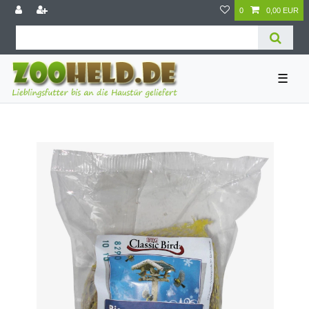
0
0,00 EUR
☰