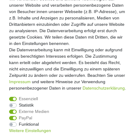
unserer Website und verarbeiten personenbezogene Daten
unserer Website und verarbeiten personenbezogene Daten
von Besucher:innen unserer Webseite (z.B. IP-Adresse), um
von Besucher:innen unserer Webseite (z.B. IP-Adresse), um
Kunden-Anfragen: info@zooheld.de
z.B. Inhalte und Anzeigen zu personalisieren, Medien von
z.B. Inhalte und Anzeigen zu personalisieren, Medien von
Drittanbietern einzubinden oder Zugriffe auf unsere Website
Drittanbietern einzubinden oder Zugriffe auf unsere Website
Über uns
zu analysieren. Die Datenverarbeitung erfolgt erst durch
zu analysieren. Die Datenverarbeitung erfolgt erst durch
Zahlung und Versand
gesetzte Cookies. Wir teilen diese Daten mit Dritten, die wir
gesetzte Cookies. Wir teilen diese Daten mit Dritten, die wir
Retouren
in den Einstellungen benennen.
in den Einstellungen benennen.
Die Datenverarbeitung kann mit Einwilligung oder aufgrund
Die Datenverarbeitung kann mit Einwilligung oder aufgrund
Zooheld Blog
eines berechtigten Interesses erfolgen. Die Zustimmung
eines berechtigten Interesses erfolgen. Die Zustimmung
Widerrufsrecht
kann erteilt oder abgelehnt werden. Es besteht das Recht,
kann erteilt oder abgelehnt werden. Es besteht das Recht,
Vertrag widerrufen
nicht einzuwilligen und die Einwilligung zu einem späteren
nicht einzuwilligen und die Einwilligung zu einem späteren
Geschäftsbedingungen
Zeitpunkt zu ändern oder zu widerrufen. Beachten Sie unser
Zeitpunkt zu ändern oder zu widerrufen. Beachten Sie unser
Datenschutzerklärung
Impressum
Impressum
und weitere Hinweise zur Verwendung
und weitere Hinweise zur Verwendung
Kontakt
personenbezogener Daten in unserer
personenbezogener Daten in unserer
Daten­schutz­erklärung
Daten­schutz­erklärung
.
.
Impressum
Essenziell
Essenziell
Statistik
Statistik
Externe Medien
Externe Medien
PayPal
PayPal
4.8
/
5
Funktional
Funktional
2876
Rezensionen
Weitere Einstellungen
Weitere Einstellungen