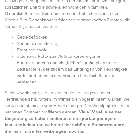
Wildvogelarten optimal mit der in der kalten Jahreszeit nötigen
zusätzlichen Energie sowie allen wichtigen Vitaminen,
Mineralstoffen und Spurenelementen. Enthalten sind in den
Classic Bird Riesenknödeln folgende schmackhaften Zutaten, die
komplett gefressen werden:
Getreideflocken,
Sonnenblumenkerne,
Erdnüsse sowie
naturreine Fette zum Aufbau körpereigener
Energiereserven und als „Kleber“ für die pflanzlichen
Bestandteile, der zudem das Eindringen von Feuchtigkeit
verhindert, damit die nahrhaften Inhaltsstoffe nicht
verderben.
Selbst Zweibeiner, die ansonsten keine ausgewiesenen
Tierfreunde sind, füttern im Winter die Vögel in ihrem Garten, weil
sie wissen, dass sie vom Erhalt einer großen Vogelpopulation im
nächsten Sommer profitieren werden:
Viele Vögel in seiner
Umgebung zu haben bedeutet eine spürbar geringere
Insektenbelastung während der schönen Sommermonate,
die man im Garten verbringen möchte.