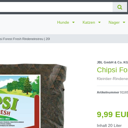
Hunde
Katzen
Nager
si Forest Fresh Rindeneinstreu | 20l
JBL GmbH & Co. K
Chipsi Fo
Kleintier-Rindene
Artikelnummer
9116
9,99 E
Inhalt
20
Liter