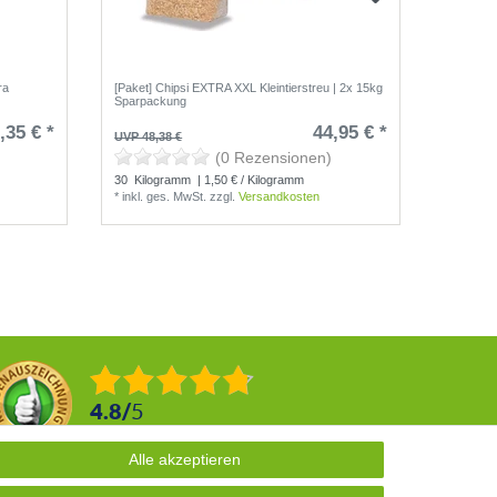
ra
[Paket] Chipsi EXTRA XXL Kleintierstreu | 2x 15kg
[Paket] C
Sparpackung
2x 15kg 
,35 € *
44,95 € *
UVP 48,38 €
UVP 48,3
(0 Rezensionen)
30
Kilogramm
| 1,50 € / Kilogramm
30
Kilo
*
inkl. ges. MwSt.
zzgl.
Versandkosten
*
inkl. g
4.8
/
5
2876
Rezensionen
Alle akzeptieren
Alle akzeptieren