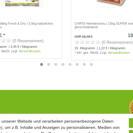
ding Fresh & Dry | 5,5kg natürliches
CHIPSI Heimtierstreu | 15kg SUPER ext
eu
geruchsbindend
€ *
18
UVP 18,49 €
(0 Rezensionen)
(0 Rezensionen)
ramm
| 3,45 € / Kilogramm
15
Kilogramm
| 1,22 € / Kilogramm
s. MwSt.
zzgl.
Versandkosten
*
inkl. ges. MwSt.
zzgl.
Versandkosten
Widerrufsrecht
f unserer Website und verarbeiten personenbezogene Daten
f unserer Website und verarbeiten personenbezogene Daten
Vertrag widerrufen
), um z.B. Inhalte und Anzeigen zu personalisieren, Medien von
), um z.B. Inhalte und Anzeigen zu personalisieren, Medien von
Geschäftsbedingungen