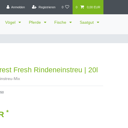
Anmelden
Registrieren
0
0
0,00 EUR
Vögel
Pferde
Fische
Saatgut
G
rest Fresh Rindeneinstreu | 20l
instreu-Mix
550
*
UR