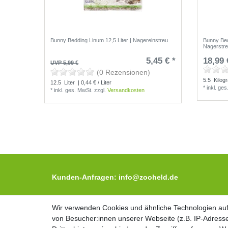
Bunny Bedding Linum 12,5 Liter | Nagereinstreu
Bunny Bed
Nagerstr
5,45 € *
18,99 
UVP 5,99 €
(0 Rezensionen)
5.5
Kilog
12.5
Liter
| 0,44 € / Liter
*
inkl. ge
*
inkl. ges. MwSt.
zzgl.
Versandkosten
Kunden-Anfragen: info@zooheld.de
Über uns
Wir verwenden Cookies und ähnliche Technologien au
Wir verwenden Cookies und ähnliche Technologien au
Zahlung und Versand
von Besucher:innen unserer Webseite (z.B. IP-Adresse
von Besucher:innen unserer Webseite (z.B. IP-Adresse
Retouren